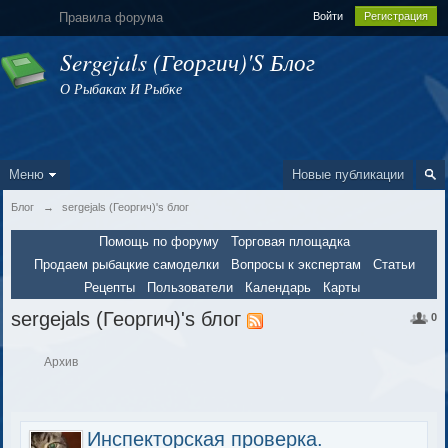
Правила форума
Войти
Регистрация
Sergejals (Георгич)'s Блог
О Рыбаках И Рыбке
Меню
Новые публикации
Блог
→
sergejals (Георгич)'s блог
Помощь по форуму
Торговая площадка
Продаем рыбацкие самоделки
Вопросы к экспертам
Статьи
Рецепты
Пользователи
Календарь
Карты
sergejals (Георгич)'s блог
0
Архив
Инспекторская проверка.