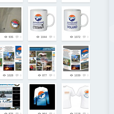
935
0
1044
0
1072
0
1028
0
877
0
1039
0
876
0
964
0
1118
0