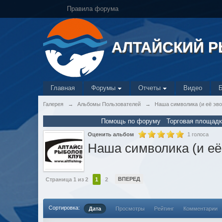
Правила форума
АЛТАЙСКИЙ 
Главная
Форумы
Отчеты
Видео
Галерея
→
Альбомы Пользователей
→
Наша символика (и её эв
Помощь по форуму
Торговая площадк
Оценить альбом
1 голоса
Наша символика (и её
ВПЕРЕД
Страница 1 из 2
1
2
Сортировка:
Дата
Просмотры
Рейтинг
Комментарии