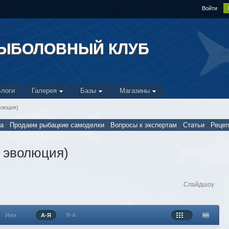
Войти
РЫБОЛОВНЫЙ КЛУБ
Блоги
Галерея
Базы
Магазины
олюция)
а
Продаем рыбацкие самоделки
Вопросы к экспертам
Статьи
Реце
 эволюция)
Слайдшоу
Имя
А-Я
Я-А