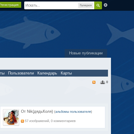
Регистрация
Галерея
Новые публикации
пты
Пользователи
Календарь
Карты
0
От Nik(дядьКоля)
(
альбомы пользователя
)
57 изображений, 0 комментариев