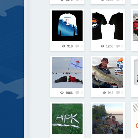
919
0
1260
0
1066
0
944
0