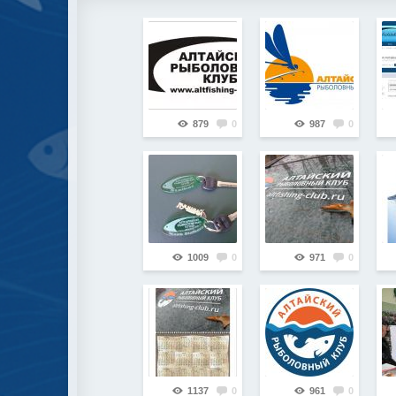
879
0
987
0
1009
0
971
0
1137
0
961
0