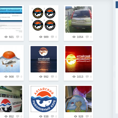
921
0
989
0
1054
0
908
0
992
0
1013
0
852
0
938
0
928
0