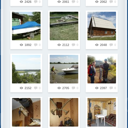
2426
0
2061
0
2062
0
1892
0
2112
0
2048
0
2152
0
2705
0
2397
0