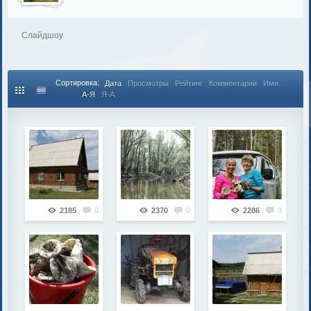
Слайдшоу
Сортировка:
Дата
Просмотры
Рейтинг
Комментарии
Имя
А-Я
Я-А
2185
0
2370
0
2286
0