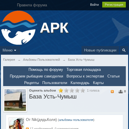
Правила форума
Войти
Регистрация
АРК
Меню
Новые публикации
Галерея
→
Альбомы Пользователей
→
База Усть-Чумыш
Помощь по форуму
Торговая площадка
Продаем рыбацкие самоделки
Вопросы к экспертам
Статьи
Рецепты
Пользователи
Календарь
Карты
Оценить альбом
1 голоса
0
База Усть-Чумыш
От Nik(дядьКоля)
(
альбомы пользователя
)
17 изображений, 0 комментариев