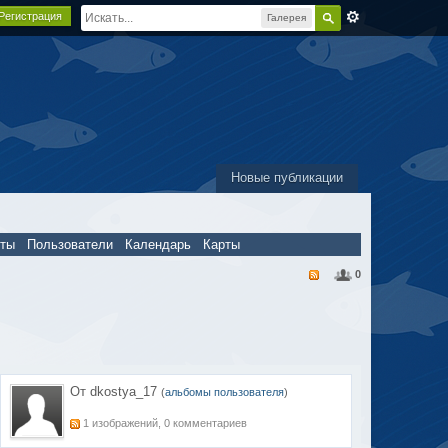
Регистрация
Галерея
Новые публикации
пты
Пользователи
Календарь
Карты
0
От dkostya_17
(
альбомы пользователя
)
1 изображений, 0 комментариев