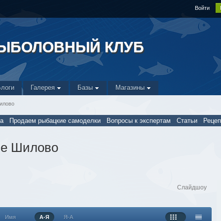
Войти
РЫБОЛОВНЫЙ КЛУБ
Блоги
Галерея
Базы
Магазины
Шилово
а
Продаем рыбацкие самоделки
Вопросы к экспертам
Статьи
Реце
ле Шилово
Слайдшоу
Имя
А-Я
Я-А