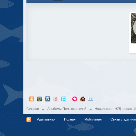
Галерея
→
Альбомы Пользователей
→
Недалеко от Ж/Д в селе 
Адаптивная
Полная
Мобильная
Связь с админи