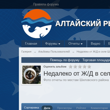
Правила форума
АЛТАЙСКИЙ 
Главная
Форумы
Отчеты
Видео
Галерея
→
Альбомы Пользователей
→
Недалеко от Ж/Д в селе 
Помощь по форуму
Торговая площадк
Оценить альбом
Недалеко от Ж/Д в се
Фото отчеты по местам Шиловского района
Сортировка:
Дата
Просмотры
Рейтинг
Комментарии