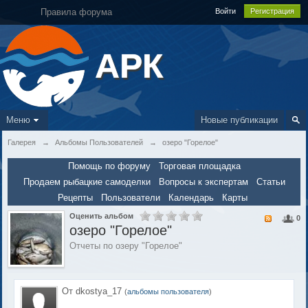
Правила форума
Войти
Регистрация
АРК
Меню
Новые публикации
Галерея
→
Альбомы Пользователей
→
озеро "Горелое"
Помощь по форуму
Торговая площадка
Продаем рыбацкие самоделки
Вопросы к экспертам
Статьи
Рецепты
Пользователи
Календарь
Карты
Оценить альбом
0
озеро "Горелое"
Отчеты по озеру "Горелое"
От dkostya_17
(
альбомы пользователя
)