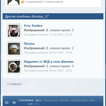
1 изображений, 0 комментариев
Другие альбомы dkostya_17
Усть Алейка
Изображений: 2
, комментариев: 0
Последняя загрузка: 27 окт 2018 - 21:34
Литуха
Изображений: 2
, комментариев: 2
Последняя загрузка: 09 окт 2018 - 10:46
Недалеко от Ж/Д в селе Шилово
Изображений: 1
, комментариев: 0
Последняя загрузка: 09 окт 2018 - 10:35
Слайдшоу
Сортировка:
Дата
Просмотры
Рейтинг
Комментарии
Имя
А-Я
Я-А