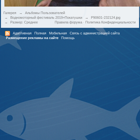
Галерея
→
Альбомы Пользователей
→
Водномоторный фестиваль 2019+Покатушки
→
P90601-232124.jpg
→
Размер: Среднее
Правила форума
·
Политика Конфиденциальности
Адаптивная
Полная
Мобильная
Связь с администрацией сайта
Размещение рекламы на сайте
Помощь