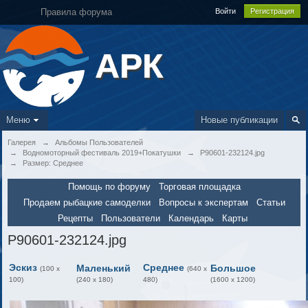
Правила форума
Войти
Регистрация
АРК
Меню
Новые публикации
Галерея
→
Альбомы Пользователей
→
Водномоторный фестиваль 2019+Покатушки
→
P90601-232124.jpg
→
Размер: Среднее
Помощь по форуму
Торговая площадка
Продаем рыбацкие самоделки
Вопросы к экспертам
Статьи
Рецепты
Пользователи
Календарь
Карты
P90601-232124.jpg
Эскиз
Среднее
Маленький
Большое
(100 x
(640 x
100)
(240 x 180)
480)
(1600 x 1200)