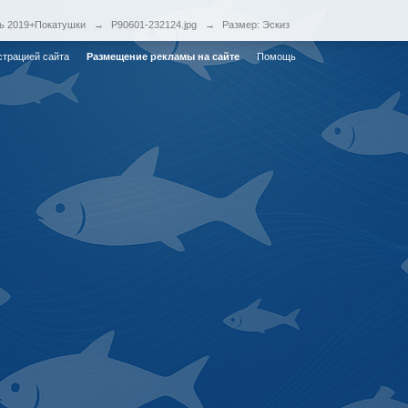
ь 2019+Покатушки
→
P90601-232124.jpg
→
Размер: Эскиз
страцией сайта
Размещение рекламы на сайте
Помощь