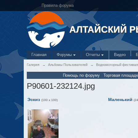
Правила форума
АЛТАЙСКИЙ 
Главная
Форумы
Отчеты
Видео
Галерея
→
Альбомы Пользователей
→
Водномоторный фестивал
Помощь по форуму
Торговая площадк
P90601-232124.jpg
Эскиз
Маленький
(100 x 100)
(2