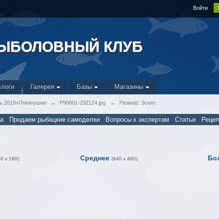
Войти
РЫБОЛОВНЫЙ КЛУБ
Блоги
Галерея
Базы
Магазины
ь 2019+Покатушки
→
P90601-232124.jpg
→
Размер: Эскиз
а
Продаем рыбацкие самоделки
Вопросы к экспертам
Статьи
Реце
Среднее
Бо
40 x 180)
(640 x 480)