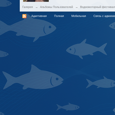
Галерея
→
Альбомы Пользователей
→
Водномоторный фестивал
Адаптивная
Полная
Мобильная
Связь с админи