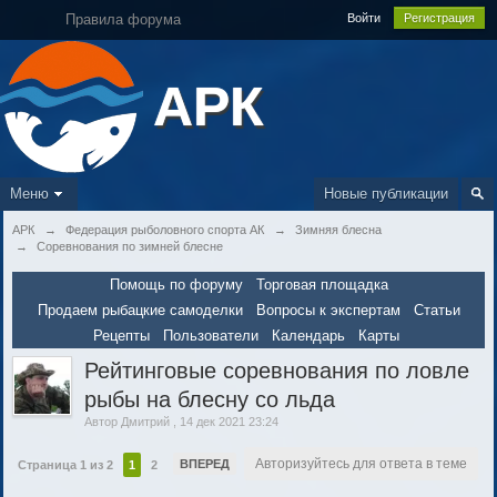
Правила форума
Войти
Регистрация
АРК
Меню
Новые публикации
АРК
→
Федерация рыболовного спорта АК
→
Зимняя блесна
→
Соревнования по зимней блесне
Помощь по форуму
Торговая площадка
Продаем рыбацкие самоделки
Вопросы к экспертам
Статьи
Рецепты
Пользователи
Календарь
Карты
Рейтинговые соревнования по ловле
рыбы на блесну со льда
Автор
Дмитрий
,
14 дек 2021 23:24
Авторизуйтесь для ответа в теме
ВПЕРЕД
Страница 1 из 2
1
2