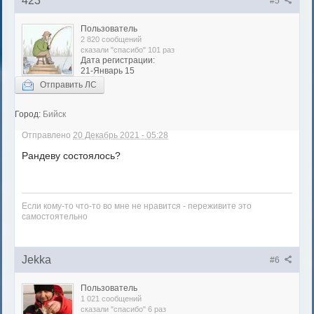
423
#5
Пользователь
2 820 сообщений
сказали "спасибо" 101 раз
Дата регистрации:
21-Январь 15
Отправить ЛС
Город:
Бийск
Отправлено
20 Декабрь 2021 - 05:28
Рандеву состоялось?
Если кому-то что-то во мне не нравится - переживите это
самостоятельно
Jekka
#6
Пользователь
1 021 сообщений
сказали "спасибо" 6 раз