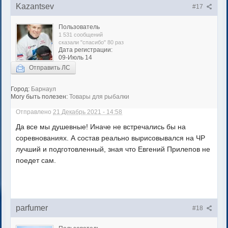
Kazantsev
#17
Пользователь
1 531 сообщений
сказали "спасибо" 80 раз
Дата регистрации:
09-Июль 14
Отправить ЛС
Город:
Барнаул
Могу быть полезен:
Товары для рыбалки
Отправлено
21 Декабрь 2021 - 14:58
Да все мы душевные! Иначе не встречались бы на
соревнованиях. А состав реально вырисовывался на ЧР
лучший и подготовленный, зная что Евгений Прилепов не
поедет сам.
parfumer
#18