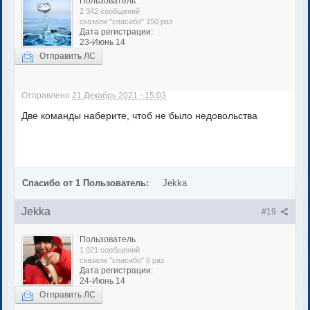
Пользователь
2 342 сообщений
сказали "спасибо" 150 раз
Дата регистрации:
23-Июнь 14
Отправить ЛС
Отправлено
21 Декабрь 2021 - 15:03
Две команды наберите, чтоб не было недовольства
Спасибо от 1 Пользователь:
Jekka
Jekka
#19
Пользователь
1 021 сообщений
сказали "спасибо" 6 раз
Дата регистрации:
24-Июнь 14
Отправить ЛС