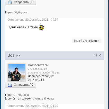
Отправить ЛС
Город:
Рубцовск
Отправлено
20 Декабрь 2021 - 20:50
Одни евреи в теме
Mitrich это нравится
Вовчик
#8
Пользователь
722 сообщений
сказали "спасибо" 33 раз
Дата регистрации:
07-Июль 14
Отправить ЛС
Город:
Шипуново
Могу быть полезен:
зимние блёсна
Отправлено
20 Декабрь 2021 - 21:30