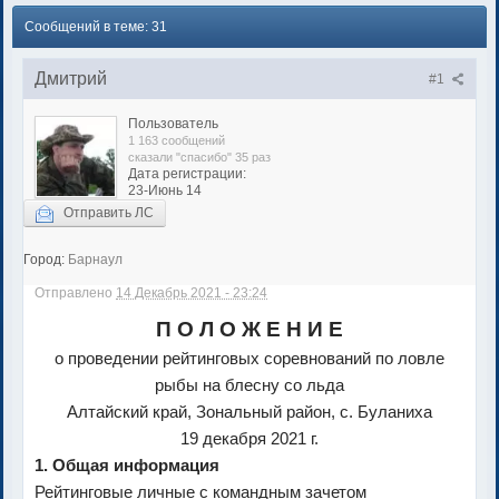
Сообщений в теме: 31
Дмитрий
#1
Пользователь
1 163 сообщений
сказали "спасибо" 35 раз
Дата регистрации:
23-Июнь 14
Отправить ЛС
Город:
Барнаул
Отправлено
14 Декабрь 2021 - 23:24
П О Л О Ж Е Н И Е
о проведении рейтинговых соревнований по ловле
рыбы на блесну со льда
Алтайский край, Зональный район, с. Буланиха
19 декабря 2021 г.
1. Общая информация
Рейтинговые личные с командным зачетом