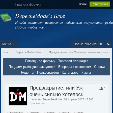
Правила форума
Войти
Регистрация
DepecheMode's Блог
Иногда_возникает_настроение_поделиться_результатом_рыбал
Нибудь_необычное
Меню
Новые публикации
Блог
→
DepecheMode's блог
→
Предзакрытие, или Уж очень сильно хотелось!
Помощь по форуму
Торговая площадка
Продаем рыбацкие самоделки
Вопросы к экспертам
Статьи
Рецепты
Пользователи
Календарь
Карты
Предзакрытие, или Уж
1
очень сильно хотелось!
Написано
DepecheMode
, 01 Апрель 2017 · 7 245
Просмотров
подлещик
плотва
чебак
окунь
ерш