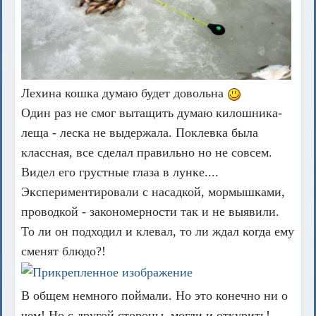
Лехина кошка думаю будет довольна
Один раз не смог вытащить думаю килошника-
леща - леска не выдержала. Поклевка была
классная, все сделал правильно но не совсем.
Видел его грустные глаза в лунке....
Экспериментировали с насадкой, мормышками,
проводкой - закономерности так и не выявили.
То ли он подходил и клевал, то ли ждал когда ему
сменят блюдо?!
В общем немного поймали. Но это конечно ни о
чем! Но с другой стороны, могли и откурить!