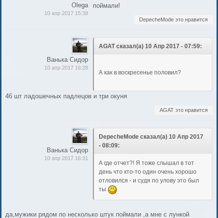
Olega
поймали!
10 апр 2017 15:38
DepecheMode это нравится
AGAT сказал(а) 10 Апр 2017 - 07:59:
Ванька Сидор
10 апр 2017 16:28
А как в воскресенье половил?
46 шт ладошечных падлецов и три окуня
AGAT это нравится
DepecheMode сказал(а) 10 Апр 2017
- 08:09:
Ванька Сидор
10 апр 2017 16:31
А где отчет?! Я тоже слышал в тот
день что кто-то один очень хорошо
отловился - и судя по улову это был
ты
да,мужики рядом по несколько штук поймали ,а мне с лункой