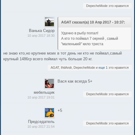
DepecheMode это нравится
AGAT сказал(а) 10 Апр 2017 - 10:37:
Ванька Сидор
Удачно в рыбу попал!
10 апр 2017 18:30
А кто то поймал 7 окуней , самый
"маленький" кило триста
не знаю кто,но крупнее моих в тот день ни кто не поймал,самый
крупный 1486гр всего поймал чуть больше 20 кг.
AGAT, IhtiAndr, DepecheMode и
еще 1
это нравится
Вася как всегда 5+
мебельщик
DepecheMode это нравится
10 апр 2017 19:01
+5
Председатель
DepecheMode это нравится
10 апр 2017 21:54