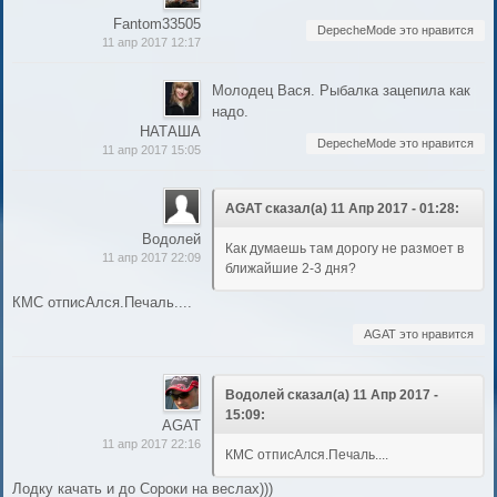
Fantom33505
DepecheMode это нравится
11 апр 2017 12:17
Молодец Вася. Рыбалка зацепила как
надо.
НАТАША
DepecheMode это нравится
11 апр 2017 15:05
AGAT сказал(а) 11 Апр 2017 - 01:28:
Водолей
Как думаешь там дорогу не размоет в
11 апр 2017 22:09
ближайшие 2-3 дня?
КМС отписАлся.Печаль....
AGAT это нравится
Водолей сказал(а) 11 Апр 2017 -
15:09:
AGAT
11 апр 2017 22:16
КМС отписАлся.Печаль....
Лодку качать и до Сороки на веслах)))