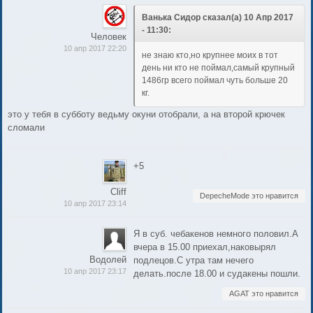
Ванька Сидор сказал(а) 10 Апр 2017
- 11:30:
Человек
10 апр 2017 22:20
не знаю кто,но крупнее моих в тот
день ни кто не поймал,самый крупный
1486гр всего поймал чуть больше 20
кг.
это у тебя в субботу ведьму окуни отобрали, а на второй крючек
сломали
+5
Cliff
DepecheMode это нравится
10 апр 2017 23:14
Я в суб. чебакенов немного половил.А
вчера в 15.00 приехал,наковырял
Водолей
подлецов.С утра там нечего
10 апр 2017 23:17
делать.после 18.00 и судакены пошли.
AGAT это нравится