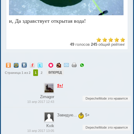
и, Да здравствует открытая вода!
49
голосов
245
общий рейтинг
ВПЕРЕД
Страница 1 из 2
1
2
5+!
Zimagor
DepecheMode это нравится
10 апр 2017 12:43
Завидую...
5+
Kvik
DepecheMode это нравится
10 апр 2017 13:05