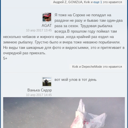
Андрей Z, GOMZUA, Kvik и
еще 1
это нравится
Я тоже на Сороке не попадал на
раздачи не разу и бываю там один-два
AGAT
раза за сезон. Трудовая рыбалка
10 апр 2017 13:45
всегда.В прошлом году поймал там
несколько чебаков и жирного ерша ,когда крайний раз ездил на
зимнюю рыбалку. Грустно было и вчера тоже неважно порыбачили.
Но виды там шикарные для фото и видеосъемки, это и притягивает в
очередной раз приехать.
5+
Kvik и DepecheMode это нравится
вот мой улов в тот день
Ванька Сидор
10 апр 2017 14:45