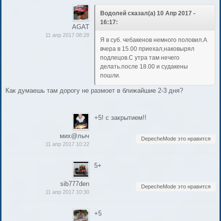
Водолей сказал(а) 10 Апр 2017 -
16:17:
AGAT
11 апр 2017 08:28
Я в суб. чебакенов немного половил.А
вчера в 15.00 приехал,наковырял
подлецов.С утра там нечего
делать.после 18.00 и судакены
пошли.
Как думаешь там дорогу не размоет в ближайшие 2-3 дня?
+5! с закрытием!!
мих@лыч
DepecheMode это нравится
11 апр 2017 10:22
5+
sib777den
DepecheMode это нравится
11 апр 2017 10:30
+5