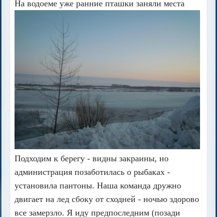
На водоеме уже ранние пташки заняли места
Подходим к берегу - видны закраины, но
администрация позаботилась о рыбаках -
установила пантоны. Наша команда дружно
двигает на лед сбоку от сходней - ночью здорово
все замерзло. Я иду предпоследним (позади