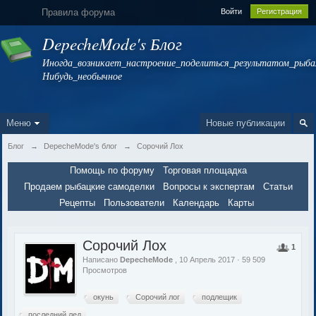
Правила форума
Войти
Регистрация
DepecheMode's Блог
Иногда_возникает_настроение_поделиться_результатом_рыбал
Нибудь_необычное
Меню
Новые публикации
Блог
→
DepecheMode's блог
→
Сорочий Лох
Помощь по форуму
Торговая площадка
Продаем рыбацкие самоделки
Вопросы к экспертам
Статьи
Рецепты
Пользователи
Календарь
Карты
Сорочий Лох
1
Написано
DepecheMode
, 10 Апрель 2017 · 59 509
Просмотров
окунь
Сорочий лог
подлещик
последний лед