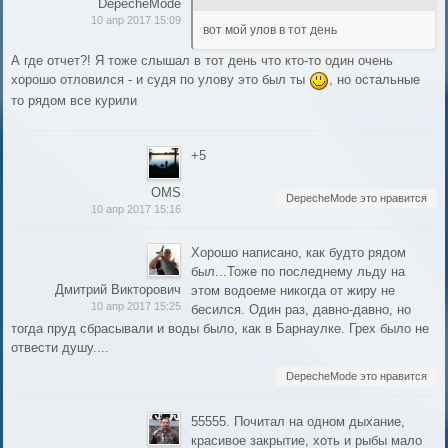
DepecheMode
10 апр 2017 15:09
вот мой улов в тот день
А где отчет?! Я тоже слышал в тот день что кто-то один очень
хорошо отловился - и судя по улову это был ты
, но остальные
то рядом все курили
+5
OMS
DepecheMode это нравится
10 апр 2017 15:16
Хорошо написано, как будто рядом
был...Тоже по последнему льду на
Дмитрий Викторович
этом водоеме никогда от жиру не
10 апр 2017 15:25
бесился. Один раз, давно-давно, но
тогда пруд сбрасывали и воды было, как в Барнаулке. Грех было не
отвести душу....
DepecheMode это нравится
55555. Почитал на одном дыхание,
красивое закрытие, хоть и рыбы мало