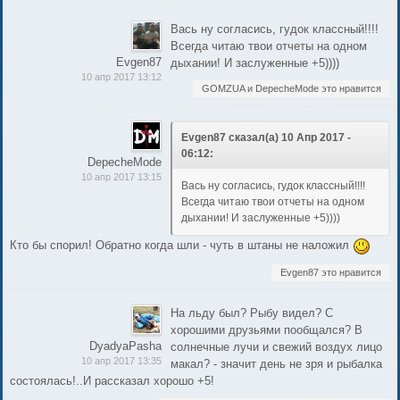
Вась ну согласись, гудок классный!!!!
Всегда читаю твои отчеты на одном
Evgen87
дыхании! И заслуженные +5))))
10 апр 2017 13:12
GOMZUA и DepecheMode это нравится
Evgen87 сказал(а) 10 Апр 2017 -
06:12:
DepecheMode
10 апр 2017 13:15
Вась ну согласись, гудок классный!!!!
Всегда читаю твои отчеты на одном
дыхании! И заслуженные +5))))
Кто бы спорил! Обратно когда шли - чуть в штаны не наложил
Evgen87 это нравится
На льду был? Рыбу видел? С
хорошими друзьями пообщался? В
DyadyaPasha
солнечные лучи и свежий воздух лицо
10 апр 2017 13:35
макал? - значит день не зря и рыбалка
состоялась!..И рассказал хорошо +5!