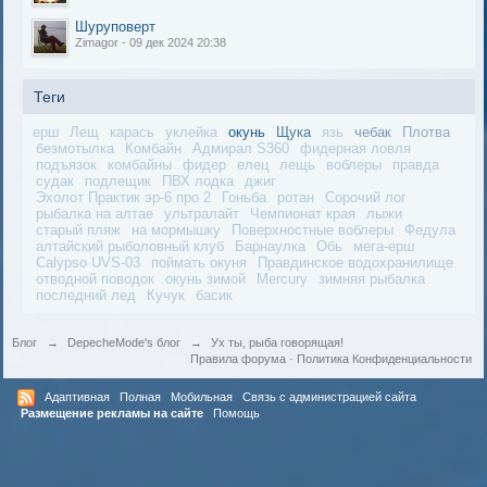
Шуруповерт
Zimagor - 09 дек 2024 20:38
Теги
ерш
Лещ
карась
уклейка
окунь
Щука
язь
чебак
Плотва
безмотылка
Комбайн
Адмирал S360
фидерная ловля
подъязок
комбайны
фидер
елец
лещь
воблеры
правда
судак
подлещик
ПВХ лодка
джиг
Эхолот Практик эр-6 про 2
Гоньба
ротан
Сорочий лог
рыбалка на алтае
ультралайт
Чемпионат края
лыжи
старый пляж
на мормышку
Поверхностные воблеры
Федула
алтайский рыболовный клуб
Барнаулка
Обь
мега-ерш
Calypso UVS-03
поймать окуня
Правдинское водохранилище
отводной поводок
окунь зимой
Mercury
зимняя рыбалка
последний лед
Кучук
басик
Блог
→
DepecheMode's блог
→
Ух ты, рыба говорящая!
Правила форума
·
Политика Конфиденциальности
Адаптивная
Полная
Мобильная
Связь с администрацией сайта
Размещение рекламы на сайте
Помощь