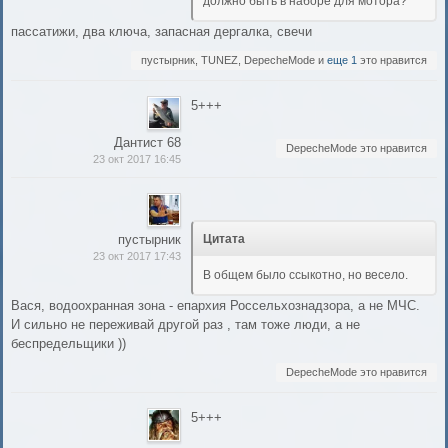
должно быть в наборе для мотора?
пассатижи, два ключа, запасная дергалка, свечи
пустырник, TUNEZ, DepecheMode и
еще 1
это нравится
5+++
Дантист 68
DepecheMode это нравится
23 окт 2017 16:45
пустырник
Цитата
23 окт 2017 17:43
В общем было ссыкотно, но весело.
Вася, водоохранная зона - епархия Россельхознадзора, а не МЧС.
И сильно не переживай другой раз , там тоже люди, а не
беспредельщики ))
DepecheMode это нравится
5+++