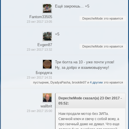
Ещё закроешь... +5
Fantom33505
DepecheMode это нравится
23 окт 2017 13:05
+5
Evgen87
DepecheMode это нравится
23 окт 2017 13:32
Три болта на 10 - уже почти улов!
Ну, за добро и взаимовыручку!
Бородяга
23 окт 2017 14:31
пустырник, DyadyaPasha, brooklin07 и
4 другим
это нравится
DepecheMode сказал(а) 23 Окт 2017 -
05:52:
wallbrit
23 окт 2017 15:00
Нам продали мотор без ЗИПа.
Свечной ключ и свечу с собой вожу, а
про гаечный даже не думал. Что еще