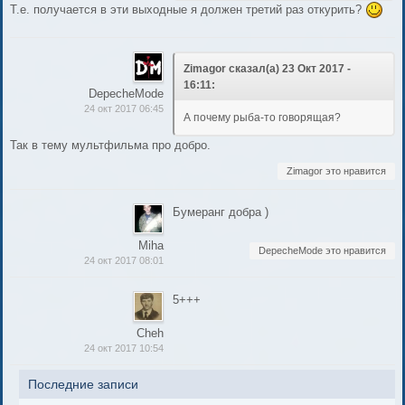
Т.е. получается в эти выходные я должен третий раз откурить?
Zimagor сказал(а) 23 Окт 2017 -
16:11:
DepecheMode
24 окт 2017 06:45
А почему рыба-то говорящая?
Так в тему мультфильма про добро.
Zimagor это нравится
Бумеранг добра )
Miha
DepecheMode это нравится
24 окт 2017 08:01
5+++
Cheh
24 окт 2017 10:54
Последние записи