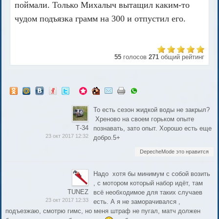
поймали. Только Михалыч вытащил каким-то
чудом подъязка грамм на 300 и отпустил его.
55
голосов
271
общий рейтинг
То есть сезон жидкой воды не закрыл?
Хреново на своем горьком опыте
Т-34
познавать, зато опыт. Хорошо есть еще
23 окт 2017 12:32
добро.5+
DepecheMode это нравится
Надо хотя бы минимум с собой возить
, с мотором который набор идёт, там
TUNEZ
всё необходимое для таких случаев
23 окт 2017 12:33
есть. А я не заморачивался ,
подъезжаю, смотрю гимс, но меня штраф не пугал, матч должен