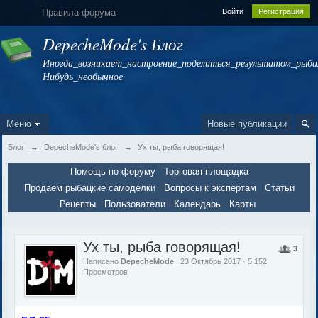
Правила форума
Войти
Регистрация
DepecheMode's Блог
Иногда_возникает_настроение_поделиться_результатом_рыбал
Нибудь_необычное
Меню
Новые публикации
Блог
→
DepecheMode's блог
→
Ух ты, рыба говорящая!
Помощь по форуму
Торговая площадка
Продаем рыбацкие самоделки
Вопросы к экспертам
Статьи
Рецепты
Пользователи
Календарь
Карты
Ух ты, рыба говорящая!
3
Написано
DepecheMode
, 23 Октябрь 2017 · 5 152
Просмотров