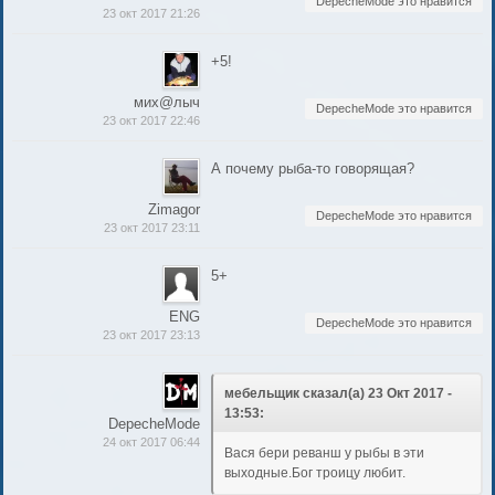
DepecheMode это нравится
23 окт 2017 21:26
+5!
мих@лыч
DepecheMode это нравится
23 окт 2017 22:46
А почему рыба-то говорящая?
Zimagor
DepecheMode это нравится
23 окт 2017 23:11
5+
ENG
DepecheMode это нравится
23 окт 2017 23:13
мебельщик сказал(а) 23 Окт 2017 -
13:53:
DepecheMode
24 окт 2017 06:44
Вася бери реванш у рыбы в эти
выходные.Бог троицу любит.