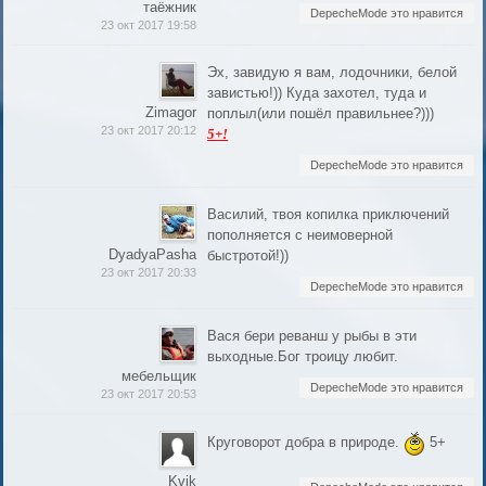
таёжник
DepecheMode это нравится
23 окт 2017 19:58
Эх, завидую я вам, лодочники, белой
завистью!)) Куда захотел, туда и
Zimagor
поплыл(или пошёл правильнее?)))
23 окт 2017 20:12
5+!
DepecheMode это нравится
Василий, твоя копилка приключений
пополняется с неимоверной
DyadyaPasha
быстротой!))
23 окт 2017 20:33
DepecheMode это нравится
Вася бери реванш у рыбы в эти
выходные.Бог троицу любит.
мебельщик
DepecheMode это нравится
23 окт 2017 20:53
Круговорот добра в природе.
5+
Kvik