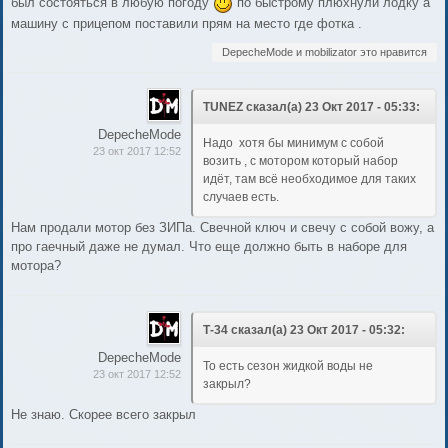
был состояться в любую погоду
по быстрому плюхнули лодку а
машину с прицепом поставили прям на место где фотка .
DepecheMode и mobilizator это нравится
TUNEZ сказал(а) 23 Окт 2017 - 05:33:
DepecheMode
Надо хотя бы минимум с собой
23 окт 2017 12:52
возить , с мотором который набор
идёт, там всё необходимое для таких
случаев есть.
Нам продали мотор без ЗИПа. Свечной ключ и свечу с собой вожу, а
про гаечный даже не думал. Что еще должно быть в наборе для
мотора?
Т-34 сказал(а) 23 Окт 2017 - 05:32:
DepecheMode
То есть сезон жидкой воды не
23 окт 2017 12:52
закрыл?
Не знаю. Скорее всего закрыл