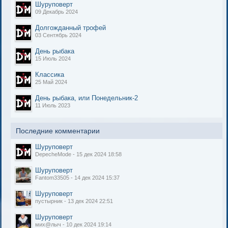
Шуруповерт
09 Декабрь 2024
Долгожданный трофей
03 Сентябрь 2024
День рыбака
15 Июль 2024
Классика
25 Май 2024
День рыбака, или Понедельник-2
11 Июль 2023
Последние комментарии
Шуруповерт
DepecheMode - 15 дек 2024 18:58
Шуруповерт
Fantom33505 - 14 дек 2024 15:37
Шуруповерт
пустырник - 13 дек 2024 22:51
Шуруповерт
мих@лыч - 10 дек 2024 19:14