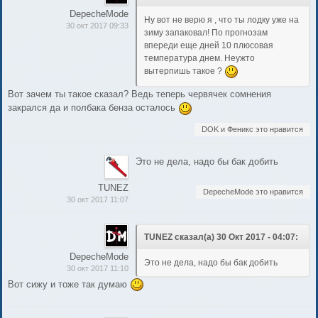
DepecheMode
Ну вот не верю я , что ты лодку уже на
30 окт 2017 09:33
зиму запаковал! По прогнозам
впереди еще дней 10 плюсовая
температура днем. Неужто
вытерпишь такое ?
Вот зачем ты такое сказал? Ведь теперь червячек сомнения
закрался да и полбака бенза осталось
DOK и Феникс это нравится
Это не дела, надо бы бак добить
TUNEZ
DepecheMode это нравится
30 окт 2017 11:07
TUNEZ сказал(а) 30 Окт 2017 - 04:07:
DepecheMode
Это не дела, надо бы бак добить
30 окт 2017 11:10
Вот сижу и тоже так думаю