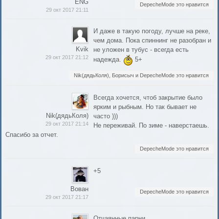
ENG
DepecheMode это нравится
29 окт 2017 21:11
И даже в такую погоду, лучше на реке,
чем дома. Пока спиннинг не разобран и
Kvik
не уложен в тубус - всегда есть
29 окт 2017 21:12
надежда.
5+
Nik(дядьКоля), Борисыч и DepecheMode это нравится
Всегда хочется, чтоб закрытие было
ярким и рыбным. Но так бывает не
Nik(дядьКоля)
часто )))
29 окт 2017 21:14
Не переживай. По зиме - наверстаешь.
Спасибо за отчет.
DepecheMode это нравится
+5
Вован
DepecheMode это нравится
29 окт 2017 21:17
Отчаянные парни.