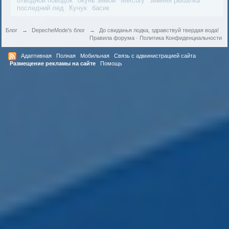
отводной поводок
окунь зимой
Mercury
зимняя рыбалка
последний лед
Кучук
басик
Блог
→
DepecheMode's блог
→
До свиданья лодка, здравствуй твердая вода!
Правила форума
·
Политика Конфиденциальности
Адаптивная
Полная
Мобильная
Связь с администрацией сайта
Размещение рекламы на сайте
Помощь