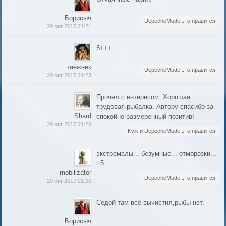
Борисыч
DepecheMode это нравится
29 окт 2017 21:21
5+++
таёжник
DepecheMode это нравится
29 окт 2017 21:23
Прочёл с интересом. Хорошая
трудовая рыбалка. Автору спасибо за
Shard
спокойно-размеренный позитив!
29 окт 2017 21:28
Kvik и DepecheMode это нравится
экстремалы... безумные... отморозки...
+5
mobilizator
DepecheMode это нравится
29 окт 2017 21:30
Седой там всё вычистил,рыбы нет.
Борисыч