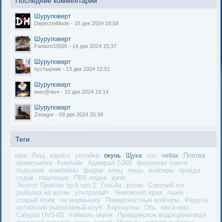
Последние комментарии
Шуруповерт
DepecheMode - 15 дек 2024 18:58
Шуруповерт
Fantom33505 - 14 дек 2024 15:37
Шуруповерт
пустырник - 13 дек 2024 22:51
Шуруповерт
мих@лыч - 10 дек 2024 19:14
Шуруповерт
Zimagor - 09 дек 2024 20:38
Теги
ерш
Лещ
карась
уклейка
окунь
Щука
язь
чебак
Плотва
безмотылка
Комбайн
Адмирал S360
фидерная ловля
подъязок
комбайны
фидер
елец
лещь
воблеры
правда
судак
подлещик
ПВХ лодка
джиг
Эхолот Практик эр-6 про 2
Гоньба
ротан
Сорочий лог
рыбалка на алтае
ультралайт
Чемпионат края
лыжи
старый пляж
на мормышку
Поверхностные воблеры
Федула
алтайский рыболовный клуб
Барнаулка
Обь
мега-ерш
Calypso UVS-03
поймать окуня
Правдинское водохранилище