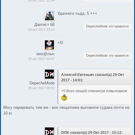
29 окт 2017 22:34
Удачного льда, 5 +++
Дантист 68
DepecheMode это нравится
29 окт 2017 23:14
+5!
мих@лыч
DepecheMode это нравится
30 окт 2017 00:47
Алексей Евгеньич сказал(а) 29 Окт
2017 - 14:01:
DepecheMode
30 окт 2017 09:32
+5 Всех лещей спинингуи повыловили
Могу парировать тем же - вон лещатники выловили судака почти на
10 кг.
DOK сказал(а) 29 Окт 2017 - 15:12: