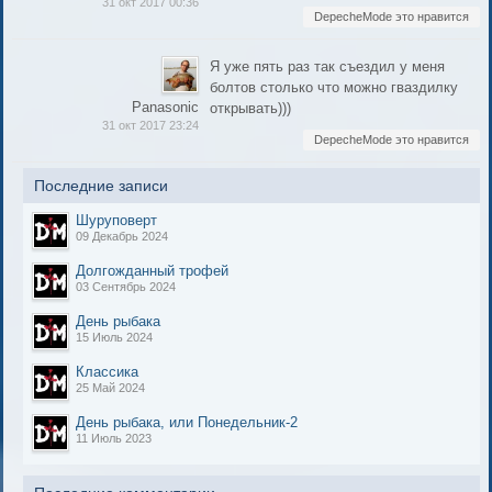
31 окт 2017 00:36
DepecheMode это нравится
Я уже пять раз так съездил у меня
болтов столько что можно гваздилку
Panasonic
открывать)))
31 окт 2017 23:24
DepecheMode это нравится
Последние записи
Шуруповерт
09 Декабрь 2024
Долгожданный трофей
03 Сентябрь 2024
День рыбака
15 Июль 2024
Классика
25 Май 2024
День рыбака, или Понедельник-2
11 Июль 2023