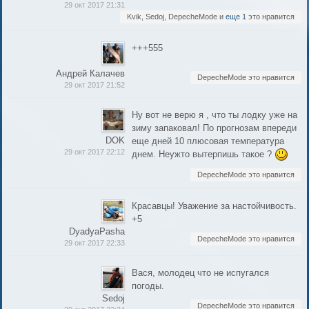
29 окт 2017 21:31
Kvik, Sedoj, DepecheMode и
еще 1
это нравится
+++555
Андрей Калачев
DepecheMode это нравится
29 окт 2017 21:52
Ну вот не верю я , что ты лодку уже на
зиму запаковал! По прогнозам впереди
DOK
еще дней 10 плюсовая температура
29 окт 2017 22:12
днем. Неужто вытерпишь такое ?
DepecheMode это нравится
Красавцы! Уважение за настойчивость.
+5
DyadyaPasha
DepecheMode это нравится
29 окт 2017 22:33
Вася, молодец что не испугался
погоды.
Sedoj
DepecheMode это нравится