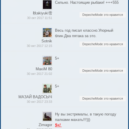
Сильно. Настоящие рыбаки! +++555
秋akiyuki雪
DepecheMode это нравится
30 окт 2017 11:51
Весь год писал классно.Упорный
блин.Два пятака за это.
Sotnik
DepecheMode это нравится
30 окт 2017 12:15
5+
MaxiM 80
DepecheMode это нравится
30 окт 2017 21:02
5+
МАЗАЙ ВАДОСЫЧ
DepecheMode это нравится
30 окт 2017 23:33
Ну вы экстремалы, в такую погоду
палками махать!!!)))
Zimagor
5+!