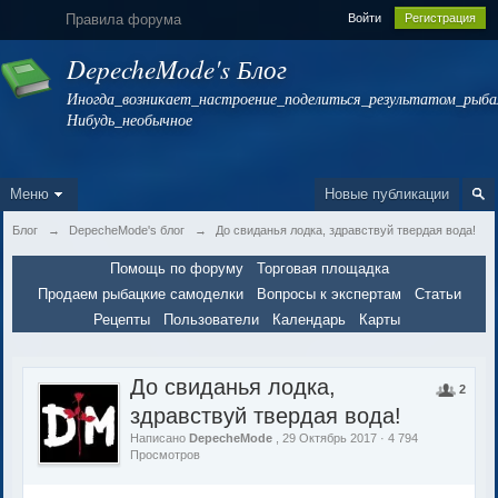
Правила форума
Войти
Регистрация
DepecheMode's Блог
Иногда_возникает_настроение_поделиться_результатом_рыбал
Нибудь_необычное
Меню
Новые публикации
Блог
→
DepecheMode's блог
→
До свиданья лодка, здравствуй твердая вода!
Помощь по форуму
Торговая площадка
Продаем рыбацкие самоделки
Вопросы к экспертам
Статьи
Рецепты
Пользователи
Календарь
Карты
До свиданья лодка,
2
здравствуй твердая вода!
Написано
DepecheMode
, 29 Октябрь 2017 · 4 794
Просмотров