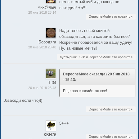
сел в желтый куб и до конца не
мих@лыч
выходил! +5!!!
20 янв 2018 23:14
DepecheMode это нравится
Надо теперь новой мечтой
обзаводиться, а то как жить без неё?
Бородяга
Искренне порадовался за вашу удачу!
20 янв 2018 23:40
Ну, за новые мечты!
пустырник, Kvik и DepecheMode это нравится
DepecheMode сказал(а) 20 Янв 2018
- 15:13:
Т-34
20 янв 2018 23:48
Еще раз спасибо, за все!
Зззаходи если что)))
DepecheMode это нравится
5+++
КВН76
DepecheMode это нравится