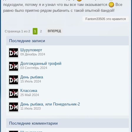
подходили, потому я и узнал что вы все там оказывается
Все
равно было приятно рядом рыбачить с такой опытной бандой!
Fantom33505 это нравится
ВПЕРЕД
Страница 1 из 2
1
2
Последние записи
Шуруповерт
09 Декабрь 2024
Долгожданный трофей
03 Сентябрь 2024
День рыбака
15 Июль 2024
Классика
25 Май 2024
День рыбака, или Понедельник-2
11 Июль 2023
Последние комментарии