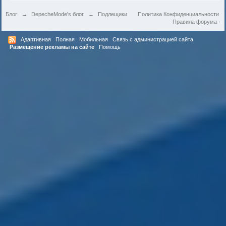
Блог
→
DepecheMode's блог
→
Подлещики
Политика Конфиденциальности
Правила форума
·
Адаптивная
Полная
Мобильная
Связь с администрацией сайта
Размещение рекламы на сайте
Помощь