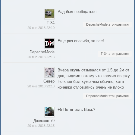
Рад был пообщаться.
Т-34
DepecheMode это нравится
20 янв 2018 22:10
Еще раз спасибо, за все!
DepecheMode
Т-34 это нравится
20 янв 2018 22:13
Вчера окунь отзывался от 1.5 до 2м от
дна, видимо потому что кормил сверху.
Север
Но клев был хуже чем обычно, хотя
20 янв 2018 22:13
ночники отловились очень не плохо
DepecheMode это нравится
+5 Потяг есть Вась?
Джексон 79
20 янв 2018 22:15