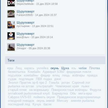
Шуруповерт
DepecheMode - 15 дек 2024 18:58
Шуруповерт
Fantom33505 - 14 дек 2024 15:37
Шуруповерт
пустырник - 13 дек 2024 22:51
Шуруповерт
мих@лыч - 10 дек 2024 19:14
Шуруповерт
Zimagor - 09 дек 2024 20:38
Теги
ерш
Лещ
карась
уклейка
окунь
Щука
язь
чебак
Плотва
безмотылка
Комбайн
Адмирал S360
фидерная ловля
подъязок
комбайны
фидер
елец
лещь
воблеры
правда
судак
подлещик
ПВХ лодка
джиг
Эхолот Практик эр-6 про 2
Гоньба
ротан
Сорочий лог
рыбалка на алтае
ультралайт
Чемпионат края
лыжи
старый пляж
на мормышку
Поверхностные воблеры
Федула
алтайский рыболовный клуб
Барнаулка
Обь
мега-ерш
Calypso UVS-03
поймать окуня
Правдинское водохранилище
отводной поводок
окунь зимой
Mercury
зимняя рыбалка
последний лед
Кучук
басик