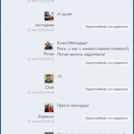
20 янв 2018 23:49
от души
пустырник
DepecheMode это нравится
21 янв 2018 00:34
Класс!Молодцы!
Вась, у нас с начало хорошо клевало!)
Ротан
Потом мелочь задолбала!
21 янв 2018 04:31
DepecheMode это нравится
+5
Cheh
DepecheMode это нравится
21 янв 2018 09:04
Просто молодцы!
Борисыч
DepecheMode это нравится
21 янв 2018 09:11