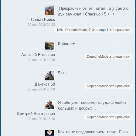
Прекрасный отчет, читал , а у самого
дух замирал ! Спасибо ! 5 +++
Саныч Бийск
20 янв 2018 22:33
Kvik, DepecheMode, Т-34 и
еще 1
это нравится
Клёво 5+
Алексей Евгеньич
DepecheMode это нравится
20 янв 2018 22:38
5+++
Дантист 68
DepecheMode это нравится
20 янв 2018 23:09
Я тебе уже говорил,что удача любит
больших и добрых...
Дмитрий Викторович
DepecheMode это нравится
20 янв 2018 23:10
Как то не поздоровались ,тезка. Я как