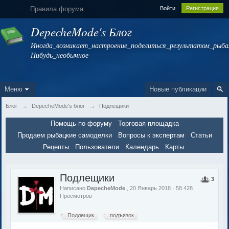
Правила форума
Войти
Регистрация
DepecheMode's Блог
Иногда_возникает_настроение_поделиться_результатом_рыбал
Нибудь_необычное
Меню
Новые публикации
Блог
→
DepecheMode's блог
→
Подлещики
Помощь по форуму
Торговая площадка
Продаем рыбацкие самоделки
Вопросы к экспертам
Статьи
Рецепты
Пользователи
Календарь
Карты
Подлещики
3
Написано
DepecheMode
, 20 Январь 2018 · 58 428
Просмотров
Подлещик
подъязок