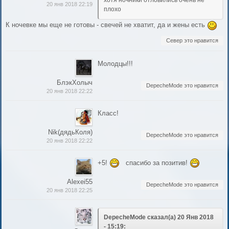
хотя ночники отловились очень не
20 янв 2018 22:19
плохо
К ночевке мы еще не готовы - свечей не хватит, да и жены есть
Север это нравится
Молодцы!!!
БлэкХолыч
DepecheMode это нравится
20 янв 2018 22:22
Класс!
Nik(дядьКоля)
DepecheMode это нравится
20 янв 2018 22:22
+5!
спасибо за позитив!
Alexei55
DepecheMode это нравится
20 янв 2018 22:25
DepecheMode сказал(а) 20 Янв 2018
- 15:19: