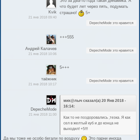
Это за два-то года такая динамика. А
что будет лет через пять, подумать
Kvik
страшно!
5+
21 янв 2018 09:40
DepecheMode это нравится
+++555
Андрей Калачев
DepecheMode это нравится
21 янв 2018 10:06
5+++
таёжник
DepecheMode это нравится
21 янв 2018 10:17
мих@лыч сказал(а) 20 Янв 2018 -
16:14:
DepecheMode
21 янв 2018 11:00
Как то не поздоровались ,тезка. Я как
сел в желтый куб и до конца не
выходил! +5!!!
Да мы тоже не особо бегали по воздуху
Это парни иногда