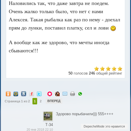
Наловились так, что даже завтра не поедем.
Очень жалко только было, что нет с нами
Алексея. Такая рыбалка как раз по нему - доехал
прям до лунки, поставил платку, сел и лови
А вообще как же здорово, что мечты иногда
сбываются!!!
50
голосов
246
общий рейтинг
ВПЕРЕД
Страница 1 из 2
1
2
Здорово порыбачили))) 555++++
Т-34
DepecheMode это нравится
20 янв 2018 22:10