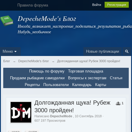
Правила форума
Войти
Регистрация
DepecheMode's Блог
Иногда_возникает_настроение_поделиться_результатом_рыбал
Нибудь_необычное
Меню
Новые публикации
Блог
→
DepecheMode's блог
→
Долгожданная щука! Рубеж 3000 пройден!
Помощь по форуму
Торговая площадка
Продаем рыбацкие самоделки
Вопросы к экспертам
Статьи
Рецепты
Пользователи
Календарь
Карты
Долгожданная щука! Рубеж
1
3000 пройден!
Написано
DepecheMode
, 10 Сентябрь 2018 ·
607 197 Просмотров
щука
судак