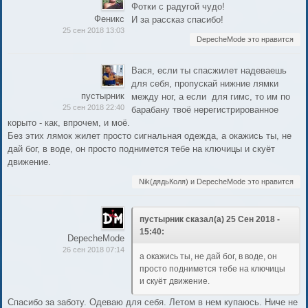
Фотки с радугой чудо!
Феникс
И за рассказ спасибо!
25 сен 2018 13:03
DepecheMode это нравится
Вася, если ты спасжилет надеваешь
для себя, пропускай нижние лямки
пустырник
между ног, а если для гимс, то им по
25 сен 2018 22:40
барабану твоё нерегистрированное
корыто - как, впрочем, и моё.
Без этих лямок жилет просто сигнальная одежда, а окажись ты, не
дай бог, в воде, он просто поднимется тебе на ключицы и скуёт
движение.
Nik(дядьКоля) и DepecheMode это нравится
пустырник сказал(а) 25 Сен 2018 -
15:40:
DepecheMode
26 сен 2018 07:14
а окажись ты, не дай бог, в воде, он
просто поднимется тебе на ключицы
и скуёт движение.
Спасибо за заботу. Одеваю для себя. Летом в нем купаюсь. Ниче не