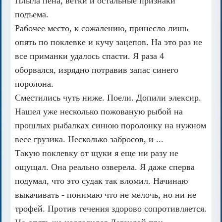
Плыла пена, ветки и остальные признаки
подъема.
Рабочее место, к сожалению, принесло лишь
опять по поклевке и кучу зацепов. На это раз не
все приманки удалось спасти. Я раза 4
оборвался, изрядно потравив запас синего
поролона.
Сместились чуть ниже. Поели. Допили элексир.
Нашел уже несколько пожованую рыбой на
прошлых рыбалках синюю поролонку на нужном
весе грузика. Несколько забросов, и ...
Такую поклевку от щуки я еще ни разу не
ощущал. Она реально озверела. Я даже сперва
подумал, что это судак так вломил. Начинаю
выкачивать - понимаю что не мелочь, но ни не
трофей. Против течения здорово сопротивляется.