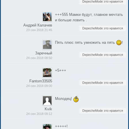
DepecheMode это нравится
+++555 Мамки будут, главное мечтать
и больше ловить .
Андрей Калачев
DepecheMode это нравится
23 сен 2018 21:45
Пять плюс пять умножить на пять
!
Заречный
DepecheMode это нравится
24 сен 2018 08:50
+5+++
Fantom33505
DepecheMode это нравится
24 сен 2018 09:00
Молодец!
Kvik
DepecheMode это нравится
24 сен 2018 09:12
+++++!