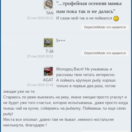
"...трофейная осенняя мамка
нам пока так и не далась"
TAN
И сазан мой так и не поймался
23 сен 2018 20:22
DepecheMode это нравится
5+++
Т-34
DepecheMode это нравится
23 сен 2018 20:51
Молодец Вася! Не унываешь и
рассказы твои читать интересно.
AGAT
А поймать крупную рыбу хорошо
23 сен 2018 21:42
только в первые два раза, потом
эмоции уже не те.
Стараюсь по реже выезжать на реку, иначе эмоции просто угаснут и
не будет уже того счастья, которое испытываешь ,даже просто когда
пьешь чай на кухне, собираясь на рыбалку. Поймаешь ты еще свою
рыбу!
Места все опознал ,давно там не бывал ,немного ностальгия
нахлынула, благодарю !