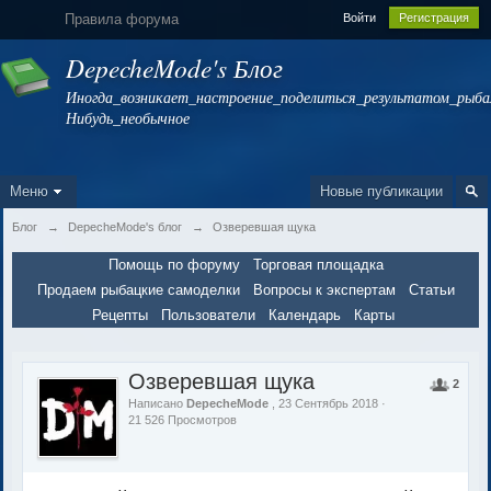
Правила форума
Войти
Регистрация
DepecheMode's Блог
Иногда_возникает_настроение_поделиться_результатом_рыбал
Нибудь_необычное
Меню
Новые публикации
Блог
→
DepecheMode's блог
→
Озверевшая щука
Помощь по форуму
Торговая площадка
Продаем рыбацкие самоделки
Вопросы к экспертам
Статьи
Рецепты
Пользователи
Календарь
Карты
Озверевшая щука
2
Написано
DepecheMode
, 23 Сентябрь 2018 ·
21 526 Просмотров