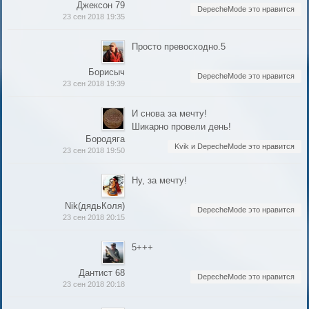
Джексон 79
DepecheMode это нравится
23 сен 2018 19:35
Просто превосходно.5
Борисыч
DepecheMode это нравится
23 сен 2018 19:39
И снова за мечту!
Шикарно провели день!
Бородяга
Kvik и DepecheMode это нравится
23 сен 2018 19:50
Ну, за мечту!
Nik(дядьКоля)
DepecheMode это нравится
23 сен 2018 20:15
5+++
Дантист 68
DepecheMode это нравится
23 сен 2018 20:18