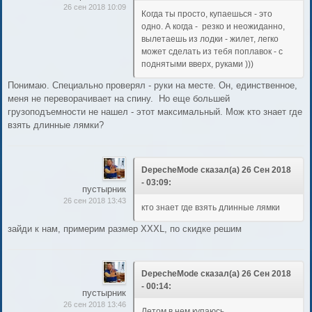
26 сен 2018 10:09
Когда ты просто, купаешься - это
одно. А когда - резко и неожиданно,
вылетаешь из лодки - жилет, легко
может сделать из тебя поплавок - с
поднятыми вверх, руками )))
Понимаю. Специально проверял - руки на месте. Он, единственное,
меня не переворачивает на спину. Но еще большей
грузоподъемности не нашел - этот максимальный. Мож кто знает где
взять длинные лямки?
DepecheMode сказал(а) 26 Сен 2018
- 03:09:
пустырник
26 сен 2018 13:43
кто знает где взять длинные лямки
зайди к нам, примерим размер XXXL, по скидке решим
DepecheMode сказал(а) 26 Сен 2018
- 00:14:
пустырник
26 сен 2018 13:46
Летом в нем купаюсь.