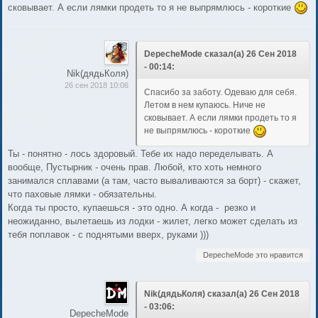
сковывает. А если лямки продеть то я не выпрямлюсь - короткие
DepecheMode сказал(а) 26 Сен 2018
- 00:14:
Nik(дядьКоля)
26 сен 2018 10:06
Спасибо за заботу. Одеваю для себя.
Летом в нем купаюсь. Ниче не
сковывает. А если лямки продеть то я
не выпрямлюсь - короткие
Ты - понятно - лось здоровый. Тебе их надо переделывать. А
вообще, Пустырник - очень прав. Любой, кто хоть немного
занимался сплавами (а там, часто вываливаются за борт) - скажет,
что паховые лямки - обязательны.
Когда ты просто, купаешься - это одно. А когда - резко и
неожиданно, вылетаешь из лодки - жилет, легко может сделать из
тебя поплавок - с поднятыми вверх, руками )))
DepecheMode это нравится
Nik(дядьКоля) сказал(а) 26 Сен 2018
- 03:06:
DepecheMode