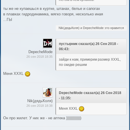
ты же не купаешься в куртке, штанах, белье и сапогах
в плавках гидродинамика, мягко говоря, несколько иная
...ГЫ
Nik(дядьКоля) и DepecheMode это нравится
пустырник сказал(а) 26 Сен 2018 -
06:43:
DepecheMode
26 сен 2018 18:35
зайди к нам, примерим размер XXXL,
по скидке решим
Меня XXXL
DepecheMode сказал(а) 26 Сен 2018
- 11:35:
Nik(дядьКоля)
26 сен 2018 18:38
Меня XXXL
Он про жилет. У них же - не аптека )))))))))))))