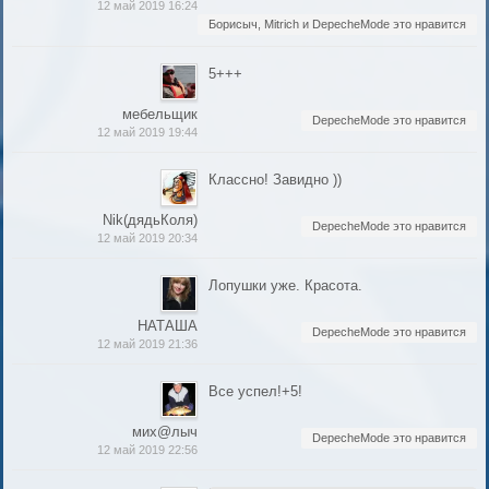
12 май 2019 16:24
Борисыч, Mitrich и DepecheMode это нравится
5+++
мебельщик
DepecheMode это нравится
12 май 2019 19:44
Классно! Завидно ))
Nik(дядьКоля)
DepecheMode это нравится
12 май 2019 20:34
Лопушки уже. Красота.
НАТАША
DepecheMode это нравится
12 май 2019 21:36
Все успел!+5!
мих@лыч
DepecheMode это нравится
12 май 2019 22:56