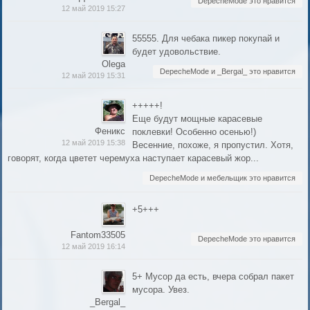
DepecheMode это нравится
12 май 2019 15:27
55555. Для чебака пикер покупай и
будет удовольствие.
Olega
DepecheMode и _Bergal_ это нравится
12 май 2019 15:31
+++++!
Еще будут мощные карасевые
Феникс
поклевки! Особенно осенью!)
12 май 2019 15:38
Весенние, похоже, я пропустил. Хотя,
говорят, когда цветет черемуха наступает карасевый жор...
DepecheMode и мебельщик это нравится
+5+++
Fantom33505
DepecheMode это нравится
12 май 2019 16:14
5+ Мусор да есть, вчера собрал пакет
мусора. Увез.
_Bergal_