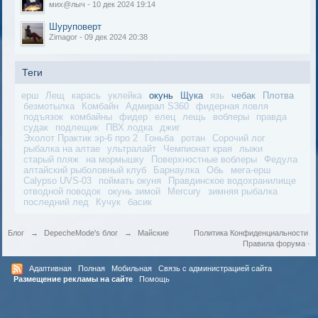
мих@лыч - 10 дек 2024 19:14
Шуруповерт
Zimagor - 09 дек 2024 20:38
Теги
ерш
Лещ
карась
уклейка
окунь
Щука
язь
чебак
Плотва
безмотылка
Комбайн
Адмирал S360
фидерная ловля
подъязок
комбайны
фидер
елец
лещь
воблеры
правда
судак
подлещик
ПВХ лодка
джиг
Эхолот Практик эр-6 про 2
Гоньба
ротан
Сорочий лог
рыбалка на алтае
ультралайт
Чемпионат края
лыжи
старый пляж
на мормышку
Поверхностные воблеры
Федула
алтайский рыболовный клуб
Барнаулка
Обь
мега-ерш
Calypso UVS-03
поймать окуня
Правдинское водохранилище
отводной поводок
окунь зимой
Mercury
зимняя рыбалка
последний лед
Кучук
басик
Блог
→
DepecheMode's блог
→
Майские
Политика Конфиденциальности
Правила форума
·
Адаптивная
Полная
Мобильная
Связь с администрацией сайта
Размещение рекламы на сайте
Помощь