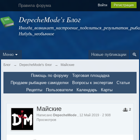
Правила форума
Войти
Регистрация
DepecheMode's Блог
Иногда_возникает_настроение_поделиться_результатом_рыбал
Нибудь_необычное
Меню
Новые публикации
Блог
→
DepecheMode's блог
→
Майские
Помощь по форуму
Торговая площадка
Продаем рыбацкие самоделки
Вопросы к экспертам
Статьи
Рецепты
Пользователи
Календарь
Карты
Майские
2
Написано
DepecheMode
, 12 Май 2019 · 2 908
Просмотров