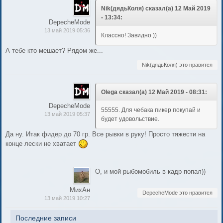
Nik(дядьКоля) сказал(а) 12 Май 2019
- 13:34:
DepecheMode
13 май 2019 05:36
Классно! Завидно ))
А тебе кто мешает? Рядом же...
Nik(дядьКоля) это нравится
Olega сказал(а) 12 Май 2019 - 08:31:
DepecheMode
55555. Для чебака пикер покупай и
13 май 2019 05:37
будет удовольствие.
Да ну. Итак фидер до 70 гр. Все рывки в руку! Просто тяжести на
конце лески не хватает
О, и мой рыбомобиль в кадр попал))
МихАн
DepecheMode это нравится
13 май 2019 10:27
Последние записи