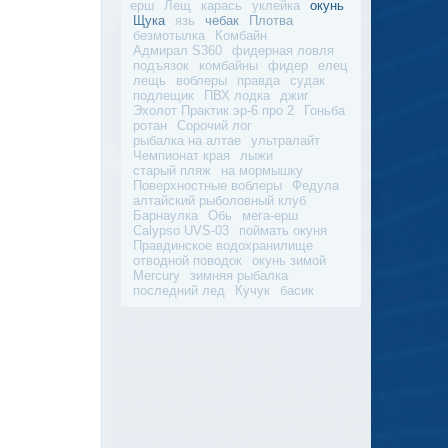
ерш
Лещ
карась
уклейка
окунь
Щука
язь
чебак
Плотва
безмотылка
Комбайн
Адмирал S360
фидерная ловля
подъязок
комбайны
фидер
елец
лещь
воблеры
правда
судак
подлещик
ПВХ лодка
джиг
Эхолот Практик эр-6 про 2
Гоньба
ротан
Сорочий лог
рыбалка на алтае
ультралайт
Чемпионат края
лыжи
старый пляж
на мормышку
Поверхностные воблеры
Федула
алтайский рыболовный клуб
Барнаулка
Обь
мега-ерш
Calypso UVS-03
поймать окуня
Правдинское водохранилище
отводной поводок
окунь зимой
Mercury
зимняя рыбалка
последний лед
Кучук
басик