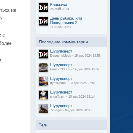
Классика
ться на
25 Май 2024
о
День рыбака, или
Понедельник-2
11 Июль 2023
е с
Последние комментарии
более
Шуруповерт
DepecheMode - 15 дек 2024 18:58
о
Шуруповерт
Fantom33505 - 14 дек 2024 15:37
Шуруповерт
пустырник - 13 дек 2024 22:51
Шуруповерт
мих@лыч - 10 дек 2024 19:14
Шуруповерт
Zimagor - 09 дек 2024 20:38
Теги