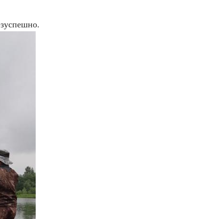
езуспешно.