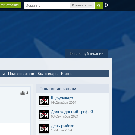
Регистрация
Комментарии
Новые публикации
пты
Пользователи
Календарь
Карты
Последние записи
2
Шуруповерт
09 Декабрь 2024
Долгожданный трофей
03 Сентябрь 2024
День рыбака
15 Июль 2024