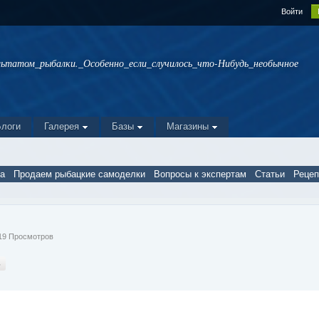
Войти
льтатом_рыбалки._Особенно_если_случилось_что-Нибудь_необычное
Блоги
Галерея
Базы
Магазины
а
Продаем рыбацкие самоделки
Вопросы к экспертам
Статьи
Реце
919 Просмотров
ь