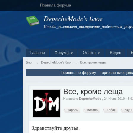
Правила форума
DepecheMode's Блог
Иногда_возникает_настроение_поделиться_резу
Главная
Форумы
Отчеты
Видео
Блог
→
DepecheMode's блог
→
Все, кроме леща
Помощь по форуму
Торговая площадк
Все, кроме леща
Написано
DepecheMode
, 24 Июнь 2019 · 5 
карась
плотва
чебак
окун
Здравствуйте друзья.