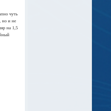
апно чуть
 но и не
яр на 1,5
ойный