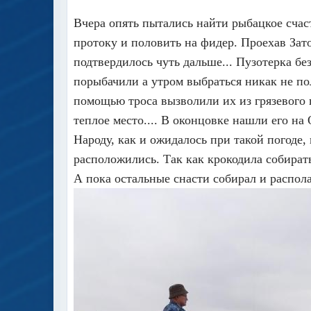
Вчера опять пытались найти рыбацкое счаст
протоку и половить на фидер. Проехав Зат
подтвердилось чуть дальше... Пузотерка б
порыбачили а утром выбраться никак не пол
помощью троса вызволили их из грязевого 
теплое место.... В оконцовке нашли его на
Народу, как и ожидалось при такой погоде,
расположились. Так как крокодила собирать
А пока остальные снасти собирал и распола