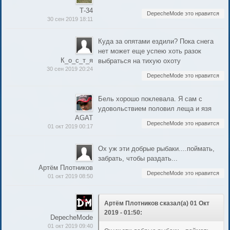
Т-34
DepecheMode это нравится
30 сен 2019 18:11
Куда за опятами ездили? Пока снега
нет может еще успею хоть разок
К_о_с_т_я
выбраться на тихую охоту
30 сен 2019 20:24
DepecheMode это нравится
Бель хорошо поклевала. Я сам с
удовольствием половил леща и язя
AGAT
DepecheMode это нравится
01 окт 2019 00:17
Ох уж эти добрые рыбаки....поймать,
забрать, чтобы раздать...
Артём Плотников
DepecheMode это нравится
01 окт 2019 08:50
Артём Плотников сказал(а) 01 Окт
2019 - 01:50:
DepecheMode
01 окт 2019 09:40