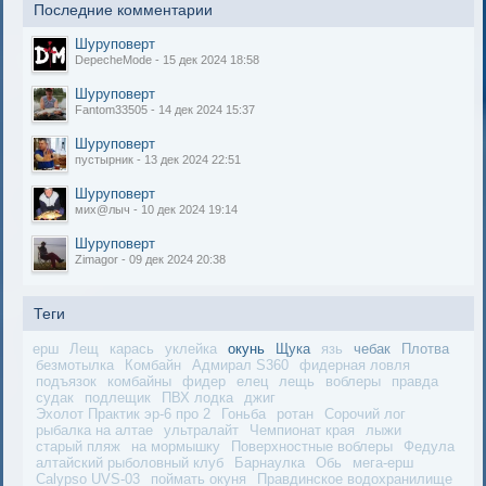
Последние комментарии
Шуруповерт
DepecheMode - 15 дек 2024 18:58
Шуруповерт
Fantom33505 - 14 дек 2024 15:37
Шуруповерт
пустырник - 13 дек 2024 22:51
Шуруповерт
мих@лыч - 10 дек 2024 19:14
Шуруповерт
Zimagor - 09 дек 2024 20:38
Теги
ерш
Лещ
карась
уклейка
окунь
Щука
язь
чебак
Плотва
безмотылка
Комбайн
Адмирал S360
фидерная ловля
подъязок
комбайны
фидер
елец
лещь
воблеры
правда
судак
подлещик
ПВХ лодка
джиг
Эхолот Практик эр-6 про 2
Гоньба
ротан
Сорочий лог
рыбалка на алтае
ультралайт
Чемпионат края
лыжи
старый пляж
на мормышку
Поверхностные воблеры
Федула
алтайский рыболовный клуб
Барнаулка
Обь
мега-ерш
Calypso UVS-03
поймать окуня
Правдинское водохранилище