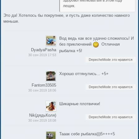
Здорово! Мелковатый в этом году
лещик.
Это да! Хотелось бы покрупнее, и пусть даже количество намного
меньше.
Вод ведь как все удачно сложилось! И
без приключений
Отличная
DyadyaPasha
рыбалка +5!
30 сен 2019 17:53
DepecheMode это нравится
Хорошо оттянулись... +5+
Fantom33505
DepecheMode это нравится
30 сен 2019 18:06
Шикарные плотвички!
Nik(дядьКоля)
DepecheMode это нравится
30 сен 2019 18:08
Тааак себе рыбалка)))5++++5