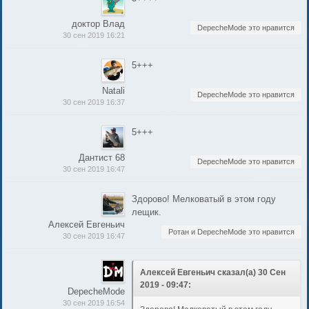
доктор Влад
DepecheMode это нравится
30 сен 2019 16:21
5+++
Natali
DepecheMode это нравится
30 сен 2019 16:37
5+++
Дантист 68
DepecheMode это нравится
30 сен 2019 16:47
Здорово! Мелковатый в этом году
лещик.
Алексей Евгеньич
Ротан и DepecheMode это нравится
30 сен 2019 16:47
Алексей Евгеньич сказал(а) 30 Сен
2019 - 09:47:
DepecheMode
30 сен 2019 16:54