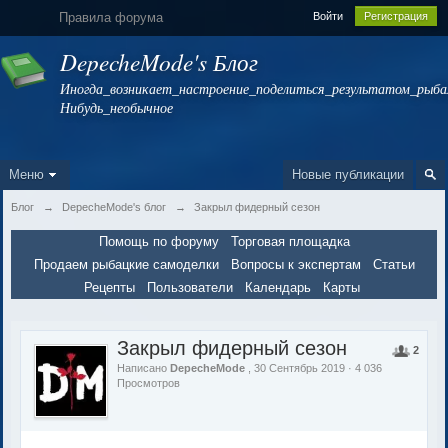
Правила форума
Войти
Регистрация
DepecheMode's Блог
Иногда_возникает_настроение_поделиться_результатом_рыбал
Нибудь_необычное
Меню
Новые публикации
Блог
→
DepecheMode's блог
→
Закрыл фидерный сезон
Помощь по форуму
Торговая площадка
Продаем рыбацкие самоделки
Вопросы к экспертам
Статьи
Рецепты
Пользователи
Календарь
Карты
Закрыл фидерный сезон
2
Написано
DepecheMode
, 30 Сентябрь 2019 · 4 036
Просмотров