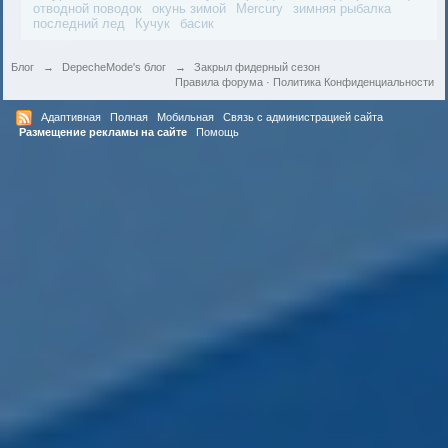
отводной поводок
окунь зимой
Mercury
зимняя рыбалка
последний лед
Кучук
басик
Блог
→
DepecheMode's блог
→
Закрыл фидерный сезон
Правила форума
·
Политика Конфиденциальности
Адаптивная
Полная
Мобильная
Связь с администрацией сайта
Размещение рекламы на сайте
Помощь