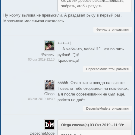
Ох уж эти добрые рыбаки....поймать,
забрать, чтобы раздать...
Ну норму вылова не превысили. А раздавал рыбу в первый раз.
Морозилка маленькая оказалась
Феникс это нравится
+++++!
А чебак-то, чебак!!! "...аж по пять
Феникс
рублей..")))!
03 окт 2019 12:18
Красотища!
DepecheMode это нравится
55555. Отчёт как и всегда на высоте.
Повезло тебе оторвался на поклёвках,
Olega
а я после соревнований не был ещё,
03 окт 2019 18:39
работа не даёт.
DepecheMode это нравится
Olega сказал(а) 03 Окт 2019 - 11:39:
DepecheMode