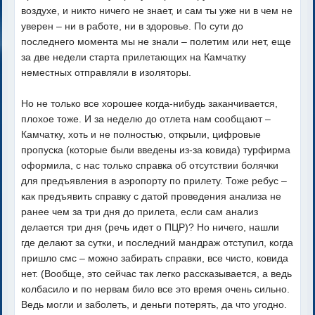
воздухе, и никто ничего не знает, и сам ты уже ни в чем не
уверен – ни в работе, ни в здоровье. По сути до
последнего момента мы не знали – полетим или нет, еще
за две недели старта прилетающих на Камчатку
неместных отправляли в изоляторы.
Но не только все хорошее когда-нибудь заканчивается,
плохое тоже. И за неделю до отлета нам сообщают –
Камчатку, хоть и не полностью, открыли, цифровые
пропуска (которые были введены из-за ковида) турфирма
оформила, с нас только справка об отсутствии болячки
для предъявления в аэропорту по прилету. Тоже ребус –
как предъявить справку с датой проведения анализа не
ранее чем за три дня до прилета, если сам анализ
делается три дня (речь идет о ПЦР)? Но ничего, нашли
где делают за сутки, и последний мандраж отступил, когда
пришло смс – можно забирать справки, все чисто, ковида
нет. (Вообще, это сейчас так легко рассказывается, а ведь
колбасило и по нервам било все это время очень сильно.
Ведь могли и заболеть, и деньги потерять, да что угодно.