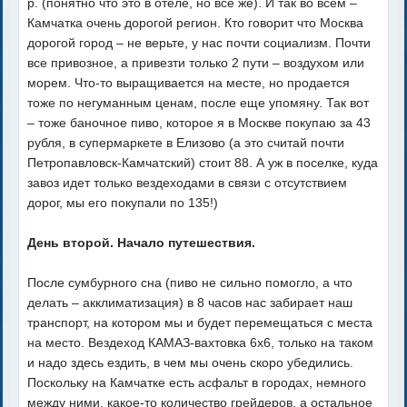
р. (понятно что это в отеле, но все же). И так во всем –
Камчатка очень дорогой регион. Кто говорит что Москва
дорогой город – не верьте, у нас почти социализм. Почти
все привозное, а привезти только 2 пути – воздухом или
морем. Что-то выращивается на месте, но продается
тоже по негуманным ценам, после еще упомяну. Так вот
– тоже баночное пиво, которое я в Москве покупаю за 43
рубля, в супермаркете в Елизово (а это считай почти
Петропавловск-Камчатский) стоит 88. А уж в поселке, куда
завоз идет только вездеходами в связи с отсутствием
дорог, мы его покупали по 135!)
День второй. Начало путешествия.
После сумбурного сна (пиво не сильно помогло, а что
делать – акклиматизация) в 8 часов нас забирает наш
транспорт, на котором мы и будет перемещаться с места
на место. Вездеход КАМАЗ-вахтовка 6х6, только на таком
и надо здесь ездить, в чем мы очень скоро убедились.
Поскольку на Камчатке есть асфальт в городах, немного
между ними, какое-то количество грейдеров, а остальное