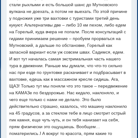
стали рыхлыми и есть большой шанс до Мутновского
вулкана не доехать, а потом не выехать. По этой причине
у подножия уже три вахтовки с туристами третий день
кукуют. Альтернативы две – либо 10 км пехом, либо едем
на Горелый, куда вчера не попали. После консультаций с
гидами принимаем решение – пробуем прорваться на
Мутновский, а дальше по обстановке, Горелый как
запасной вариант если уж совсем швах. Садимся, едем.
И вот тут началась самая экстримальная часть нашего
тура в движении. Раньше мы думали, что что-то сильно
нас при езде по грунтовке раскачивает и подбрасывает в
вахтовке, едешь как в массажном кресле сидишь. Ага,
ЩАЗ! Только тут мы поняли что это такое – передвижение
на КАМАЗе по бездорожью. Нас кидало, наклоняло, и
чего еще только с нами не делало. Это было
действительно страшно, казалось, что машину наклонило
на 45 градусов, а за стеклом тебе в лицо смотрит острый
пик камня, еще чуть чуть, и он тебя нанизает на себя,
прям физически это ощущаешь. Вообщем…
поматерились
А вокруг то красота, прям какие то
J