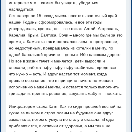
интернете что – самим бы увидеть, убедиться,
насладиться.
Лет наверное 15 назад мысль посетить восточный край
нашей Родины сформировалась, и все эти годы
утверждалась, крепла, но – все никак. Алтай, Астрахань,
Карелия, Крым, Балтика, Сочи – много где мы были за это
время, а Камчатка так и оставалась чем то прекрасным,
но недоступным, превращаясь из хотелки в мечту, по
одной банальной причине – деньги. Ибо слишком дорого.
Но все в жизни течет и меняется, дети выросли и
съехали, работа тьфу-тьфу-тьфу стабильна, вроде все
что нужно – есть. И вдруг настал тот момент, когда
пришло осознание, что в принципе ничего не мешает
исполнению нашей мечты, и остается только выполнить
три задачи: принять решение, задушить жабу и – поехать.
Инициатором стала Катя. Как-то сидя прошлой весной на
кухне за пивком и строя планы на будущее она вдруг
замолчала, потом стукнула по столу и сказала: «Годы
прибавляются, в отличии от здоровья, а мы так и не