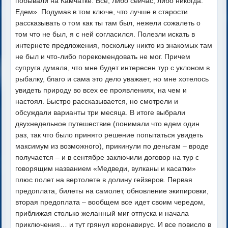
побывали на Камчатке. Все, либо сейчас, либо никогда.
Едем». Подумав в том ключе, что лучше в старости
рассказывать о том как ты там был, нежели сожалеть о
том что не был, я с ней согласился. Полезли искать в
интернете предложения, поскольку никто из знакомых там
не был и что-либо порекомендовать не мог. Причем
супруга думала, что мне будет интересен тур с уклоном в
рыбалку, благо и сама это дело уважает, но мне хотелось
увидеть природу во всех ее проявлениях, на чем и
настоял. Быстро рассказывается, но смотрели и
обсуждали варианты три месяца. В итоге выбрали
двухнедельное путешествие (понимали что едем один
раз, так что было принято решение попытаться увидеть
максимум из возможного), прикинули по деньгам – вроде
получается – и в сентябре заключили договор на тур с
говорящим названием «Медведи, вулканы и касатки»
плюс полет на вертолете в долину гейзеров. Первая
предоплата, билеты на самолет, обновление экипировки,
вторая предоплата – вообщем все идет своим чередом,
приближая столько желанный миг отпуска и начала
приключения… и тут грянул коронавирус. И все повисло в