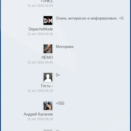
TUNEZ
11 окт 2016 02:24
Очень интересно и информативно. +5
DepecheMode
11 окт 2016 04:45
Молорики
НЕМО
11 окт 2016 04:45
5+
Гость--
11 окт 2016 05:18
+555
Андрей Калачев
11 окт 2016 06:18