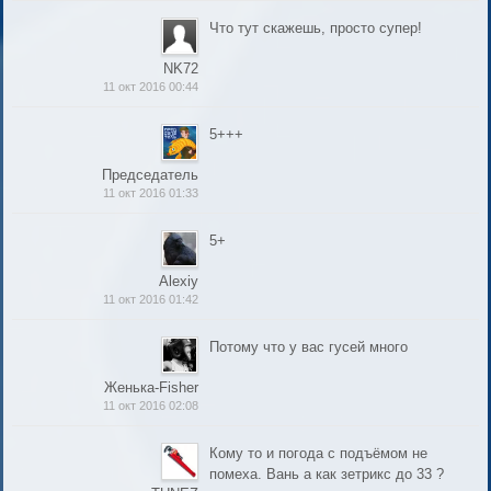
Что тут скажешь, просто супер!
NK72
11 окт 2016 00:44
5+++
Председатель
11 окт 2016 01:33
5+
Alexiy
11 окт 2016 01:42
Потому что у вас гусей много
Женька-Fisher
11 окт 2016 02:08
Кому то и погода с подъёмом не
помеха. Вань а как зетрикс до 33 ?