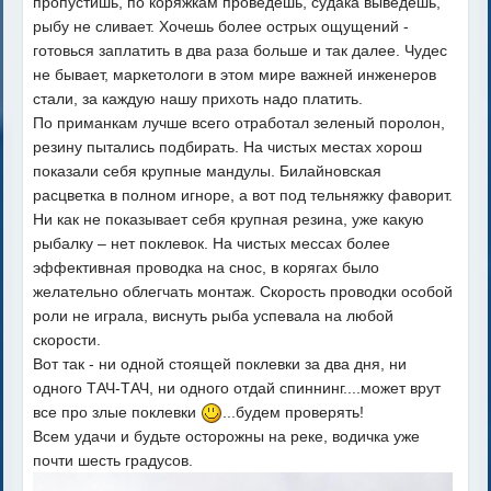
пропустишь, по коряжкам проведешь, судака выведешь,
рыбу не сливает. Хочешь более острых ощущений -
готовься заплатить в два раза больше и так далее. Чудес
не бывает, маркетологи в этом мире важней инженеров
стали, за каждую нашу прихоть надо платить.
По приманкам лучше всего отработал зеленый поролон,
резину пытались подбирать. На чистых местах хорош
показали себя крупные мандулы. Билайновская
расцветка в полном игноре, а вот под тельняжку фаворит.
Ни как не показывает себя крупная резина, уже какую
рыбалку – нет поклевок. На чистых мессах более
эффективная проводка на снос, в корягах было
желательно облегчать монтаж. Скорость проводки особой
роли не играла, виснуть рыба успевала на любой
скорости.
Вот так - ни одной стоящей поклевки за два дня, ни
одного ТАЧ-ТАЧ, ни одного отдай спиннинг....может врут
все про злые поклевки
...будем проверять!
Всем удачи и будьте осторожны на реке, водичка уже
почти шесть градусов.