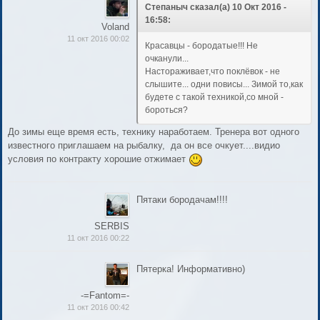
Степаныч сказал(а) 10 Окт 2016 -
16:58:
Voland
11 окт 2016 00:02
Красавцы - бородатые!!! Не
очканули...
Настораживает,что поклёвок - не
слышите... одни повисы... Зимой то,как
будете с такой техникой,со мной -
бороться?
До зимы еще время есть, технику наработаем. Тренера вот одного
известного приглашаем на рыбалку, да он все очкует....видио
условия по контракту хорошие отжимает
Пятаки бородачам!!!!
SERBIS
11 окт 2016 00:22
Пятерка! Информативно)
-=Fantom=-
11 окт 2016 00:42