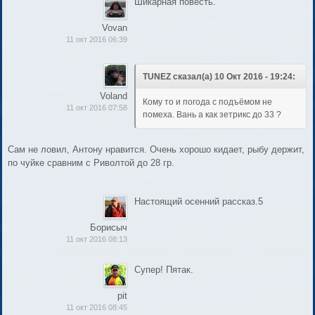
Шикарная повесть.
Vovan
11 окт 2016 06:39
TUNEZ сказал(а) 10 Окт 2016 - 19:24:
Voland
Кому то и погода с подъёмом не
11 окт 2016 07:58
помеха. Вань а как зетрикс до 33 ?
Сам не ловил, Антону нравится. Очень хорошо кидает, рыбу держит,
по чуйке сравним с Риволтой до 28 гр.
Настоящий осенний рассказ.5
Борисыч
11 окт 2016 08:13
Супер! Пятак.
pit
11 окт 2016 08:45