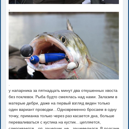
,
.
у напарника за пятнадцать минут два откушенных хвоста
без поклевок. Рыба будто смеялась над нами. Залазим в
матерые дебри, даже на первый взгляд виден только
один вариант проводки…Одновременно бросаем в одну
точку, приманка только через раз касается дна, больше
переваливаться с кустика на кустик…цепляется,
сдергивается…оп, зацепчик, не…зашевелился. В подсаке