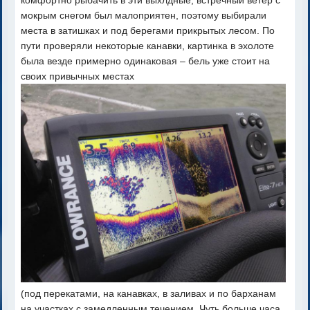
комфортно рыбачить в эти выхлдные, встречный ветер с
мокрым снегом был малоприятен, поэтому выбирали
места в затишках и под берегами прикрытых лесом. По
пути проверяли некоторые канавки, картинка в эхолоте
была везде примерно одинаковая – бель уже стоит на
своих привычных местах
(под перекатами, на канавках, в заливах и по барханам
на участках с замедленным течением. Чуть больше часа