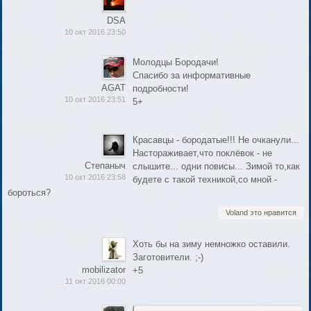
DSA
10 окт 2016 23:50
Молодцы Бородачи!
Спасибо за информативные
AGAT
подробности!
10 окт 2016 23:51
5+
Красавцы - бородатые!!! Не очканули...
Настораживает,что поклёвок - не
Степаныч
слышите... одни повисы... Зимой то,как
10 окт 2016 23:58
будете с такой техникой,со мной -
бороться?
Voland это нравится
Хоть бы на зиму немножко оставили.
Заготовители. ;-)
mobilizator
+5
11 окт 2016 00:00