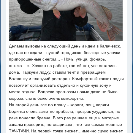
Делаем выводы на следующий день и идем в Калачевск,
где нас не ждали…пустой городишко, безлюдные улочки
припорошенные снегом… «Ночь, улица, фонарь,
аптека….». Хозяин на работе, гостей нет, усе остались
дома. Паркуем лодку, ставим тент и превращаем
Волжанку и плавучий ресторан. Комфортный кокпит лодки
позволяет организовать отдельно и кухонную зону и
места отдыха. Вопреки прогнозам ночью даже не было
мороза, спать было очень комфортно.
На второй день все по плану – коряги, лещ, коряги.
Водичка очень заметно прибыла, прозрак ухудшился, по
реке понесло бревна. В это раз решаем еще и матерые
завалы проверить, поговаривают, что там самые мощные
ТАЧ-ТАЧИ. На первой точке виснет…именно сцуко виснет