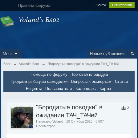
Правила форума
Войти
Регистрация
Voland's Блог
Меню
Новые публикации
Блог
→
Voland's блог
→
"Бородатые поводки" в ожидании ТАЧ_ТАЧей
Помощь по форуму
Торговая площадка
Продаем рыбацкие самоделки
Вопросы к экспертам
Статьи
Рецепты
Пользователи
Календарь
Карты
"Бородатые поводки" в
2
ожидании ТАЧ_ТАЧей
Написано
Voland
, 10 Октябрь 2016 · 6 007
Просмотров