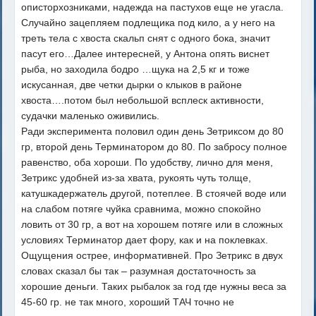
описторхозниками, надежда на пастухов еще не угасла.
Случайно зацепляем подлещика под кило, а у него на
треть тела с хвоста скальп снят с одного бока, значит
пасут его…Далее интересней, у Антона опять виснет
рыба, но заходила бодро …щука на 2,5 кг и тоже
искусанная, две четки дырки о клыков в районе
хвоста….потом был небольшой всплеск активности,
судачки маленько оживились.
Ради эксперимента половил один день Зетриксом до 80
гр, второй день Терминатором до 80. По забросу полное
равенство, оба хороши. По удобству, лично для меня,
Зетрикс удобней из-за хвата, рукоять чуть толще,
катушкадержатель другой, потеплее. В стоячей воде или
на слабом потяге чуйка сравнима, можно спокойно
ловить от 30 гр, а вот на хорошем потяге или в сложных
условиях Терминатор дает фору, как и на поклевках.
Ощущения острее, информативней. Про Зетрикс в двух
словах сказал бы так – разумная достаточность за
хорошие деньги. Таких рыбалок за год где нужны веса за
45-60 гр. не так много, хороший ТАЧ точно не