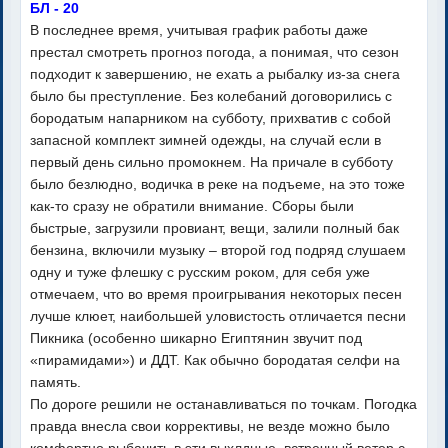
БЛ - 20
В последнее время, учитывая график работы даже
престал смотреть прогноз погода, а понимая, что сезон
подходит к завершению, не ехать а рыбалку из-за снега
было бы преступление. Без колебаний договорились с
бородатым напарником на субботу, прихватив с собой
запасной комплект зимней одежды, на случай если в
первый день сильно промокнем. На причале в субботу
было безлюдно, водичка в реке на подъеме, на это тоже
как-то сразу не обратили внимание. Сборы были
быстрые, загрузили провиант, вещи, залили полный бак
бензина, включили музыку – второй год подряд слушаем
одну и туже флешку с русским роком, для себя уже
отмечаем, что во время проигрывания некоторых песен
лучше клюет, наибольшей уловистость отличается песни
Пикника (особенно шикарно Египтянин звучит под
«пирамидами») и ДДТ. Как обычно бородатая селфи на
память.
По дороге решили не останавливаться по точкам. Погодка
правда внесла свои коррективы, не везде можно было