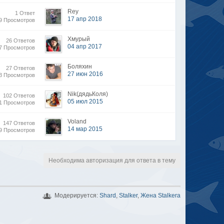
Rey
1 Ответ
17 апр 2018
19 Просмотров
Хмурый
26 Ответов
04 апр 2017
17 Просмотров
Боляхин
27 Ответов
27 июн 2016
53 Просмотров
Nik(дядьКоля)
102 Ответов
05 июл 2015
61 Просмотров
Voland
147 Ответов
14 мар 2015
89 Просмотров
Необходима авторизация для ответа в тему
Модерируется:
Shard
,
Stalker
,
Жена Stalkera