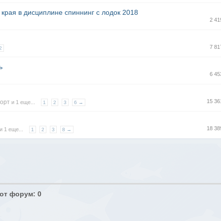
края в дисциплине спиннинг с лодок 2018
2 4
7 8
2
ь
6 4
15 3
орт
и 1 еще...
1
2
3
6 →
18 3
и 1 еще...
1
2
3
8 →
от форум: 0