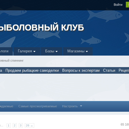
Войти
РЫБОЛОВНЫЙ КЛУБ
Блоги
Галерея
Базы
Магазины
ивный спиннинг
а
Продаем рыбацкие самоделки
Вопросы к экспертам
Статьи
Реце
уждаемые
Самые просматриваемые
Настроить
65 1
...
1
2
3
26 →