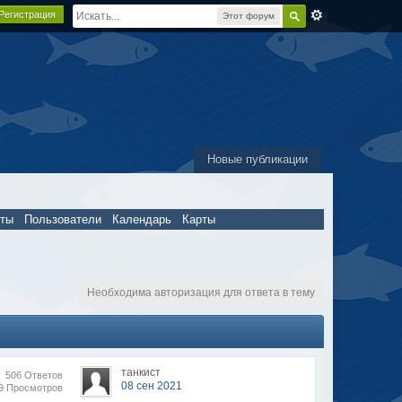
Регистрация
Этот форум
Новые публикации
пты
Пользователи
Календарь
Карты
Необходима авторизация для ответа в тему
танкист
506 Ответов
08 сен 2021
69 Просмотров