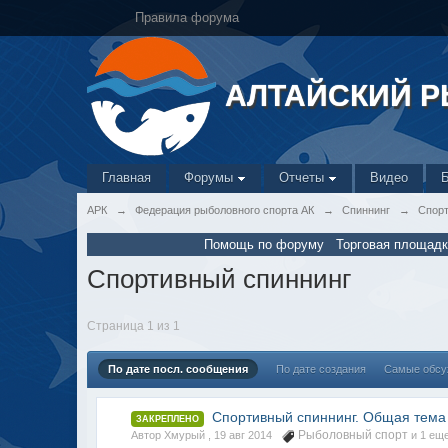
Правила форума
АЛТАЙСКИЙ 
Главная
Форумы
Отчеты
Видео
АРК
→
Федерация рыболовного спорта АК
→
Спиннинг
→
Спорт
Помощь по форуму
Торговая площадк
Спортивный спиннинг
Страница 1 из 1
По дате посл. сообщения
По дате создания
Самые обс
Спортивный спиннинг. Общая тема
ЗАКРЕПЛЕНО
Рыболовный спорт
Автор Хмурый ,
19 авг 2014
и 1 еще