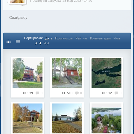
Последняя загрузка: 28 мар 2022 - 14:20
Слайдшоу
Сортировка:
Дата
Просмотры
Рейтинг
Комментарии
Имя
А-Я
Я-А
539
0
510
0
512
0