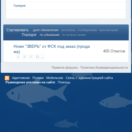
Галерея
Сортировать
дате обновления
заголовку
сообщениям
просмотрам
Порядок
по убыванию
по возрастанию
Ножи "ЗВЕРЬ" от ФСК под заказ (прода
405 Ответов
жа)
1
2
3
21 →
Правила форума
·
Политика Конфиденциальности
Адаптивная
Полная
Мобильная
Связь с администрацией сайта
Размещение рекламы на сайте
Помощь