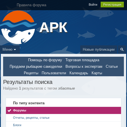
Правила форума
Войти
Регистрация
АРК
Меню
Новые публикации
Помощь по форуму
Торговая площадка
Продаем рыбацкие самоделки
Вопросы к экспертам
Статьи
Рецепты
Пользователи
Календарь
Карты
Результаты поиска
Найдено
1
результатов с тегом
збастые
По типу контента
Форумы
Отчеты, рецепты, статьи
Блоги