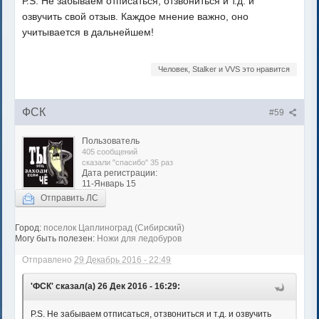
Р.S. Не забываем отписаться, отзвониться и т.д. и
озвучить свой отзыв. Каждое мнение важно, оно
учитывается в дальнейшем!
Человек, Stalker и VVS это нравится
ФСК
#59
Пользователь
405 сообщений
сказали "спасибо" 35 раз
Дата регистрации:
11-Январь 15
Отправить ЛС
Город:
поселок Цаплиноград (Сибирский)
Могу быть полезен:
Ножи для ледобуров
Отправлено
29 Декабрь 2016 - 22:49
'ФСК' сказал(а) 26 Дек 2016 - 16:29:
Р.S. Не забываем отписаться, отзвониться и т.д. и озвучить