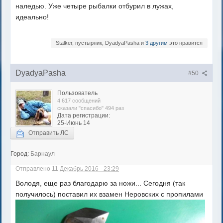
наледью. Уже четыре рыбалки отбурил в лужах,
идеально!
Stalker, пустырник, DyadyaPasha и
3 другим
это нравится
DyadyaPasha
#50
Пользователь
4 617 сообщений
сказали "спасибо" 494 раз
Дата регистрации:
25-Июнь 14
Отправить ЛС
Город:
Барнаул
Отправлено
11 Декабрь 2016 - 23:29
Володя, еще раз благодарю за ножи... Сегодня (так
получилось) поставил их взамен Неровских с пропилами