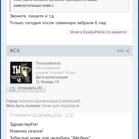
замечательные ножи )
Звоните, пишите и т.д.
Только сегодня после семинара забрали 6 пар.
Vovan и DyadyaPasha это нравится
ФСК
#48
Пользователь
405 сообщений
сказали "спасибо" 35 раз
Дата регистрации:
11-Январь 15
Отправить ЛС
Город:
поселок Цаплиноград (Сибирский)
Могу быть полезен:
Ножи для ледобуров
Отправлено
22 Октябрь 2016 - 17:27
Здравствуйте!
Новинка сезона!
Зубастые ножи для ледобура "Айсберг"