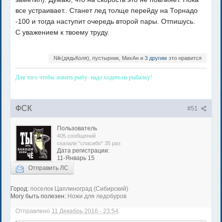
все устраивает.. Станет лед толще перейду на Торнадо
-100 и тогда наступит очередь второй пары. Отпишусь.
С уважением к твоему труду.
Nik(дядьКоля), пустырник, МихАн и
3 другим
это нравится
Для того чтобы ловить рыбу- надо ходить на рыбалку!
ФСК
#51
Пользователь
405 сообщений
сказали "спасибо" 35 раз
Дата регистрации:
11-Январь 15
Отправить ЛС
Город:
поселок Цаплиноград (Сибирский)
Могу быть полезен:
Ножи для ледобуров
Отправлено
11 Декабрь 2016 - 23:54