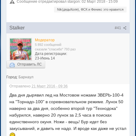
Сообщение отредактировал stargon: 02 Март 2018 - 15:09
Nik(дядьКоля), ФСК и Феникс это нравится
Stalker
#41
Модератор
5 892 сообщений
сказали "спасибо" 793 раз
Дата регистрации:
23-Июнь 14
Отправить ЛС
Город:
Барнаул
Отправлено
21 Март 2016 - 09:36
Два дня дырявил лед на Мостовом ножами ЗВЕРЬ-100-4
на "Торнадо-100" в соревновательном режиме. Лунок 50
наверно за два дня, особенно второй тур "Технодока"
набурился, наверно 20 лунок за 2,5 часа в поисках
единственного окуня. Ножи - вещь! Бур идет без
закусываний, и давить не надо. И вроде как даже не устал