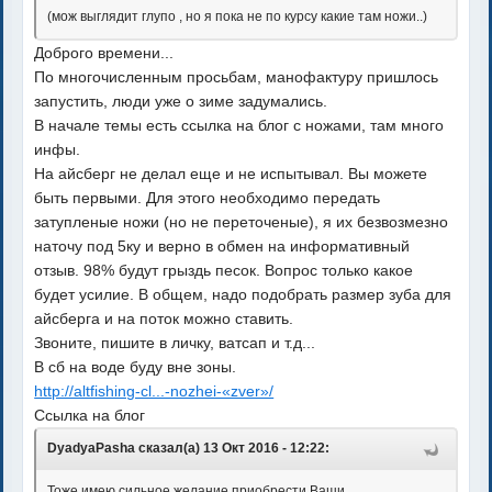
(мож выглядит глупо , но я пока не по курсу какие там ножи..)
Доброго времени...
По многочисленным просьбам, манофактуру пришлось
запустить, люди уже о зиме задумались.
В начале темы есть ссылка на блог с ножами, там много
инфы.
На айсберг не делал еще и не испытывал. Вы можете
быть первыми. Для этого необходимо передать
затупленые ножи (но не переточеные), я их безвозмезно
наточу под 5ку и верно в обмен на информативный
отзыв. 98% будут грыздь песок. Вопрос только какое
будет усилие. В общем, надо подобрать размер зуба для
айсберга и на поток можно ставить.
Звоните, пишите в личку, ватсап и т.д...
В сб на воде буду вне зоны.
http://altfishing-cl...-nozhei-«zver»/
Ссылка на блог
DyadyaPasha сказал(а) 13 Окт 2016 - 12:22:
Тоже имею сильное желание приобрести Ваши