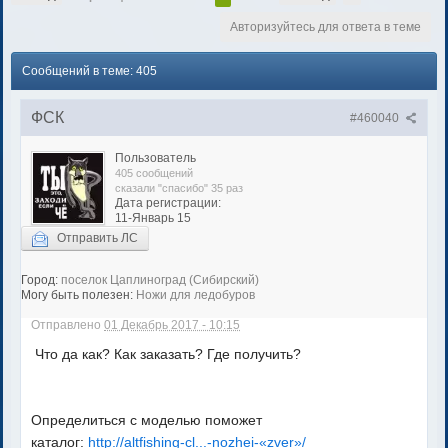
Авторизуйтесь для ответа в теме
Сообщений в теме: 405
ФСК
#460040
Пользователь
405 сообщений
сказали "спасибо" 35 раз
Дата регистрации:
11-Январь 15
Отправить ЛС
Город:
поселок Цаплиноград (Сибирский)
Могу быть полезен:
Ножи для ледобуров
Отправлено
01 Декабрь 2017 - 10:15
Что да как? Как заказать? Где получить?
Определиться с моделью поможет
каталог:
http://altfishing-cl...-nozhei-«zver»/