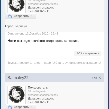
18 сообщений
сказали "спасибо" 0 раз
Дата регистрации:
17-Сентябрь 15
Отправить ЛС
Город:
Барнаул
Отправлено
13 Декабрь 2016 - 19:48
Ножи выглядят зачётно надо взять затестить
ФСК это нравится
Трусы… поверх штанов… надень! Стань суперменом хоть на день!
Barmaley22
#55
Пользователь
18 сообщений
сказали "спасибо" 0 раз
Дата регистрации:
17-Сентябрь 15
Отправить ЛС