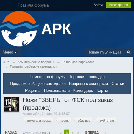
Правила форума
Войти
Регистрация
АРК
Меню
Новые публикации
АРК
→
Коммерческие вопросы
→
Рыбацкая барахолка
→
Продаём рыбацкие самоделки
Помощь по форуму
Торговая площадка
Продаем рыбацкие самоделки
Вопросы к экспертам
Статьи
Рецепты
Пользователи
Календарь
Карты
Ножи "ЗВЕРЬ" от ФСК под заказ
(продажа)
Автор
ФСК
,
24 фев 2016 15:07
ножи для песка
песок
збастые
зубчатые
НАЗАД
ВПЕРЕД
»
Страница 3 из 21
1
2
3
4
5