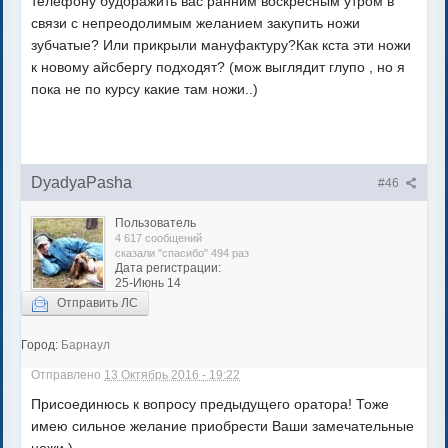
телефону будоражить вас ранним воскресным утром в
связи с непреодолимым желанием закупить ножи
зубчатые? Или прикрыли мануфактуру?Как кста эти ножи
к новому айсбергу подходят? (мож выглядит глупо , но я
пока не по курсу какие там ножи..)
DyadyaPasha
#46
Пользователь
4 617 сообщений
сказали "спасибо" 494 раз
Дата регистрации:
25-Июнь 14
Отправить ЛС
Город:
Барнаул
Отправлено
13 Октябрь 2016 - 19:22
Присоединюсь к вопросу предыдущего оратора! Тоже
имею сильное желание приобрести Ваши замечательные