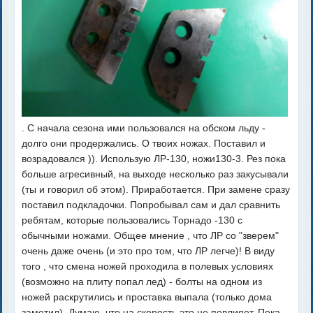
. С начала сезона ими пользовался на обском льду -
долго они продержались. О твоих ножах. Поставил и
возрадовался )). Использую ЛР-130, ножи130-3. Рез пока
больше агресивный, на выходе несколько раз закусывали
(ты и говорил об этом). Приработается. При замене сразу
поставил подкладочки. Попробывал сам и дал сравнить
ребятам, которые пользовались Торнадо -130 с
обычными ножами. Общее мнение , что ЛР со "зверем"
очень даже очень (и это про том, что ЛР легче)! В виду
того , что смена ножей проходила в полевых условиях
(возможно на плиту попал лед) - болты на одном из
ножей раскрутились и проставка выпала (только дома
заметил). Думаю, что на скорость это не повлияет. Пока