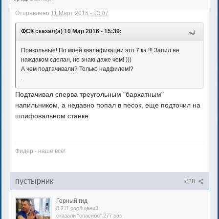
Отправлено
11 Март 2016 - 13:07
ФСК сказал(а) 10 Мар 2016 - 15:39:
Прикольные! По моей квалификации это 7 ка !!! Запил не
наждаком сделан, не знаю даже чем! )))
А чем подтачивали? Только надфилем!?
.
Подтачивал сперва треугольным "бархатным"
напильником, а недавно попал в песок, еще подточил на
шлифовальном станке.
Фидер - наше всё!
пустырник
#28
Горный гид
8 211 сообщений
сказали "спасибо" 277 раз