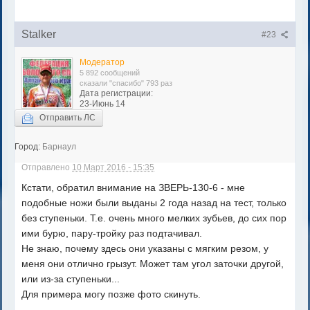
Stalker
#23
Модератор
5 892 сообщений
сказали "спасибо" 793 раз
Дата регистрации:
23-Июнь 14
Отправить ЛС
Город:
Барнаул
Отправлено
10 Март 2016 - 15:35
Кстати, обратил внимание на ЗВЕРЬ-130-6 - мне
подобные ножи были выданы 2 года назад на тест, только
без ступеньки. Т.е. очень много мелких зубьев, до сих пор
ими бурю, пару-тройку раз подтачивал.
Не знаю, почему здесь они указаны с мягким резом, у
меня они отлично грызут. Может там угол заточки другой,
или из-за ступеньки...
Для примера могу позже фото скинуть.