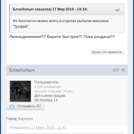
БлэкХолыч сказал(а) 17 Мар 2016 - 14:34:
Их бесплатно можно взять в отделах рыбалки магазина
"Трофей".
Люююдиииииии!!!! Берите быстрее!!! Пока раздача!!!!
Vovan это нравится
БлэкХолыч
#37
Пользователь
8 005 сообщений
сказали "спасибо" 76 раз
Дата регистрации:
09-Ноябрь 14
Отправить ЛС
Город:
Барнаул
Отправлено
17 Март 2016 - 21:41