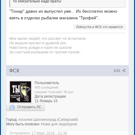
то обязательно надо брать!
"Тонар" давно их выпустил уже... Их бесплатно можно
взять в отделах рыбалки магазина "Трофей".
Zlobnyi Ka и ФСК это нравится
Мне жалко людей, что рассвет не встречали,
Не ведали прелести дымной ухи,
Навстречу дождю и пурге не шагали
За счастьем рыбацким по тропам глухим...
ФСК
#36
Пользователь
405 сообщений
сказали "спасибо" 35 раз
Дата регистрации:
11-Январь 15
Отправить ЛС
Город:
поселок Цаплиноград (Сибирский)
Могу быть полезен:
Ножи для ледобуров
Отправлено
17 Март 2016 - 21:36