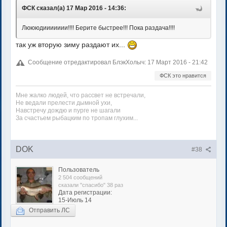
ФСК сказал(а) 17 Мар 2016 - 14:36:
Люююдиииииии!!!! Берите быстрее!!! Пока раздача!!!!
так уж вторую зиму раздают их...
Сообщение отредактировал БлэкХолыч: 17 Март 2016 - 21:42
ФСК это нравится
Мне жалко людей, что рассвет не встречали,
Не ведали прелести дымной ухи,
Навстречу дождю и пурге не шагали
За счастьем рыбацким по тропам глухим...
DOK
#38
Пользователь
2 504 сообщений
сказали "спасибо" 38 раз
Дата регистрации:
15-Июль 14
Отправить ЛС