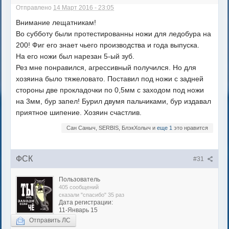
Отправлено
14 Март 2016 - 23:05
Внимание лещатникам!
Во субботу были протестированны ножи для ледобура на
200! Фиг его знает чьего производства и года выпуска.
На его ножи был нарезан 5-ый зуб.
Рез мне понравился, агрессивный получился. Но для
хозяина было тяжеловато. Поставил под ножи с задней
стороны две прокладочки по 0,5мм с заходом под ножи
на 3мм, бур запел! Бурил двумя пальчиками, бур издавал
приятное шипение. Хозяин счастлив.
Сан Саныч, SERBIS, БлэкХолыч и
еще 1
это нравится
ФСК
#31
Пользователь
405 сообщений
сказали "спасибо" 35 раз
Дата регистрации:
11-Январь 15
Отправить ЛС