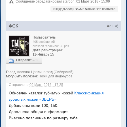
Сообщение отредактировал stargon: 02 Март 2018 - 15:09
Nik(дядьКоля), ФСК и Феникс это нравится
ФСК
#21
Пользователь
405 сообщений
сказали "спасибо" 35 раз
Дата регистрации:
11-Январь 15
Отправить ЛС
Город:
поселок Цаплиноград (Сибирский)
Могу быть полезен:
Ножи для ледобуров
Отправлено
09 Март 2016 - 17:25
Обновлен каталог зубчатых ножей
Классификация
зубастых ножей «ЗВЕРЬ».
Добавлены ножи 100, 150.
Дополнена общая информация.
Внесено пояснение по размеру зуба.