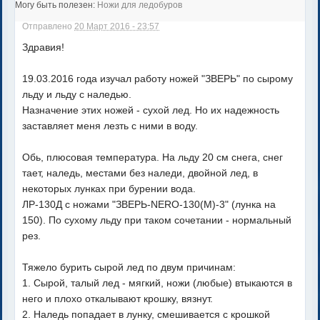
Могу быть полезен:
Ножи для ледобуров
Отправлено
20 Март 2016 - 23:57
Здравия!
19.03.2016 года изучал работу ножей "ЗВЕРЬ" по сырому
льду и льду с наледью.
Назначение этих ножей - сухой лед. Но их надежность
заставляет меня лезть с ними в воду.
Обь, плюсовая температура. На льду 20 см снега, снег
тает, наледь, местами без наледи, двойной лед, в
некоторых лунках при бурении вода.
ЛР-130Д с ножами "ЗВЕРЬ-NERO-130(М)-3" (лунка на
150). По сухому льду при таком сочетании - нормальный
рез.
Тяжело бурить сырой лед по двум причинам:
1. Сырой, талый лед - мягкий, ножи (любые) втыкаются в
него и плохо откалывают крошку, вязнут.
2. Наледь попадает в лунку, смешивается с крошкой