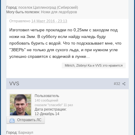
Город:
поселок Цаплиноград (Сибирский)
Могу быть полезен:
Ножи для ледобуров
Отправлено
14 Март 2016 - 23:13
Изготовил четыре прокладки по 0,25мм с заходом под
ножи на 3мм. В субботу если найду наледь буду
пробовать бурить с водой. Что то подсказывает мне, что
"ЗВЕРЬ" не только для сухого льда, и при нужном угле
успешно справятся с водичкой в лунке...
Mitrich, Zlobnyi Ka и VVS это нравится
VVS
#32
Пользователь
140 сообщений
сказали "спасибо" 11 раз
Дата регистрации:
12-Декабрь 14
Отправить ЛС
Город:
Барнаул