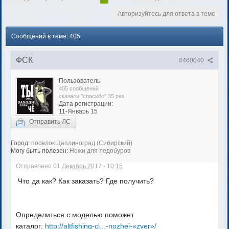
Авторизуйтесь для ответа в теме
Сообщений в теме: 405
ФСК
#460040
Пользователь
405 сообщений
сказали "спасибо" 35 раз
Дата регистрации:
11-Январь 15
Отправить ЛС
Город:
поселок Цаплиноград (Сибирский)
Могу быть полезен:
Ножи для ледобуров
Отправлено
01 Декабрь 2017 - 10:15
Что да как? Как заказать? Где получить?
Определиться с моделью поможет
каталог:
http://altfishing-cl...-nozhei-«zver»/