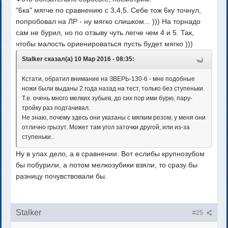
"6ка" мягче по сравнению с 3,4,5. Себе тож 6ку точнул,
попробовал на ЛР - ну мягко слишком... ))) На торнадо
сам не бурил, но по отзыву чуть легче чем 4 и 5. Так,
чтобы малость ориенироваться пусть будет мягко )))
Stalker сказал(а) 10 Мар 2016 - 08:35:
Кстати, обратил внимание на ЗВЕРЬ-130-6 - мне подобные
ножи были выданы 2 года назад на тест, только без ступеньки.
Т.е. очень много мелких зубьев, до сих пор ими бурю, пару-
тройку раз подтачивал.
Не знаю, почему здесь они указаны с мягким резом, у меня они
отлично грызут. Может там угол заточки другой, или из-за
ступеньки..
Ну в улах дело, а в сравнении. Вот еслибы крупнозубом
бы побурили, а потом мелкозубики взяли, то сразу бы
разницу почувствовали бы.
Stalker
#25