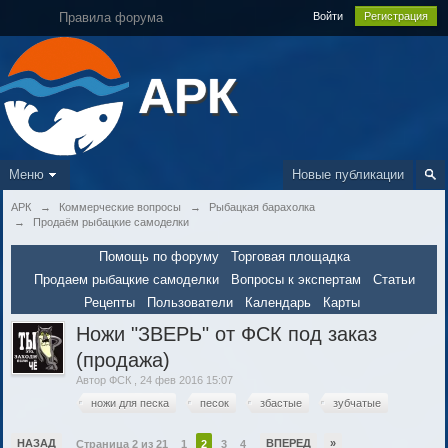
Правила форума
Войти
Регистрация
АРК
Меню
Новые публикации
АРК
→
Коммерческие вопросы
→
Рыбацкая барахолка
→
Продаём рыбацкие самоделки
Помощь по форуму
Торговая площадка
Продаем рыбацкие самоделки
Вопросы к экспертам
Статьи
Рецепты
Пользователи
Календарь
Карты
Ножи "ЗВЕРЬ" от ФСК под заказ
(продажа)
Автор
ФСК
,
24 фев 2016 15:07
ножи для песка
песок
збастые
зубчатые
НАЗАД
ВПЕРЕД
»
Страница 2 из 21
1
2
3
4