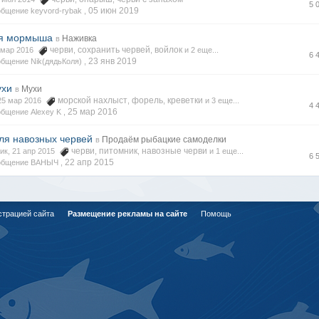
5 
05 июн 2019
бщение keyvord-rybak ,
ля мормыша
Наживка
в
черви
сохранить червей
войлок
8 мар 2016
,
,
и 2 еще...
6 
23 янв 2019
бщение Nik(дядьКоля) ,
ухи
Мухи
в
морской нахлыст
форель
креветки
 25 мар 2016
,
,
и 3 еще...
4 
25 мар 2016
бщение Alexey K ,
ля навозных червей
Продаём рыбацкие самоделки
в
черви
питомник
навозные черви
ик, 21 апр 2015
,
,
и 1 еще...
6 
22 апр 2015
общение ВАНЫЧ ,
страцией сайта
Размещение рекламы на сайте
Помощь