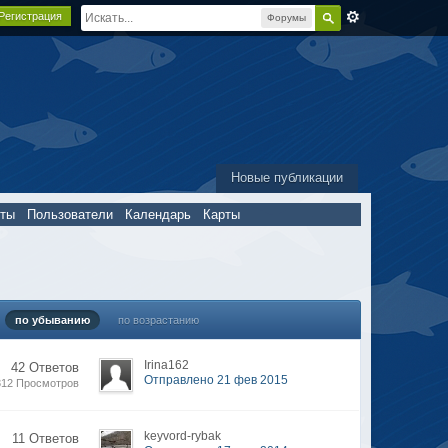
Регистрация
Форумы
Новые публикации
пты
Пользователи
Календарь
Карты
по убыванию
по возрастанию
Irina162
42 Ответов
Отправлено 21 фев 2015
312 Просмотров
keyvord-rybak
11 Ответов