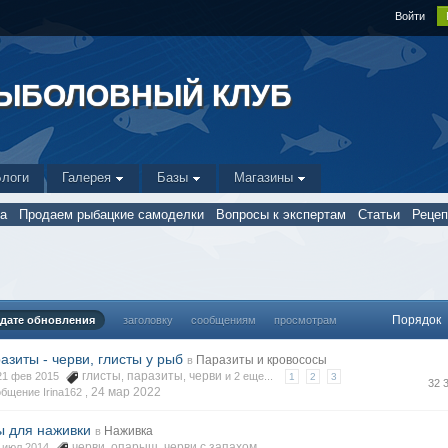
Войти
РЫБОЛОВНЫЙ КЛУБ
Блоги
Галерея
Базы
Магазины
а
Продаем рыбацкие самоделки
Вопросы к экспертам
Статьи
Реце
Порядок
дате обновления
заголовку
сообщениям
просмотрам
азиты - черви, глисты у рыб
Паразиты и кровососы
в
глисты
паразиты
черви
 21 фев 2015
,
,
и 2 еще...
1
2
3
32 
24 мар 2022
бщение Irina162 ,
ы для наживки
Наживка
в
черви
опарыш
черви с запахом
7 июл 2014
,
,