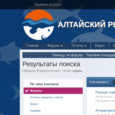
Правила форума
АЛТАЙСКИЙ 
Главная
Форумы
Отчеты
Видео
Помощь по форуму
Торговая площадк
Результаты поиска
Найдено
5
результатов с тегом
черви
Сортировать
По типу контента
Форумы
Разные пар
Автор samec,
Отчеты, рецепты, статьи
Последнее соо
Блоги
Аттрактант
Галерея
Автор DOK, 1