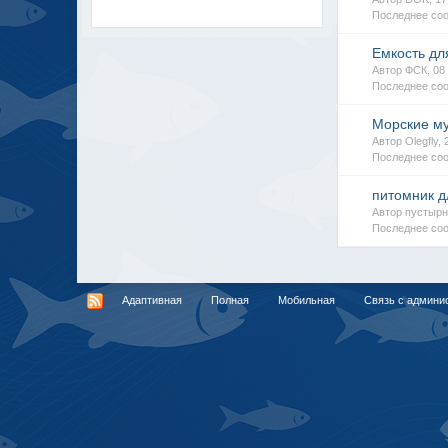
Последнее соо
Емкость д
Автор ФСК, 0
Последнее соо
Морские м
Автор Olegfly,
Последнее соо
питомник д
Автор пустырн
Последнее со
Адаптивная
Полная
Мобильная
Связь с админи