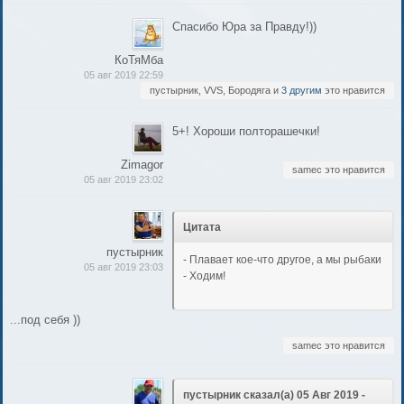
Спасибо Юра за Правду!))
КоТяМба
05 авг 2019 22:59
пустырник, VVS, Бородяга и
3 другим
это нравится
5+! Хороши полторашечки!
Zimagor
samec это нравится
05 авг 2019 23:02
Цитата
пустырник
- Плавает кое-что другое, а мы рыбаки
05 авг 2019 23:03
- Ходим!
...под себя ))
samec это нравится
пустырник сказал(а) 05 Авг 2019 -