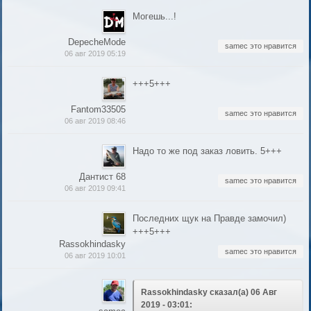
Могешь...!
DepecheMode
samec это нравится
06 авг 2019 05:19
+++5+++
Fantom33505
samec это нравится
06 авг 2019 08:46
Надо то же под заказ ловить. 5+++
Дантист 68
samec это нравится
06 авг 2019 09:41
Последних щук на Правде замочил)
+++5+++
Rassokhindasky
samec это нравится
06 авг 2019 10:01
Rassokhindasky сказал(а) 06 Авг
2019 - 03:01: