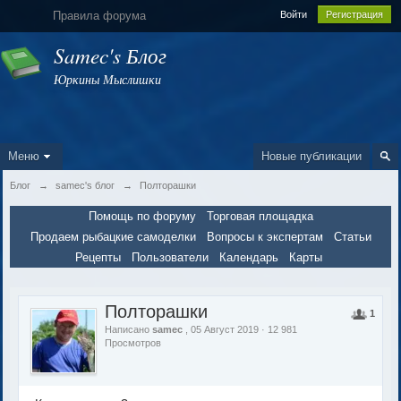
Правила форума
Войти
Регистрация
Samec's Блог
Юркины Мыслишки
Меню
Новые публикации
Блог
→
samec's блог
→
Полторашки
Помощь по форуму
Торговая площадка
Продаем рыбацкие самоделки
Вопросы к экспертам
Статьи
Рецепты
Пользователи
Календарь
Карты
Полторашки
1
Написано
samec
, 05 Август 2019 · 12 981
Просмотров