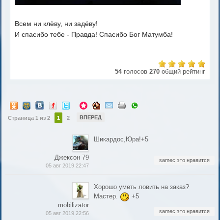
Всем ни клёву, ни задёву!
И спасибо тебе - Правда! Спасибо Бог Матумба!
54
голосов
270
общий рейтинг
ВПЕРЕД
Страница 1 из 2
1
2
Шикардос,Юра!+5
Джексон 79
samec это нравится
05 авг 2019 22:47
Хорошо уметь ловить на заказ?
Мастер.
+5
mobilizator
samec это нравится
05 авг 2019 22:56