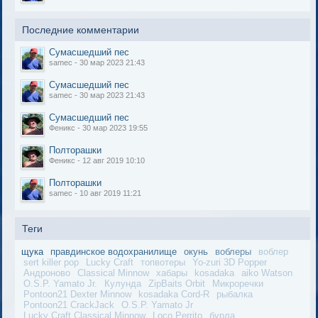
Последние комментарии
Cумасшедший пес
samec - 30 мар 2023 21:43
Cумасшедший пес
samec - 30 мар 2023 21:43
Cумасшедший пес
Феникс - 30 мар 2023 19:55
Полторашки
Феникс - 12 авг 2019 10:10
Полторашки
samec - 10 авг 2019 11:21
Теги
щука
правдинское водохранилище
окунь
воблеры
воблер
sert killer pop
Lucky Craft
топвотеры
Yo-zuri 3D Popper
Андроново
Classical Minnow
хабары
kosadaka
aiko Watson
O.S.P. Yamato Jr.
Кулунда
ZipBaits Orbit
Микроречки
Pontoon21 Dexter Minnow
kosadaka Cord-R
рыбалка
Pontoon21 CrackJack
O.S.P. Yamato Jr
Lucky Craft Classical Minnow
Loco Perrito
бурла