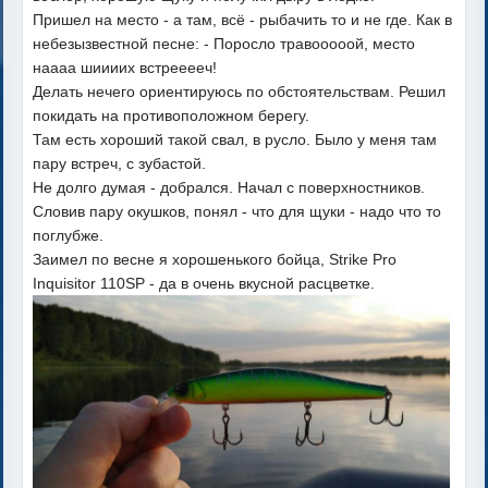
Пришел на место - а там, всё - рыбачить то и не где. Как в
небезызвестной песне: - Поросло травооооой, место
наааа шиииих встрееееч!
Делать нечего ориентируюсь по обстоятельствам. Решил
покидать на противоположном берегу.
Там есть хороший такой свал, в русло. Было у меня там
пару встреч, с зубастой.
Не долго думая - добрался. Начал с поверхностников.
Словив пару окушков, понял - что для щуки - надо что то
поглубже.
Заимел по весне я хорошенького бойца, Strike Pro
Inquisitor 110SP - да в очень вкусной расцветке.