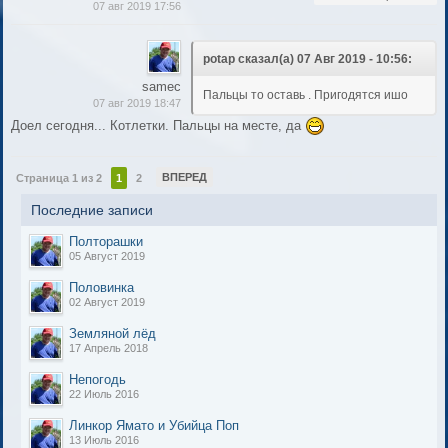
07 авг 2019 17:56
potap сказал(а) 07 Авг 2019 - 10:56:
samec
Пальцы то оставь . Пригодятся ишо
07 авг 2019 18:47
Доел сегодня... Котлетки. Пальцы на месте, да
ВПЕРЕД
Страница 1 из 2
1
2
Последние записи
Полторашки
05 Август 2019
Половинка
02 Август 2019
Земляной лёд
17 Апрель 2018
Непогодь
22 Июль 2016
Линкор Ямато и Убийца Поп
13 Июль 2016