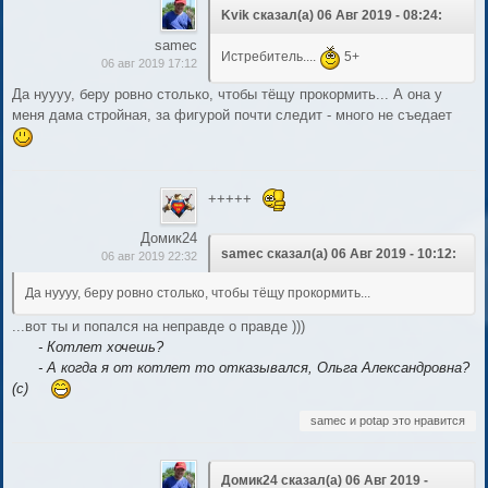
Kvik сказал(а) 06 Авг 2019 - 08:24:
samec
Истребитель....
5+
06 авг 2019 17:12
Да нуууу, беру ровно столько, чтобы тёщу прокормить... А она у
меня дама стройная, за фигурой почти следит - много не съедает
+++++
Домик24
samec сказал(а) 06 Авг 2019 - 10:12:
06 авг 2019 22:32
Да нуууу, беру ровно столько, чтобы тёщу прокормить...
...вот ты и попался на неправде о правде )))
- Котлет хочешь?
- А когда я от котлет то отказывался, Ольга Александровна?
(с)
samec и potap это нравится
Домик24 сказал(а) 06 Авг 2019 -