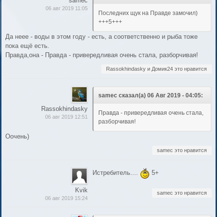
samec
06 авг 2019 11:05
Последних щук на Правде замочил)
+++5+++
Да неее - воды в этом году - есть, а соответственно и рыба тоже
пока ещё есть.
Правда,она - Правда - привередливая очень стала, разборчивая!
Rassokhindasky и Домик24 это нравится
samec сказал(а) 06 Авг 2019 - 04:05:
Rassokhindasky
Правда - привередливая очень стала,
06 авг 2019 12:51
разборчивая!
Оочень)
samec это нравится
Истребитель....
5+
Kvik
samec это нравится
06 авг 2019 15:24