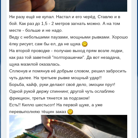
Ни разу ещё не купал. Настал и его черёд. Ставлю и в
бой. Как раз до 1,5 - 2 метров загнать можно. А на том
месте - больше и не надо.
Веду с небольшими паузами, мощными рывками. Хорошо
ёлку рисует, сам бы ел, да не щука
На второй проводке - получаю выход прям возле лодки,
как раз той заветной "полторашечки". Да вот незадача,
щука мазилой оказалась.
Сплюнув и помянув её добрым словом, решил забросить
чуть далее. На третьем рывке мощный удар!!
Борьба, кайф, руки делают своё дело, эмоции прут!
Одной рукой держу спиннинг, другой чуть ослабляю
фрикцион, третья тянется за подсаком!
Есть!! Килло шестьсот! На первой щуке, а уже
перевыполняю тёщин заказ