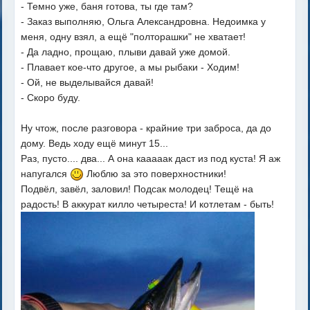
- Темно уже, баня готова, ты где там?
- Заказ выполняю, Ольга Александровна. Недоимка у
меня, одну взял, а ещё "полторашки" не хватает!
- Да ладно, прощаю, плыви давай уже домой.
- Плавает кое-что другое, а мы рыбаки - Ходим!
- Ой, не выделывайся давай!
- Скоро буду.
Ну чтож, после разговора - крайние три заброса, да до
дому. Ведь ходу ещё минут 15...
Раз, пусто.... два... А она кааааак даст из под куста! Я аж
напугался
Люблю за это поверхностники!
Подвёл, завёл, заловил! Подсак молодец! Тещё на
радость! В аккурат килло четыреста! И котлетам - быть!