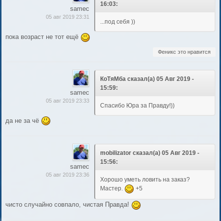
16:03:
samec
05 авг 2019 23:31
...под себя ))
пока возраст не тот ещё
Феникс это нравится
КоТяМба сказал(а) 05 Авг 2019 -
15:59:
samec
05 авг 2019 23:33
Спасибо Юра за Правду!))
да не за чё
mobilizator сказал(а) 05 Авг 2019 -
15:56:
samec
05 авг 2019 23:36
Хорошо уметь ловить на заказ?
Мастер.
+5
чисто случайно совпало, чистая Правда!