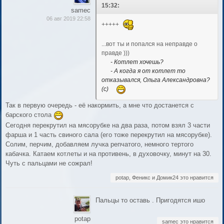
15:32:
samec
06 авг 2019 22:58
+++++
...вот ты и попался на неправде о
правде )))
- Котлет хочешь?
- А когда я от котлет то
отказывался, Ольга Александровна?
(с)
Так в первую очередь - её накормить, а мне что достанется с
барского стола
Сегодня перекрутил на мясорубке на два раза, потом взял 3 части
фарша и 1 часть свиного сала (его тоже перекрутил на мясорубке).
Солим, перчим, добавляем лучка репчатого, немного тертого
кабачка. Катаем котлеты и на противень, в духовочку, минут на 30.
Чуть с пальцами не сожрал!
potap, Феникс и Домик24 это нравится
Пальцы то оставь . Пригодятся ишо
potap
samec это нравится