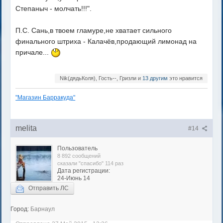
Степаныч - молчать!!!".
П.С. Сань,в твоем гламуре,не хватает сильного
финального штриха - Калачёв,продающий лимонад на
причале...
Nik(дядьКоля), Гость--, Гризли и
13 другим
это нравится
"Магазин Барракуда"
melita
#14
Пользователь
8 892 сообщений
сказали "спасибо" 114 раз
Дата регистрации:
24-Июнь 14
Отправить ЛС
Город:
Барнаул