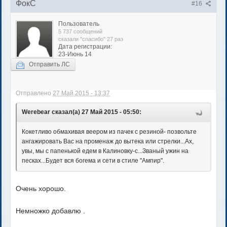
ФокС
#16
Пользователь
5 737 сообщений
сказали "спасибо" 27 раз
Дата регистрации:
23-Июнь 14
Отправить ЛС
Отправлено
27 Май 2015 - 13:37
Werebear сказал(а) 27 Май 2015 - 05:50:
Кокетливо обмахивая веером из пачек с резиной- позвольте
ангажировать Вас на променаж до вытека или стрелки...Ах,
увы, мы с папенькой едем в Калиновку-с...Званый ужин на
песках...Будет вся богема и сети в стиле "Ампир".
Очень хорошо.
Немножко добавлю .