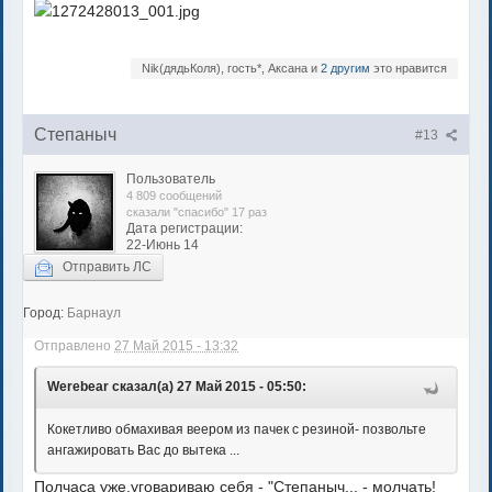
Nik(дядьКоля), гость*, Аксана и
2 другим
это нравится
Степаныч
#13
Пользователь
4 809 сообщений
сказали "спасибо" 17 раз
Дата регистрации:
22-Июнь 14
Отправить ЛС
Город:
Барнаул
Отправлено
27 Май 2015 - 13:32
Werebear сказал(а) 27 Май 2015 - 05:50:
Кокетливо обмахивая веером из пачек с резиной- позвольте
ангажировать Вас до вытека ...
Полчаса уже,уговариваю себя - "Степаныч... - молчать!