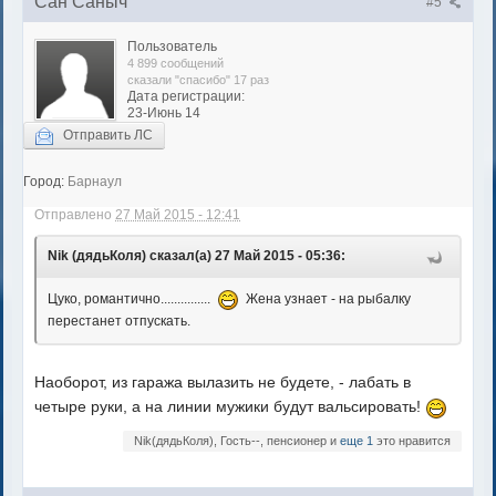
Сан Саныч
#5
Пользователь
4 899 сообщений
сказали "спасибо" 17 раз
Дата регистрации:
23-Июнь 14
Отправить ЛС
Город:
Барнаул
Отправлено
27 Май 2015 - 12:41
Nik (дядьКоля) сказал(а) 27 Май 2015 - 05:36:
Цуко, романтично...............
Жена узнает - на рыбалку
перестанет отпускать.
Наоборот, из гаража вылазить не будете, - лабать в
четыре руки, а на линии мужики будут вальсировать!
Nik(дядьКоля), Гость--, пенсионер и
еще 1
это нравится