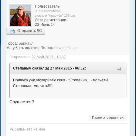
Пользователь
3 953 сообщений
сказали "спасибо" 138 раз
Дата регистрации:
23-Июнь 14
Отправить ЛС
Город:
Барнаул
Могу быть полезен:
Толком ничо не знаю
Отправлено
27 Май 2015 - 13:37
Степаныч сказал(а) 27 Май 2015 - 06:32:
Полчаса уже,уговариваю себя - "Степаныч... - молчать!
Степаныч - молчать!!!".
Слушается?
Пахом это нравится
Рыбалка- это не моë.