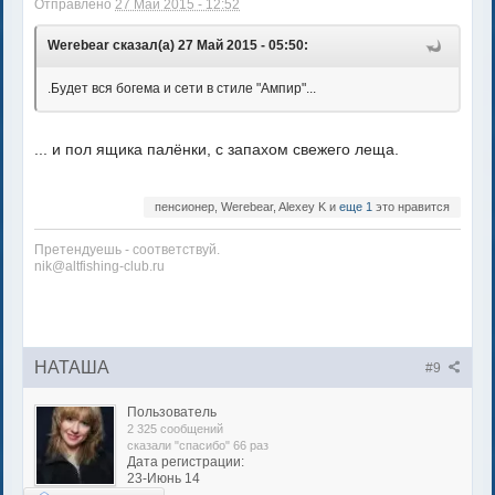
Отправлено
27 Май 2015 - 12:52
Werebear сказал(а) 27 Май 2015 - 05:50:
.Будет вся богема и сети в стиле "Ампир"...
... и пол ящика палёнки, с запахом свежего леща.
пенсионер, Werebear, Alexey K и
еще 1
это нравится
Претендуешь - соответствуй.
nik@altfishing-club.ru
НАТАША
#9
Пользователь
2 325 сообщений
сказали "спасибо" 66 раз
Дата регистрации:
23-Июнь 14