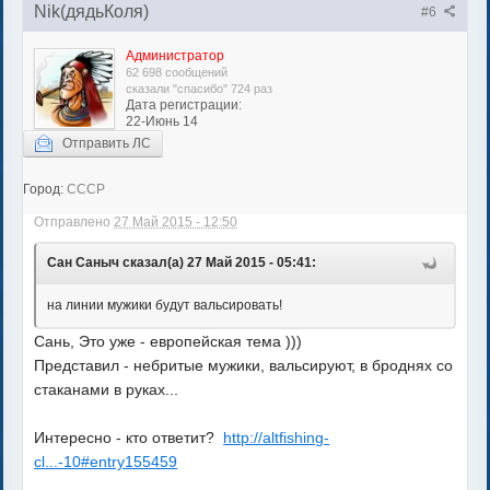
Nik(дядьКоля)
#6
Администратор
62 698 сообщений
сказали "спасибо" 724 раз
Дата регистрации:
22-Июнь 14
Отправить ЛС
Город:
СССР
Отправлено
27 Май 2015 - 12:50
Сан Саныч сказал(а) 27 Май 2015 - 05:41:
на линии мужики будут вальсировать!
Сань, Это уже - европейская тема )))
Представил - небритые мужики, вальсируют, в броднях со
стаканами в руках...
Интересно - кто ответит?
http://altfishing-
cl...-10#entry155459