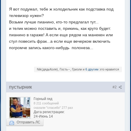
Я вот подумал, тебе ж холодильник как подставка под
телевизор нужен?
Возьми лучше пианино, кто-то предлагал тут...
и телик можно поставить и, прикинь, как круто будет:
пианино в гараже! А если еще рядом на манекен или
стул повесить фрак...а если еще вечерком включить
погромче запись какого-нибудь полонеза...
Nik(дядьКоля), Гость--, Гризли и
6 другим
это нравится
пустырник
#2
Горный гид
8 211 сообщений
сказали "спасибо" 277 раз
Дата регистрации:
24-Июнь 14
Отправить ЛС