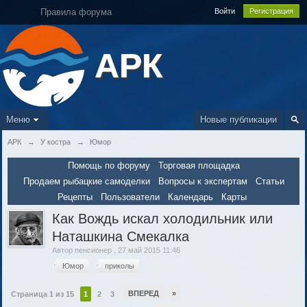
Правила форума
Войти
Регистрация
АРК
Меню
Новые публикации
АРК
→
У костра
→
Юмор
Помощь по форуму
Торговая площадка
Продаем рыбацкие самоделки
Вопросы к экспертам
Статьи
Рецепты
Пользователи
Календарь
Карты
Как Вождь искал холодильник или
Наташкина Смекалка
Автор
пенсионер
,
27 май 2015 11:46
Юмор
приколы
ВПЕРЕД
»
Страница 1 из 15
1
2
3