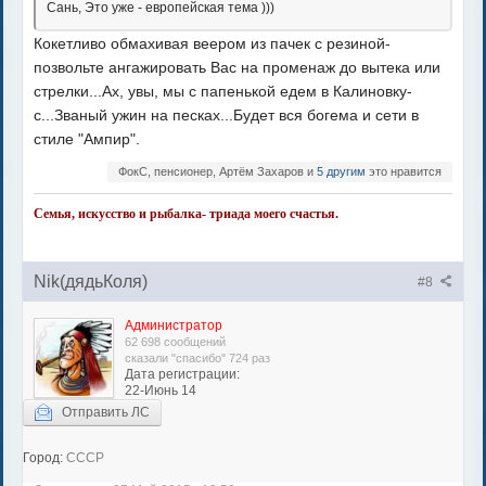
Сань, Это уже - европейская тема )))
Кокетливо обмахивая веером из пачек с резиной-
позвольте ангажировать Вас на променаж до вытека или
стрелки...Ах, увы, мы с папенькой едем в Калиновку-
с...Званый ужин на песках...Будет вся богема и сети в
стиле "Ампир".
ФокС, пенсионер, Артём Захаров и
5 другим
это нравится
Семья, искусство и рыбалка- триада моего счастья.
Nik(дядьКоля)
#8
Администратор
62 698 сообщений
сказали "спасибо" 724 раз
Дата регистрации:
22-Июнь 14
Отправить ЛС
Город:
СССР