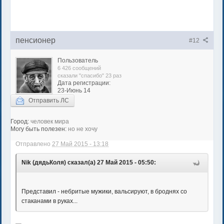
пенсионер
#12
Пользователь
6 426 сообщений
сказали "спасибо" 23 раз
Дата регистрации:
23-Июнь 14
Отправить ЛС
Город:
человек мира
Могу быть полезен:
но не хочу
Отправлено
27 Май 2015 - 13:18
Nik (дядьКоля) сказал(а) 27 Май 2015 - 05:50:
Представил - небритые мужики, вальсируют, в броднях со
стаканами в руках...