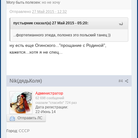
Могу быть полезен:
но не хочу
Отправлено
27 Май 2015 - 12:32
пустырник сказал(а) 27 Май 2015 - 05:20:
...фортепианного этюда, полонез это польский танец ))
ну есть еще Огинского..."прощание с Родиной",
кажется...хотя я не спец...
Nik(дядьКоля)
#4
Администратор
62 698 сообщений
сказали "спасибо" 724 раз
Дата регистрации:
22-Июнь 14
Отправить ЛС
Город:
СССР