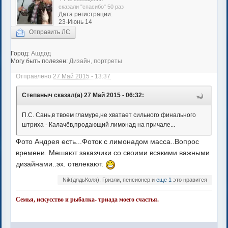
сказали "спасибо" 50 раз
Дата регистрации:
23-Июнь 14
Отправить ЛС
Город:
Ашдод
Могу быть полезен:
Дизайн, портреты
Отправлено
27 Май 2015 - 13:37
Степаныч сказал(а) 27 Май 2015 - 06:32:
П.С. Сань,в твоем гламуре,не хватает сильного финального
штриха - Калачёв,продающий лимонад на причале...
Фото Андрея есть...Фоток с лимонадом масса..Вопрос
времени. Мешают заказчики со своими всякими важными
дизайнами..эх. отвлекают.
Nik(дядьКоля), Гризли, пенсионер и
еще 1
это нравится
Семья, искусство и рыбалка- триада моего счастья.