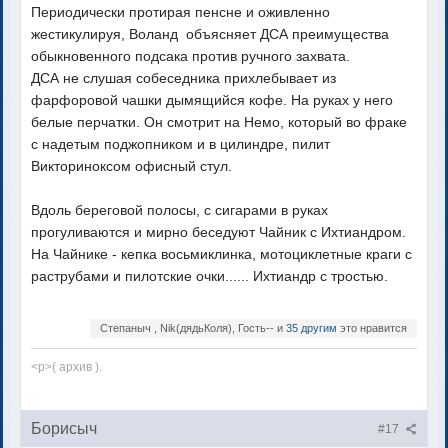
Периодически протирая пенсне и оживленно
жестикулируя, Воланд объясняет ДСА преимущества
обыкновенного подсака против ручного захвата.
ДСА не слушая собеседника прихлебывает из
фарфоровой чашки дымящийся кофе. На руках у него
белые перчатки. Он смотрит на Немо, который во фраке
с надетым поджопником и в цилиндре, пилит
Викториноксом офисный стул.
Вдоль береговой полосы, с сигарами в руках
прогуливаются и мирно беседуют Чайник с Ихтиандром.
На Чайнике - кепка восьмиклинка, мотоциклетные краги с
раструбами и пилотские очки...... Ихтиандр с тростью.
Степаныч , Nik(дядьКоля), Гость-- и
35 другим
это нравится
<p>( архив ).
Борисыч
#17