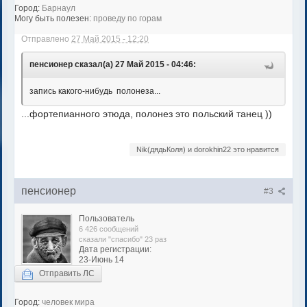
Город:
Барнаул
Могу быть полезен:
проведу по горам
Отправлено
27 Май 2015 - 12:20
пенсионер сказал(а) 27 Май 2015 - 04:46:
запись какого-нибудь полонеза...
...фортепианного этюда, полонез это польский танец ))
Nik(дядьКоля) и dorokhin22 это нравится
пенсионер
#3
Пользователь
6 426 сообщений
сказали "спасибо" 23 раз
Дата регистрации:
23-Июнь 14
Отправить ЛС
Город:
человек мира