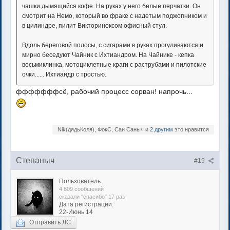
чашки дымящийся кофе. На руках у него белые перчатки. Он
смотрит на Немо, который во фраке с надетым поджопником и
в цилиндре, пилит Викториноксом офисный стул.
Вдоль береговой полосы, с сигарами в руках прогуливаются и
мирно беседуют Чайник с Ихтиандром. На Чайнике - кепка
восьмиклинка, мотоциклетные краги с раструбами и пилотские
очки...... Ихтиандр с тростью.
фффффффсё, рабочий процесс сорван! напрочь...
Nik(дядьКоля), ФокС, Сан Саныч и
2 другим
это нравится
Степаныч
#19
Пользователь
4 809 сообщений
сказали "спасибо" 17 раз
Дата регистрации:
22-Июнь 14
Отправить ЛС