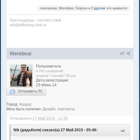
пенсионер, Werebear, Георгич и
3 другим
это нравится
Претендуешь - соответствуй.
nik@altfishing-club.ru
Werebear
#7
Пользователь
4 742 сообщений
сказали "спасибо" 50 раз
Дата регистрации:
23-Июнь 14
Отправить ЛС
Город:
Ашдод
Могу быть полезен:
Дизайн, портреты
Отправлено
27 Май 2015 - 12:50
Nik (дядьКоля) сказал(а) 27 Май 2015 - 05:46: