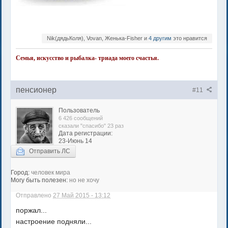
Nik(дядьКоля), Vovan, Женька-Fisher и
4 другим
это нравится
Семья, искусство и рыбалка- триада моего счастья.
пенсионер
#11
Пользователь
6 426 сообщений
сказали "спасибо" 23 раз
Дата регистрации:
23-Июнь 14
Отправить ЛС
Город:
человек мира
Могу быть полезен:
но не хочу
Отправлено
27 Май 2015 - 13:12
поржал...
настроение подняли...