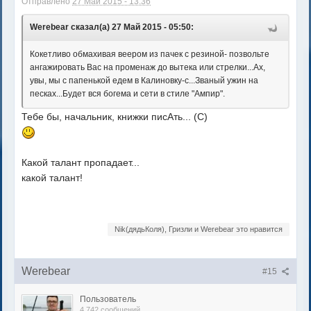
Отправлено
27 Май 2015 - 13:36
Werebear сказал(а) 27 Май 2015 - 05:50:
Кокетливо обмахивая веером из пачек с резиной- позвольте
ангажировать Вас на променаж до вытека или стрелки...Ах,
увы, мы с папенькой едем в Калиновку-с...Званый ужин на
песках...Будет вся богема и сети в стиле "Ампир".
Тебе бы, начальник, книжки писАть... (С)
Какой талант пропадает...
какой талант!
Nik(дядьКоля), Гризли и Werebear это нравится
Werebear
#15
Пользователь
4 742 сообщений