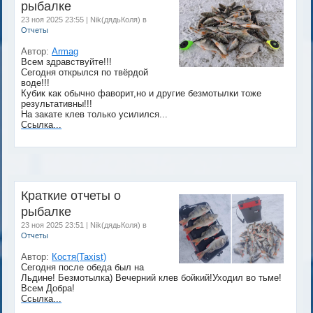
рыбалке
23 ноя 2025 23:55 | Nik(дядьКоля) в
Отчеты
Автор:
Armag
Всем здравствуйте!!!
Сегодня открылся по твёрдой
воде!!!
Кубик как обычно фаворит,но и другие безмотылки тоже
результативны!!!
На закате клев только усилился...
Ссылка...
Краткие отчеты о
рыбалке
23 ноя 2025 23:51 | Nik(дядьКоля) в
Отчеты
Автор:
Костя(Taxist)
Сегодня после обеда был на
Льдине! Безмотылка) Вечерний клев бойкий!Уходил во тьме!
Всем Добра!
Ссылка...