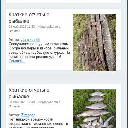
Краткие отчеты о
рыбалке
08 май 2025 12:53 | Nik(дядьКоля) в
Отчеты
Автор:
Дантист 68
Соскучился по щучьим поклевкам!
С утра воблеры в игноре, сильный
ветер сбивал зубастую с курса. На
силикон пошли редкие удары!
Ссылка...
Краткие отчеты о
рыбалке
08 май 2025 12:49 | Nik(дядьКоля) в
Отчеты
Автор:
Zimagor
Нет никакой возможности
оторваться от домашних хлопот и
съездить на полноценную