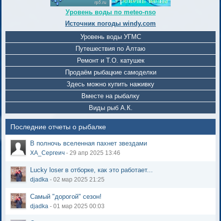
Уровень воды по meteo-nso
Источник погоды windy.com
Уровень воды УГМС
Путешествия по Алтаю
Ремонт и Т.О. катушек
Продаём рыбацкие самоделки
Здесь можно купить наживку
Вместе на рыбалку
Виды рыб А.К.
Последние отчеты о рыбалке
В полночь вселенная пахнет звездами
ХА_Сергеич
- 29 апр 2025 13:46
Lucky loser в отборке, как это работает...
djadka
- 02 мар 2025 21:25
Самый "дорогой" сезон!
djadka
- 01 мар 2025 00:03