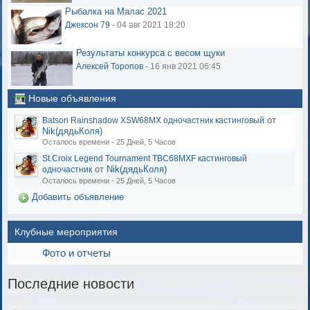
Рыбалка на Малас 2021
Джексон 79
- 04 авг 2021 18:20
Результаты конкурса с весом щуки
Алексей Торопов
- 16 янв 2021 06:45
Новые объявления
от
Batson Rainshadow XSW68MX одночастник кастинговый
Nik(дядьКоля)
Осталось времени - 25 Дней, 5 Часов
St.Croix Legend Tournament TBC68MXF кастинговый
от
Nik(дядьКоля)
одночастник
Осталось времени - 25 Дней, 5 Часов
Добавить объявление
Клубные мероприятия
Фото и отчеты
Последние новости