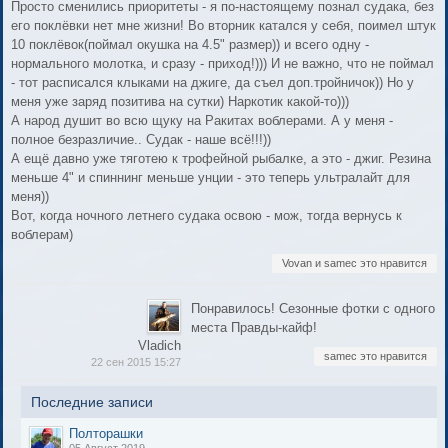
Просто сменились приоритеты - я по-настоящему познал судака, без
его поклёвки нет мне жизни! Во вторник катался у себя, поимел штук
10 поклёвок(поймал окушка на 4.5" размер)) и всего одну -
нормального молотка, и сразу - приход!))) И не важно, что не поймал
- тот расписался клыками на джиге, да съел доп.тройничок)) Но у
меня уже заряд позитива на сутки) Наркотик какой-то)))
А народ душит во всю щуку на Ракитах воблерами. А у меня -
полное безразличие.. Судак - наше всё!!!))
А ещё давно уже тяготею к трофейной рыбалке, а это - джиг. Резина
меньше 4" и спиннинг меньше унции - это теперь ультралайт для
меня))
Вот, когда ночного летнего судака освою - мож, тогда вернусь к
воблерам)
Vovan и samec это нравится
Понравилось! Сезонные фотки с одного
места Правды-кайф!
Vladich
samec это нравится
22 сен 2015 15:27
Последние записи
Полторашки
05 Август 2019