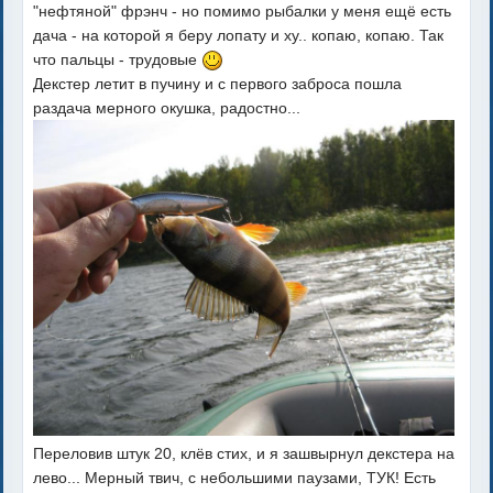
"нефтяной" фрэнч - но помимо рыбалки у меня ещё есть
дача - на которой я беру лопату и ху.. копаю, копаю. Так
что пальцы - трудовые
Декстер летит в пучину и с первого заброса пошла
раздача мерного окушка, радостно...
Переловив штук 20, клёв стих, и я зашвырнул декстера на
лево... Мерный твич, с небольшими паузами, ТУК! Есть