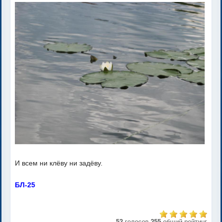
И всем ни клёву ни задёву.
БЛ-25
52
голосов
255
общий рейтинг