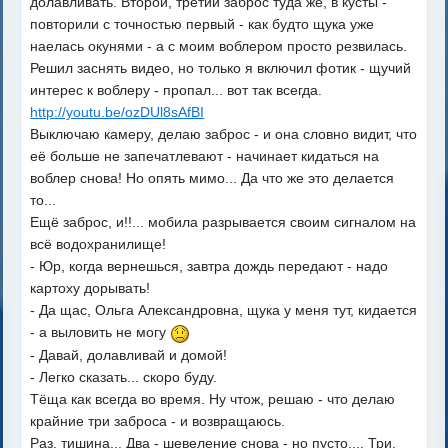
долавливать. Второй, третий заброс туда же, в кусты -
повторили с точностью первый - как будто щука уже
наелась окунями - а с моим воблером просто резвилась.
Решил заснять видео, но только я включил фотик - щучий
интерес к воблеру - пропал... вот так всегда.
http://youtu.be/ozDUl8sAfBI
Выключаю камеру, делаю заброс - и она словно видит, что
её больше не запечатлевают - начинает кидаться на
воблер снова! Но опять мимо... Да что же это делается
то...
Ещё заброс, и!!... мобила разрывается своим сигналом на
всё водохранилище!
- Юр, когда вернешься, завтра дождь передают - надо
картоху дорывать!
- Да щас, Ольга Александровна, щука у меня тут, кидается
- а выловить не могу
- Давай, долавливай и домой!
- Легко сказать... скоро буду.
Тёща как всегда во время. Ну чтож, решаю - что делаю
крайние три заброса - и возвращаюсь.
Раз, тишина... Два - шевеление снова - но пусто.... Три,