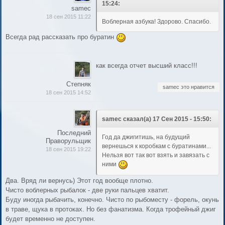
15:24:
samec
18 сен 2015 11:22
Воблерная азбука! Здорово. Спасибо.
Всегда рад рассказать про буратин
как всегда отчет высший класс!!!
Степняк
samec это нравится
18 сен 2015 14:52
samec сказал(а) 17 Сен 2015 - 15:50:
Последний
Год да джигитишь, на будущий
Праворульщик
вернешься к коробкам с буратинами...
18 сен 2015 19:22
Нельзя вот так вот взять и завязать с
ними
Два. Вряд ли вернусь) Этот год вообще плотно.
Чисто воблерных рыбалок - две руки пальцев хватит.
Буду иногда рыбачить, конечно. Чисто по рыбоместу - форель, окунь
в траве, щука в протоках. Но без фанатизма. Когда трофейный джиг
будет временно не доступен.