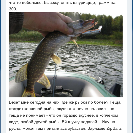
что-то побольше. Вывожу, опять шнурищще, грамм на
300.
Везёт мне сегодня на них, где же рыбки по более? Тёща
жаждет копченой рыбы, окуня я конечно наловил - но
тёща не понимает - что он гораздо вкуснее, в копченом
виде, любой другой рыбы. Ей щучку подавай... Иду на
русло, может там притаилась зубастая. Заряжаю ZipBaits