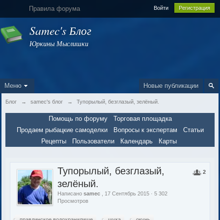
Правила форума
Войти
Регистрация
Samec's Блог
Юркины Мыслишки
Меню
Новые публикации
Блог
→
samec's блог
→
Тупорылый, безглазый, зелёный.
Помощь по форуму
Торговая площадка
Продаем рыбацкие самоделки
Вопросы к экспертам
Статьи
Рецепты
Пользователи
Календарь
Карты
Тупорылый, безглазый,
2
зелёный.
Написано
samec
, 17 Сентябрь 2015 · 5 302
Просмотров
правдинское водохранилище
щука
окунь