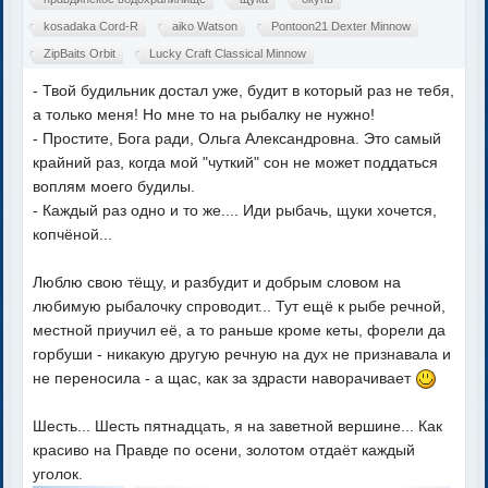
kosadaka Cord-R
aiko Watson
Pontoon21 Dexter Minnow
ZipBaits Orbit
Lucky Craft Classical Minnow
- Твой будильник достал уже, будит в который раз не тебя,
а только меня! Но мне то на рыбалку не нужно!
- Простите, Бога ради, Ольга Александровна. Это самый
крайний раз, когда мой "чуткий" сон не может поддаться
воплям моего будилы.
- Каждый раз одно и то же.... Иди рыбачь, щуки хочется,
копчёной...
Люблю свою тёщу, и разбудит и добрым словом на
любимую рыбалочку спроводит... Тут ещё к рыбе речной,
местной приучил её, а то раньше кроме кеты, форели да
горбуши - никакую другую речную на дух не признавала и
не переносила - а щас, как за здрасти наворачивает
Шесть... Шесть пятнадцать, я на заветной вершине... Как
красиво на Правде по осени, золотом отдаёт каждый
уголок.