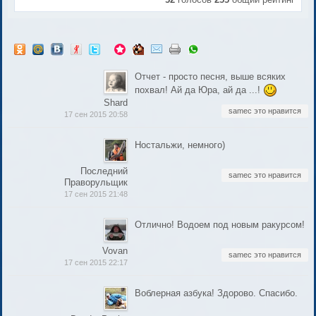
Отчет - просто песня, выше всяких
похвал! Ай да Юра, ай да ...!
Shard
samec это нравится
17 сен 2015 20:58
Ностальжи, немного)
Последний
samec это нравится
Праворульщик
17 сен 2015 21:48
Отлично! Водоем под новым ракурсом!
Vovan
samec это нравится
17 сен 2015 22:17
Воблерная азбука! Здорово. Спасибо.