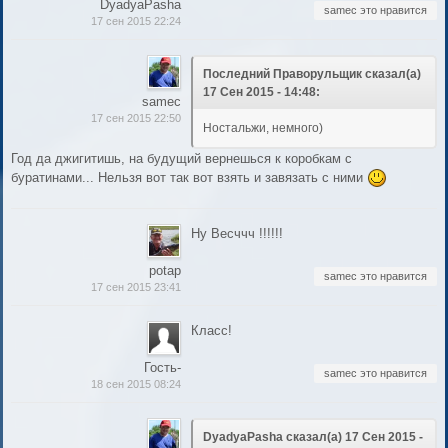
DyadyaPasha
samec это нравится
17 сен 2015 22:24
Последний Праворульщик сказал(а)
17 Сен 2015 - 14:48:
samec
17 сен 2015 22:50
Ностальжи, немного)
Год да джигитишь, на будущий вернешься к коробкам с
буратинами... Нельзя вот так вот взять и завязать с ними
Ну Весччч !!!!!!
potap
samec это нравится
17 сен 2015 23:41
Класс!
Гость-
samec это нравится
18 сен 2015 08:24
DyadyaPasha сказал(а) 17 Сен 2015 -