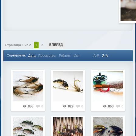
ВПЕРЕД
Страница 1 из 2
1
2
Сортировка:
Дата
Просмотры
Рейтинг
Имя
А-Я
Я-А
855
0
829
0
858
0