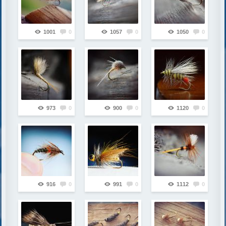
1001
0
1057
0
1050
0
973
0
900
0
1120
0
916
0
991
0
1112
0