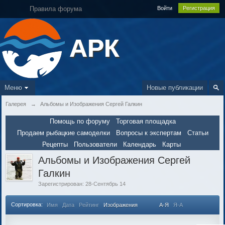
Правила форума
Войти
Регистрация
АРК
Меню
Новые публикации
Галерея
→
Альбомы и Изображения Сергей Галкин
Помощь по форуму
Торговая площадка
Продаем рыбацкие самоделки
Вопросы к экспертам
Статьи
Рецепты
Пользователи
Календарь
Карты
Альбомы и Изображения Сергей
Галкин
Зарегистрирован: 28-Сентябрь 14
Сортировка:
Имя
Дата
Рейтинг
Изображения
А-Я
Я-А