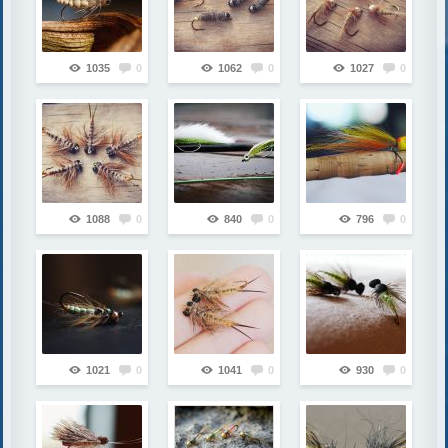
1035
0
1062
0
1027
0
1088
0
840
0
796
0
1021
0
1041
0
930
0