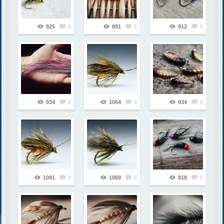
925
0
891
0
912
0
834
0
1064
0
934
0
1091
0
1069
0
818
0