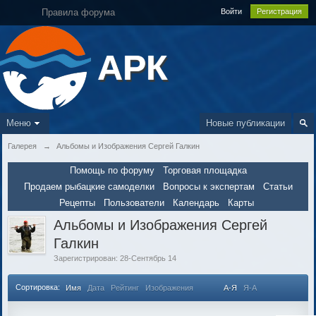
Правила форума
Войти
Регистрация
АРК
Меню
Новые публикации
Галерея
→
Альбомы и Изображения Сергей Галкин
Помощь по форуму
Торговая площадка
Продаем рыбацкие самоделки
Вопросы к экспертам
Статьи
Рецепты
Пользователи
Календарь
Карты
Альбомы и Изображения Сергей
Галкин
Зарегистрирован: 28-Сентябрь 14
Сортировка:
Имя
Дата
Рейтинг
Изображения
А-Я
Я-А