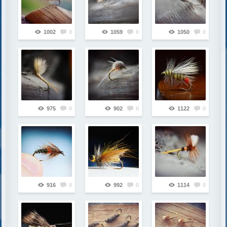
1002
0
1059
0
1050
0
975
0
902
0
1122
0
916
0
992
0
1114
0