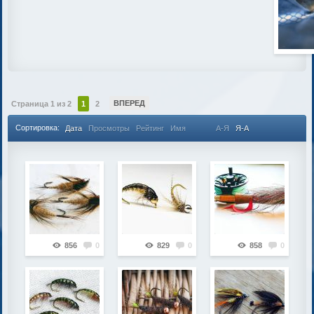
ВПЕРЕД
Страница 1 из 2
1
2
Сортировка:
Дата
Просмотры
Рейтинг
Имя
А-Я
Я-А
856
0
829
0
858
0