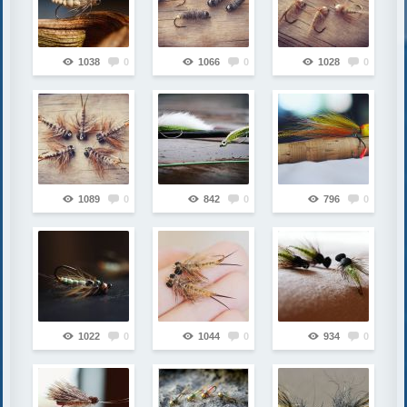
1038
0
1066
0
1028
0
1089
0
842
0
796
0
1022
0
1044
0
934
0