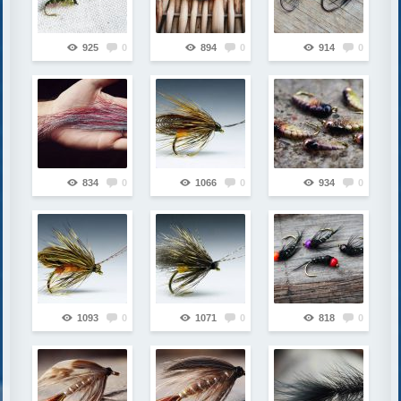
925
0
894
0
914
0
834
0
1066
0
934
0
1093
0
1071
0
818
0