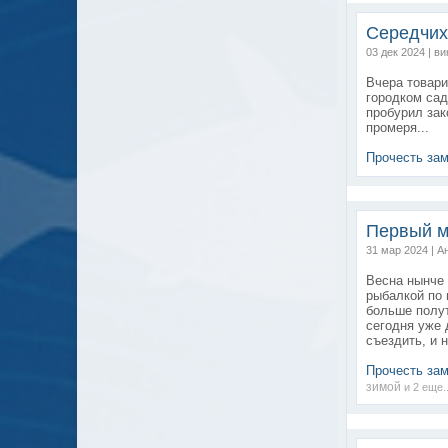
Середчи
03 дек 2024 | в
Вчера товар
городком сад
пробурил за
промеря...
Прочесть за
Первый м
31 мар 2024 | А
Весна нынче 
рыбалкой по 
больше полут
сегодня уже 
съездить, и н
Прочесть за
зимой
и 2 еще..