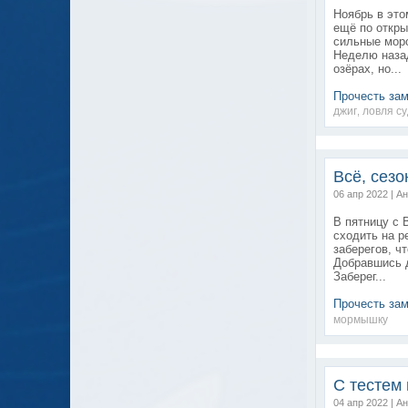
Ноябрь в это
ещё по откры
сильные мор
Неделю назад
озёрах, но...
Прочесть за
джиг
ловля с
,
Всё, сезо
06 апр 2022 | А
В пятницу с 
сходить на р
заберегов, ч
Добравшись д
Заберег...
Прочесть за
мормышку
С тестем 
04 апр 2022 | А