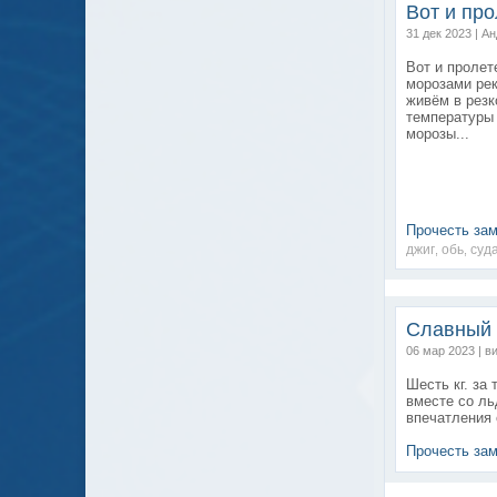
Вот и про
31 дек 2023 | А
Вот и пролет
морозами ре
живём в резк
температуры 
морозы...
Прочесть за
джиг
обь
суд
,
,
Славный 
06 мар 2023 | в
Шесть кг. за
вместе со л
впечатления 
Прочесть за