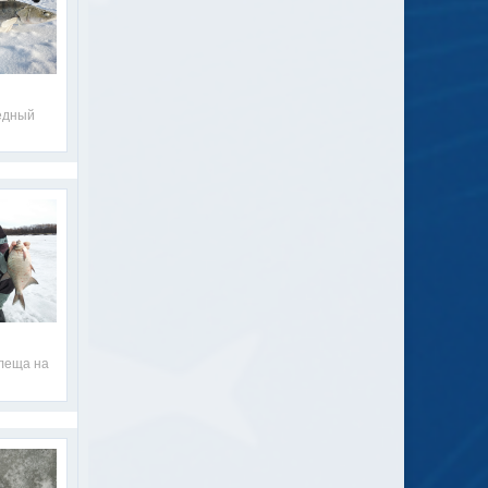
ёдный
леща на