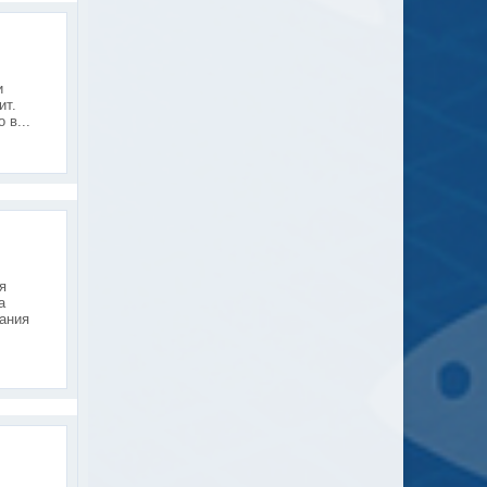
и
ит.
 в...
я
а
вания