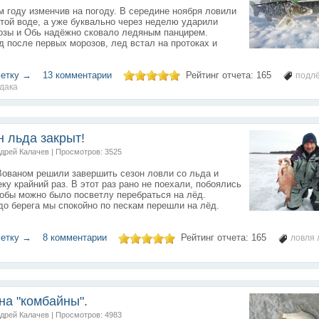
м году изменчив на погоду. В середине ноября ловили
той воде, а уже буквально через неделю ударили
озы и Обь надёжно сковало ледяным панцирем.
 после первых морозов, лед встал на протоках и
метку →
13 комментарии
Рейтинг отчета:
165
подл
удака
н льда закрыт!
ндрей Калачев | Просмотров: 3525
Вованом решили завершить сезон ловли со льда и
еку крайний раз. В этот раз рано не поехали, побоялись
тобы можно было посветлу перебраться на лёд.
о берега мы спокойно по пескам перешли на лёд.
метку →
8 комментарии
Рейтинг отчета:
165
ловля 
на "комбайны".
ндрей Калачев | Просмотров: 4983