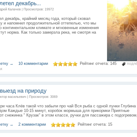
летел декабрь...
ндрей Калачев | Просмотров: 19972
ел декабрь, крайний месяц года, который сковал
ку и напомнил продолжительной оттепелью, что мы
о континентальном климате и мгновенные изменения
тут норма. Как только замерзла река, не смотря на
метку →
10 комментарии
Рейтинг отчета:
145
подл
ак
выезд на природу
иктор васильевич | Просмотров: 3069
 три часа Клёв такой что забыли про чай Вся рыба с одной лунки Глубина 
ьдом Каждые 10-15 минут, коробок мормыша для прикормки Приятные
от снежинка " Крузак" в этом классе, ручки для пассажира с подогревом, 
метку →
2 комментарии
Рейтинг отчета:
15