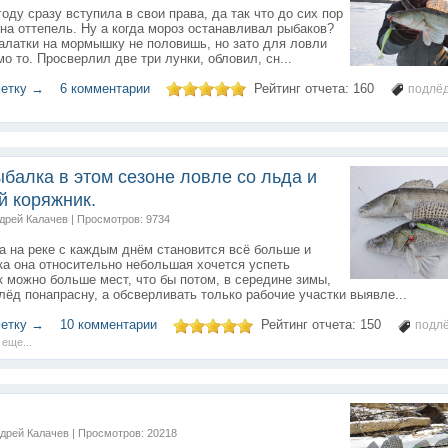
году сразу вступила в свои права, да так что до сих пор
 на оттепель. Ну а когда мороз останавливал рыбаков?
алатки на мормышку не половишь, но зато для ловли
мо то. Просверлил две три лунки, обловил, сн...
метку →
6 комментарии
Рейтинг отчета:
160
подлё
балка в этом сезоне ловле со льда и
й коряжник.
ндрей Калачев | Просмотров: 9734
 на реке с каждым днём становится всё больше и
ка она относительно небольшая хочется успеть
к можно больше мест, что бы потом, в середине зимы,
лёд понапрасну, а обсверливать только рабочие участки выявле...
метку →
10 комментарии
Рейтинг отчета:
150
подл
 еще...
ндрей Калачев | Просмотров: 20218