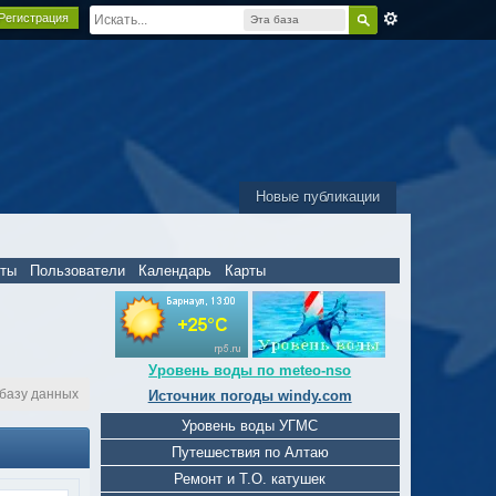
Регистрация
Эта база
данных
Новые публикации
пты
Пользователи
Календарь
Карты
Уровень воды по meteo-nso
 базу данных
Источник погоды windy.com
Уровень воды УГМС
Путешествия по Алтаю
Ремонт и Т.О. катушек