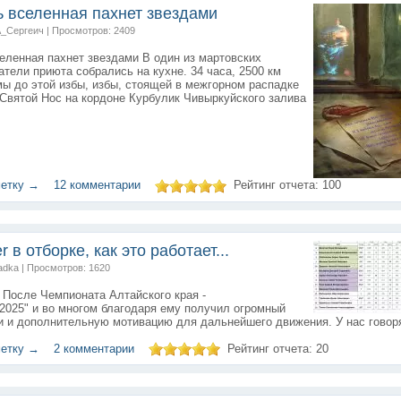
ь вселенная пахнет звездами
А_Сергеич | Просмотров: 2409
еленная пахнет звездами В один из мартовских
атели приюта собрались на кухне. 34 часа, 2500 км
ы до этой избы, избы, стоящей в межгорном распадке
Святой Нос на кордоне Курбулик Чивыркуйского залива
метку →
12 комментарии
Рейтинг отчета:
100
r в отборке, как это работает...
jadka | Просмотров: 1620
 После Чемпионата Алтайского края -
025" и во многом благодаря ему получил огромный
и и дополнительную мотивацию для дальнейшего движения. У нас говоря
метку →
2 комментарии
Рейтинг отчета:
20