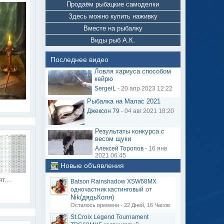
Продаём рыбацкие самоделки
Здесь можно купить наживку
Вместе на рыбалку
Виды рыб А.К.
Последнее видео
Ловля хариуса способом
кейрю
SergeiL
- 20 апр 2023 12:22
Рыбалка на Малас 2021
Джексон 79
- 04 авг 2021 18:20
Результаты конкурса с
весом щуки
Алексей Торопов
- 16 янв
2021 06:45
Новые объявления
т...
Batson Rainshadow XSW68MX
от
одночастник кастинговый
Nik(дядьКоля)
Осталось времени - 22 Дней, 16 Часов
St.Croix Legend Tournament