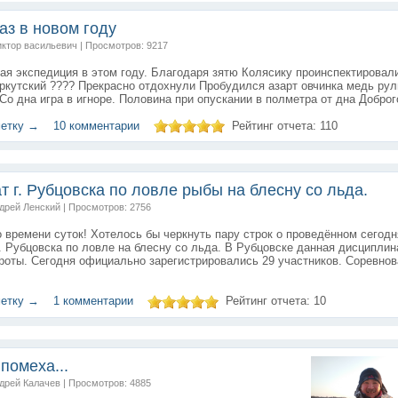
аз в новом году
иктор васильевич | Просмотров: 9217
ая экспедиция в этом году. Благодаря зятю Колясику проинспектировал
ркутский ???? Прекрасно отдохнули Пробудился азарт овчинка медь рул
 Со дна игра в игноре. Половина при опускании в полметра от дна Доброго
метку →
10 комментарии
Рейтинг отчета:
110
 г. Рубцовска по ловле рыбы на блесну со льда.
ндрей Ленский | Просмотров: 2756
 времени суток! Хотелось бы черкнуть пару строк о проведённом сегодн
. Рубцовска по ловле на блесну со льда. В Рубцовске данная дисциплин
роты. Сегодня официально зарегистрировались 29 участников. Соревно
метку →
1 комментарии
Рейтинг отчета:
10
помеха...
ндрей Калачев | Просмотров: 4885