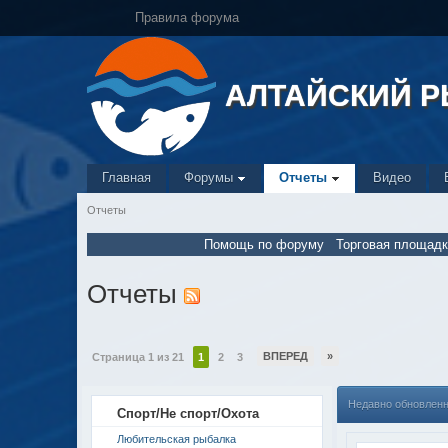
Правила форума
АЛТАЙСКИЙ 
Главная
Форумы
Отчеты
Видео
Отчеты
Помощь по форуму
Торговая площадк
Отчеты
ВПЕРЕД
»
Страница 1 из 21
1
2
3
Недавно обновлен
Спорт/Не спорт/Охота
Любительская рыбалка