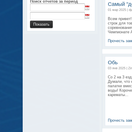
Поиск отчетов за период
Самый "д
01 мар 2025 | d
Всем привет!
строк для то
соревнования
Чемпионате А
Прочесть за
Обь
03 янв 2025 | Z
Со 2 на 3 ез
Думали, что 
палатке вмес
воды! Короче
карематы...
Прочесть за