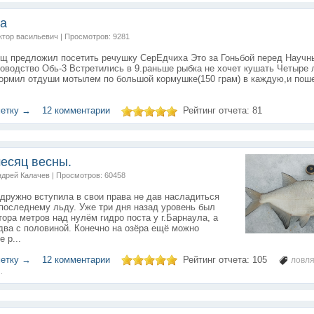
ха
иктор васильевич | Просмотров: 9281
ищ предложил посетить речушку СерЕдчиха Это за Гоньбой перед Науч
оводство Обь-3 Встретились в 9.раньше рыбка не хочет кушать Четыре 
кормил отдуши мотылем по большой кормушке(150 грам) в каждую,и пош
метку →
12 комментарии
Рейтинг отчета:
81
есяц весны.
ндрей Калачев | Просмотров: 60458
дружно вступила в свои права не дав насладиться
последнему льду. Уже три дня назад уровень был
ора метров над нулём гидро поста у г.Барнаула, а
два с половиной. Конечно на озёра ещё можно
е р...
метку →
12 комментарии
Рейтинг отчета:
105
ловл
.