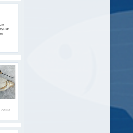
ным
лунки
ел
я леща