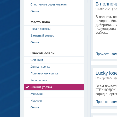
В полноч
Спортивные соревнования
04 апр 2025 | Х
Охота
В полночь вс
вечеров обит
Место лова
добирались м
полуострова 
Река и протоки
Байка...
Закрытый водоем
Охота
Способ ловли
Прочесть за
Спиннинг
Донная удочка
Lucky lose
Поплавочная удочка
02 мар 2025 | d
Карпфишинг
Всем привет!
Зимняя удочка
"ТЕХНОДОК-2
заряд энерги
Жерлицы
Нахлыст
Прочесть за
Охота