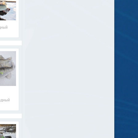
дный
ёдный