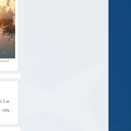
ёдный
1.5 м.
табу...