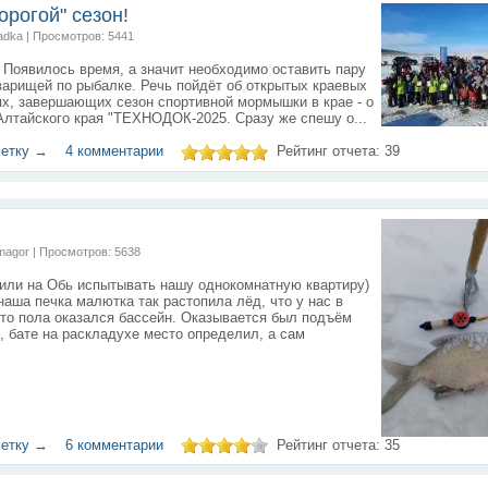
орогой" сезон!
jadka | Просмотров: 5441
 Появилось время, а значит необходимо оставить пару
варищей по рыбалке. Речь пойдёт об открытых краевых
х, завершающих сезон спортивной мормышки в крае - о
лтайского края "ТЕХНОДОК-2025. Сразу же спешу о...
метку →
4 комментарии
Рейтинг отчета:
39
imagor | Просмотров: 5638
дили на Обь испытывать нашу однокомнатную квартиру)
наша печка малютка так растопила лёд, что у нас в
то пола оказался бассейн. Оказывается был подъём
, бате на раскладухе место определил, а сам
метку →
6 комментарии
Рейтинг отчета:
35