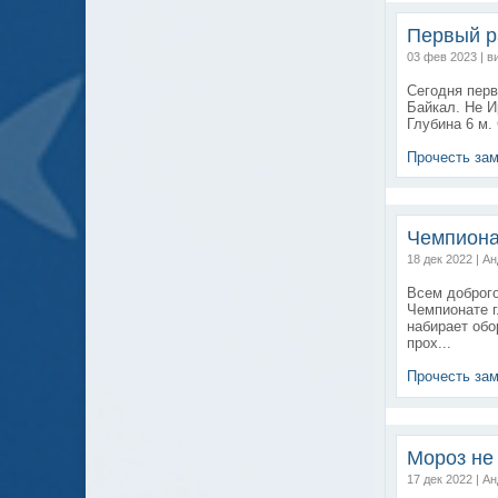
Первый р
03 фев 2023 | в
Сегодня перв
Байкал. Не И
Глубина 6 м.
Прочесть за
Чемпионат
18 дек 2022 | А
Всем доброго
Чемпионате г
набирает обо
прох...
Прочесть за
Мороз не 
17 дек 2022 | А