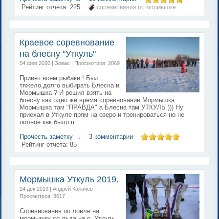
Рейтинг отчета:
225
соревнования по мормышке
Краевое соревнование
на блесну "Уткуль"
04 фев 2020 | Зовас | Просмотров: 2069
Привет всем рыбаки ! Был
тяжело,долго выбирать Блесна и
Мормышка ? И решил взять на
блесну как одно же время соревновании Мормышка .
Мормышка там "ПРАВДА" а Блесна там УТКУЛЬ ))) Ну
приехал в Уткуле прям на озеро и тренироваться но не
полное как было п...
Прочесть заметку →
3 комментарии
Рейтинг отчета:
85
Мормышка Уткуль 2019.
24 дек 2019 | Андрей Калачев |
Просмотров: 3617
Соревнования по ловле на
мормышку со льда на о. Уткуль