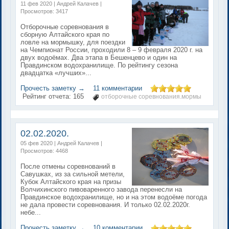
11 фев 2020 | Андрей Калачев |
Просмотров: 3417
Отборочные соревнования в
сборную Алтайского края по
ловле на мормышку, для поездки
на Чемпионат России, проходили 8 – 9 февраля 2020 г. на
двух водоёмах. Два этапа в Бешенцево и один на
Правдинском водохранилище. По рейтингу сезона
двадцатка «лучших»...
Прочесть заметку →
11 комментарии
Рейтинг отчета:
165
отборочные соревнования.мормы
02.02.2020.
05 фев 2020 | Андрей Калачев |
Просмотров: 4468
После отмены соревнований в
Савушках, из за сильной метели,
Кубок Алтайского края на призы
Волчихинского пивоваренного завода перенесли на
Правдинское водохранилище, но и на этом водоёме погода
не дала провести соревнования. И только 02.02.2020г.
небе...
Прочесть заметку →
10 комментарии