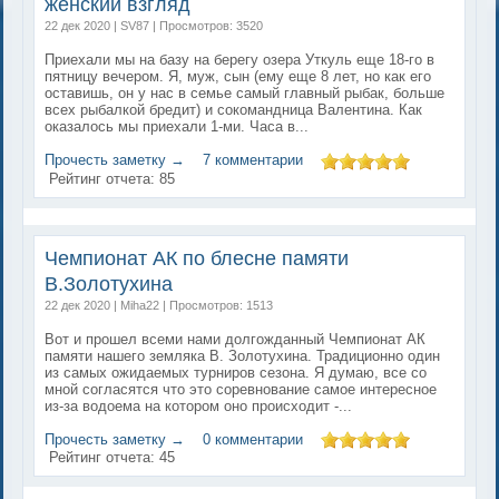
женский взгляд
22 дек 2020 | SV87 | Просмотров: 3520
Приехали мы на базу на берегу озера Уткуль еще 18-го в
пятницу вечером. Я, муж, сын (ему еще 8 лет, но как его
оставишь, он у нас в семье самый главный рыбак, больше
всех рыбалкой бредит) и сокомандница Валентина. Как
оказалось мы приехали 1-ми. Часа в...
Прочесть заметку →
7 комментарии
Рейтинг отчета:
85
Чемпионат АК по блесне памяти
В.Золотухина
22 дек 2020 | Miha22 | Просмотров: 1513
Вот и прошел всеми нами долгожданный Чемпионат АК
памяти нашего земляка В. Золотухина. Традиционно один
из самых ожидаемых турниров сезона. Я думаю, все со
мной согласятся что это соревнование самое интересное
из-за водоема на котором оно происходит -...
Прочесть заметку →
0 комментарии
Рейтинг отчета:
45