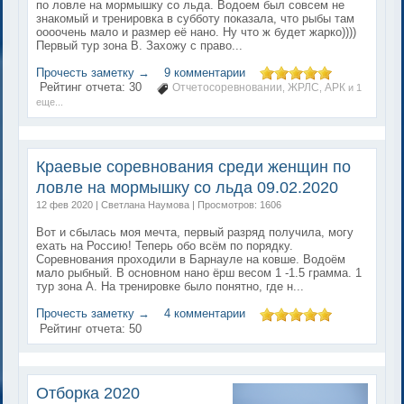
по ловле на мормышку со льда. Водоем был совсем не
знакомый и тренировка в субботу показала, что рыбы там
оооочень мало и размер её нано. Ну что ж будет жарко))))
Первый тур зона В. Захожу с право...
Прочесть заметку →
9 комментарии
Рейтинг отчета:
30
Отчетосоревновании
ЖРЛС
АРК
,
,
и 1
еще...
Краевые соревнования среди женщин по
ловле на мормышку со льда 09.02.2020
12 фев 2020 | Светлана Наумова | Просмотров: 1606
Вот и сбылась моя мечта, первый разряд получила, могу
ехать на Россию! Теперь обо всём по порядку.
Соревнования проходили в Барнауле на ковше. Водоём
мало рыбный. В основном нано ёрш весом 1 -1.5 грамма. 1
тур зона А. На тренировке было понятно, где н...
Прочесть заметку →
4 комментарии
Рейтинг отчета:
50
Отборка 2020