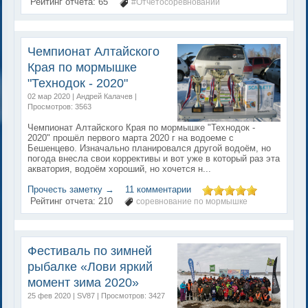
Рейтинг отчета:
65
#Отчетосоревновании
Чемпионат Алтайского
Края по мормышке
"Технодок - 2020"
02 мар 2020 | Андрей Калачев |
Просмотров: 3563
Чемпионат Алтайского Края по мормышке "Технодок -
2020" прошёл первого марта 2020 г на водоеме с
Бешенцево. Изначально планировался другой водоём, но
погода внесла свои коррективы и вот уже в который раз эта
акватория, водоём хороший, но хочется н...
Прочесть заметку →
11 комментарии
Рейтинг отчета:
210
соревнование по мормышке
Фестиваль по зимней
рыбалке «Лови яркий
момент зима 2020»
25 фев 2020 | SV87 | Просмотров: 3427