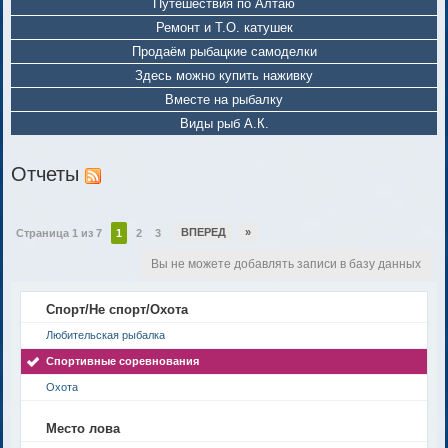
Путешествия по Алтаю
Ремонт и Т.О. катушек
Продаём рыбацкие самоделки
Здесь можно купить наживку
Вместе на рыбалку
Виды рыб А.К.
Отчеты
ВПЕРЕД
»
Страница 1 из 7
1
2
3
Вы не можете добавлять записи в базу данных
Спорт/Не спорт/Охота
Любительская рыбалка
Спортивные соревнования
Охота
Место лова