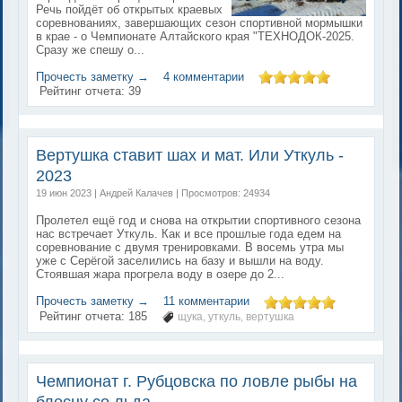
Речь пойдёт об открытых краевых
соревнованиях, завершающих сезон спортивной мормышки
в крае - о Чемпионате Алтайского края "ТЕХНОДОК-2025.
Сразу же спешу о...
Прочесть заметку →
4 комментарии
Рейтинг отчета:
39
Вертушка ставит шах и мат. Или Уткуль -
2023
19 июн 2023 | Андрей Калачев | Просмотров: 24934
Пролетел ещё год и снова на открытии спортивного сезона
нас встречает Уткуль. Как и все прошлые года едем на
соревнование с двумя тренировками. В восемь утра мы
уже с Серёгой заселились на базу и вышли на воду.
Стоявшая жара прогрела воду в озере до 2...
Прочесть заметку →
11 комментарии
Рейтинг отчета:
185
щука
уткуль
вертушка
,
,
Чемпионат г. Рубцовска по ловле рыбы на
блесну со льда.