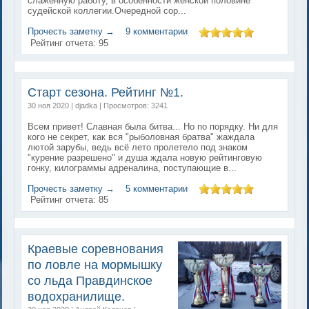
слаженную работу, в особенности женской половине
судейской коллегии.Очередной сор...
Прочесть заметку →
9 комментарии
Рейтинг отчета:
95
Старт сезона. Рейтинг №1.
30 ноя 2020 | djadka | Просмотров: 3241
Всем привет! Славная была битва... Но по порядку. Ни для
кого не секрет, как вся "рыболовная братва" жаждала
лютой зарубы, ведь всё лето пролетело под знаком
"курение разрешено" и душа ждала новую рейтинговую
гонку, килограммы адреналина, поступающие в...
Прочесть заметку →
5 комментарии
Рейтинг отчета:
85
Краевые соревнования
по ловле на мормышку
со льда Правдинское
водохранилище.