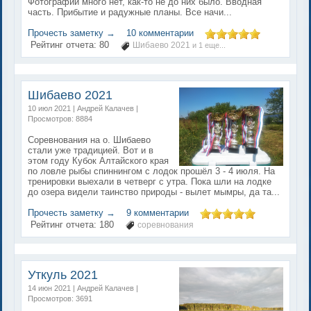
Фотографий много нет, как-то не до них было. Вводная
часть. Прибытие и радужные планы. Все начи...
Прочесть заметку →
10 комментарии
Рейтинг отчета:
80
Шибаево 2021
и 1 еще...
Шибаево 2021
10 июл 2021 | Андрей Калачев |
Просмотров: 8884
Соревнования на о. Шибаево
стали уже традицией. Вот и в
этом году Кубок Алтайского края
по ловле рыбы спиннингом с лодок прошёл 3 - 4 июля. На
тренировки выехали в четверг с утра. Пока шли на лодке
до озера видели таинство природы - вылет мымры, да та...
Прочесть заметку →
9 комментарии
Рейтинг отчета:
180
соревнования
Уткуль 2021
14 июн 2021 | Андрей Калачев |
Просмотров: 3691