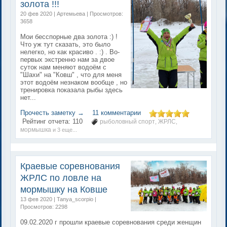
золота !!!
20 фев 2020 | Артемьева | Просмотров:
3658
Мои бесспорные два золота :) !
Что уж тут сказать, это было
нелегко, но как красиво . :) . Во-
первых экстренно нам за двое
суток нам меняют водоём с
"Шахи" на "Ковш" , что для меня
этот водоём незнаком вообще , но
тренировка показала рыбы здесь
нет...
Прочесть заметку →
11 комментарии
Рейтинг отчета:
110
рыболовный спорт
ЖРЛС
,
,
мормышка
и 3 еще...
Краевые соревнования
ЖРЛС по ловле на
мормышку на Ковше
13 фев 2020 | Tanya_scorpio |
Просмотров: 2298
09.02.2020 г прошли краевые соревнования среди женщин