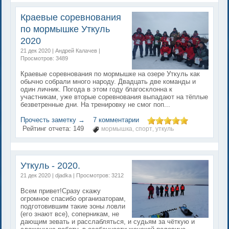
Краевые соревнования
по мормышке Уткуль
2020
21 дек 2020 | Андрей Калачев |
Просмотров: 3489
Краевые соревнования по мормышке на озере Уткуль как
обычно собрали много народу. Двадцать две команды и
один личник. Погода в этом году благосклонна к
участникам, уже вторые соревнования выпадают на тёплые
безветренные дни. На тренировку не смог поп...
Прочесть заметку →
7 комментарии
Рейтинг отчета:
149
мормышка
спорт
уткуль
,
,
Уткуль - 2020.
21 дек 2020 | djadka | Просмотров: 3212
Всем привет!Сразу скажу
огромное спасибо организаторам,
подготовившим такие зоны ловли
(его знают все), соперникам, не
дающим зевать и расслабляться, и судьям за чёткую и