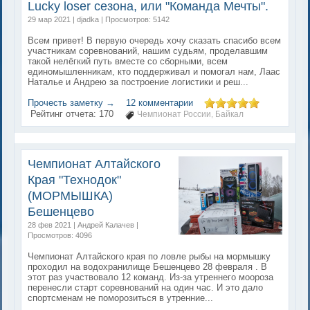
Lucky loser сезона, или "Команда Мечты".
29 мар 2021 | djadka | Просмотров: 5142
Всем привет! В первую очередь хочу сказать спасибо всем
участникам соревнований, нашим судьям, проделавшим
такой нелёгкий путь вместе со сборными, всем
единомышленникам, кто поддерживал и помогал нам, Лаас
Наталье и Андрею за построение логистики и реш...
Прочесть заметку →
12 комментарии
Рейтинг отчета:
170
Чемпионат России
Байкал
,
Чемпионат Алтайского
Края "Технодок"
(МОРМЫШКА)
Бешенцево
28 фев 2021 | Андрей Калачев |
Просмотров: 4096
Чемпионат Алтайского края по ловле рыбы на мормышку
проходил на водохранилище Бешенцево 28 февраля . В
этот раз участвовало 12 команд. Из-за утреннего моороза
перенесли старт соревнований на один час. И это дало
спортсменам не поморозиться в утренние...