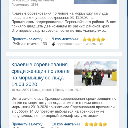
30 ноя 2020 | Андрей Калачев |
Просмотров: 3586
Краевые соревнования по ловле на мормышку со льда
прошли в минувшее воскресенье 29.11.2020 на
Правдинском водохронилище Первомайского района. В них
приняло двадцать две команды из разных районов края.
Это первые старты сезона после летних «каникул» ,с...
Прочесть заметку →
9 комментарии
Рейтинг отчета:
130
соревнования по мормышке.
Краевые соревнования
среди женщин по ловле
на мормышку со льда
14.03.2020
16 мар 2020 | Tanya_scorpio | Просмотров: 4010
Вот и закончились Краевые соревнования среди женщин по
ловле на мормышку со льда и вместе с ними сезон
мормышки 2019-2020 *рыбакзима Соревнования проходили
в субботу 14.03 поэтому выбраться на тренировку не
получилось, но примерный рельеф мы уже знали...
Прочесть заметку →
10 комментарии