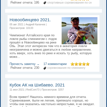
Рейтинг отчета:
195
спортивные соревнования по сн
Новообинцево 2021.
05 авг 2021 | Андрей Калачев |
Просмотров: 10133
Чемпионат Алтайского края по
ловле рыбы спиннингом с лодок
прошёл в Новообинцево на реке
Обь. Этап этот интересен тем что в акватория ловли
неограничена и можно двигаться в любом направлении,
хоть вверх, хоть вниз по реке и искать ту рыбу, которую
може...
Прочесть заметку →
17 комментарии
Рейтинг отчета:
230
соревнования по спиннингу
Кубок АК на Шибаево. 2021
11 июл 2021 | RedCom73 | Просмотров: 3257
Всем привет! Нашлось немного времени для отчета.
Соревнования, были не легкие, припекало хорошо, но
чтобы они оказались настолько непростыми, я не ожидал.