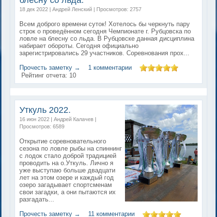
18 дек 2022 | Андрей Ленский | Просмотров: 2757
Всем доброго времени суток! Хотелось бы черкнуть пару
строк о проведённом сегодня Чемпионате г. Рубцовска по
ловле на блесну со льда. В Рубцовске данная дисциплина
набирает обороты. Сегодня официально
зарегистрировались 29 участников. Соревнования прох...
Прочесть заметку →
1 комментарии
Рейтинг отчета:
10
Уткуль 2022.
16 июн 2022 | Андрей Калачев |
Просмотров: 6589
Открытие соревновательного
сезона по ловле рыбы на спиннинг
с лодок стало доброй традицией
проводить на о.Уткуль. Лично я
уже выступаю больше двадцати
лет на этом озере и каждый год
озеро загадывает спортсменам
свои загадки, а они пытаются их
разгадать...
Прочесть заметку →
11 комментарии