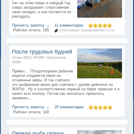
лет на этом озере и каждый год
озеро загадывает спортсменам
свои загадки, а они пытаются их
разгадать...
Прочесть заметку →
11 комментарии
Рейтинг отчета:
195
спортивные соревнования по сн
После трудовых будней
14 июн 2022 | POVAR | Просмотров:
11596
Привет.... Плодотворные рабочие
недели сподвигли меня на
отчаянные меры. И так совпало
что выбранные мною дни совпали с днями девчонок из
ЖАРЫ . Ну и соответственно первый на берег приехал я и
занял всю поляну. Потом как оказалось пришлось
занимать...
Прочесть заметку →
20 комментарии
Рейтинг отчета:
140
Первая рыба сезона.