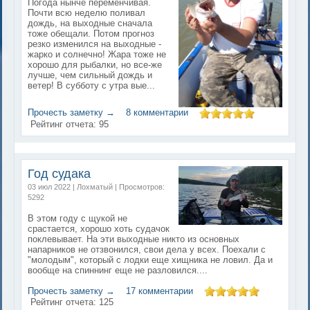
Погода нынче переменчивая.
Почти всю неделю поливал
дождь, на выходные сначала
тоже обещали. Потом прогноз
резко изменился на выходные -
жарко и солнечно! Жара тоже не
хорошо для рыбалки, но все-же
лучше, чем сильный дождь и
ветер! В субботу с утра вые...
Прочесть заметку →
8 комментарии
Рейтинг отчета:
95
Год судака
03 июл 2022 | Лохматый | Просмотров:
5292
В этом году с щукой не
срастается, хорошо хоть судачок
поклевывает. На эти выходные никто из основных
напарников не отзвонился, свои дела у всех. Поехали с
"молодым", который с лодки еще хищника не ловил. Да и
вообще на спиннинг еще не разловился....
Прочесть заметку →
17 комментарии
Рейтинг отчета:
125