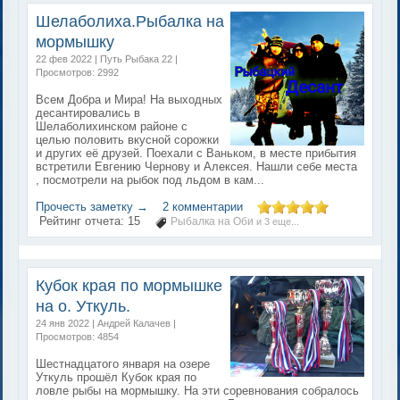
Шелаболиха.Рыбалка на
мормышку
22 фев 2022 | Путь Рыбака 22 |
Просмотров: 2992
Всем Добра и Мира! На выходных
десантировались в
Шелаболихинском районе с
целью половить вкусной сорожки
и других её друзей. Поехали с Ваньком, в месте прибытия
встретили Евгению Чернову и Алексея. Нашли себе места
, посмотрели на рыбок под льдом в кам...
Прочесть заметку →
2 комментарии
Рейтинг отчета:
15
Рыбалка на Оби
и 3 еще...
Кубок края по мормышке
на о. Уткуль.
24 янв 2022 | Андрей Калачев |
Просмотров: 4854
Шестнадцатого января на озере
Уткуль прошёл Кубок края по
ловле рыбы на мормышку. На эти соревнования собралось