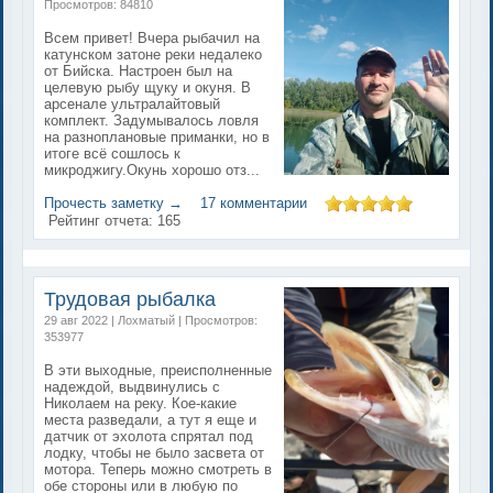
Просмотров: 84810
Всем привет! Вчера рыбачил на
катунском затоне реки недалеко
от Бийска. Настроен был на
целевую рыбу щуку и окуня. В
арсенале ультралайтовый
комплект. Задумывалось ловля
на разноплановые приманки, но в
итоге всё сошлось к
микроджигу.Окунь хорошо отз...
Прочесть заметку →
17 комментарии
Рейтинг отчета:
165
Трудовая рыбалка
29 авг 2022 | Лохматый | Просмотров:
353977
В эти выходные, преисполненные
надеждой, выдвинулись с
Николаем на реку. Кое-какие
места разведали, а тут я еще и
датчик от эхолота спрятал под
лодку, чтобы не было засвета от
мотора. Теперь можно смотреть в
обе стороны или в любую по