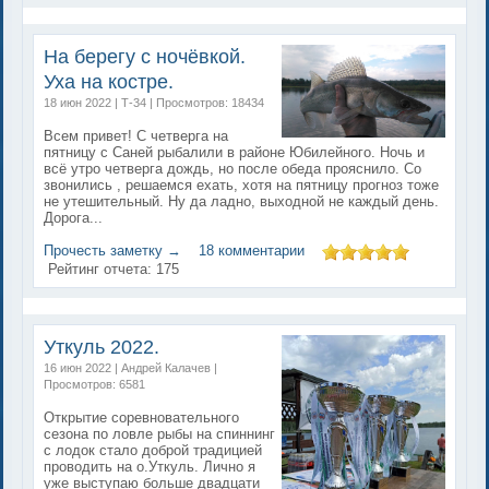
На берегу с ночёвкой.
Уха на костре.
18 июн 2022 | Т-34 | Просмотров: 18434
Всем привет! С четверга на
пятницу с Саней рыбалили в районе Юбилейного. Ночь и
всё утро четверга дождь, но после обеда прояснило. Со
звонились , решаемся ехать, хотя на пятницу прогноз тоже
не утешительный. Ну да ладно, выходной не каждый день.
Дорога...
Прочесть заметку →
18 комментарии
Рейтинг отчета:
175
Уткуль 2022.
16 июн 2022 | Андрей Калачев |
Просмотров: 6581
Открытие соревновательного
сезона по ловле рыбы на спиннинг
с лодок стало доброй традицией
проводить на о.Уткуль. Лично я
уже выступаю больше двадцати