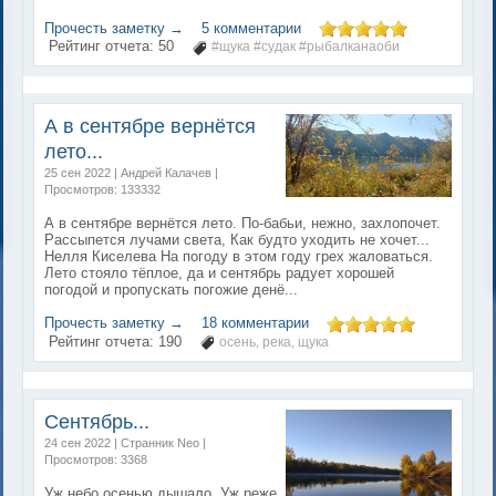
Прочесть заметку →
5 комментарии
Рейтинг отчета:
50
#щука #судак #рыбалканаоби
А в сентябре вернётся
лето...
25 сен 2022 | Андрей Калачев |
Просмотров: 133332
А в сентябре вернётся лето. По-бабьи, нежно, захлопочет.
Рассыпется лучами света, Как будто уходить не хочет...
Нелля Киселева На погоду в этом году грех жаловаться.
Лето стояло тёплое, да и сентябрь радует хорошей
погодой и пропускать погожие денё...
Прочесть заметку →
18 комментарии
Рейтинг отчета:
190
осень
река
щука
,
,
Сентябрь...
24 сен 2022 | Странник Neo |
Просмотров: 3368
Уж небо осенью дышало, Уж реже