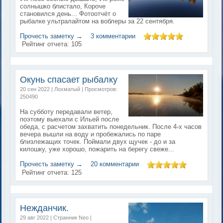
солнышко блистало, Короче
становился день... Фотоотчёт о
рыбалке ультралайтом на воблеры за 22 сентября.
Прочесть заметку →
3 комментарии
Рейтинг отчета:
105
Окунь спасает рыбалку
20 сен 2022 | Лохматый | Просмотров:
250490
На субботу передавали ветер,
поэтому выехали с Ильей после
обеда, с расчетом захватить понедельник. После 4-х часов
вечера вышли на воду и пробежались по паре
близлежащих точек. Поймали двух щучек - до и за
килошку, уже хорошо, пожарить на берегу свеже...
Прочесть заметку →
20 комментарии
Рейтинг отчета:
125
Нежданчик.
29 авг 2022 | Странник Neo |