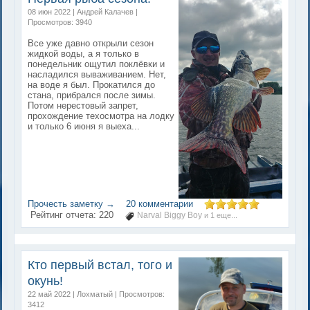
08 июн 2022 | Андрей Калачев |
Просмотров: 3940
Все уже давно открыли сезон
жидкой воды, а я только в
понедельник ощутил поклёвки и
насладился вываживанием. Нет,
на воде я был. Прокатился до
стана, прибрался после зимы.
Потом нерестовый запрет,
прохождение техосмотра на лодку
и только 6 июня я выеха...
Прочесть заметку →
20 комментарии
Рейтинг отчета:
220
Narval Biggy Boy
и 1 еще...
Кто первый встал, того и
окунь!
22 май 2022 | Лохматый | Просмотров:
3412