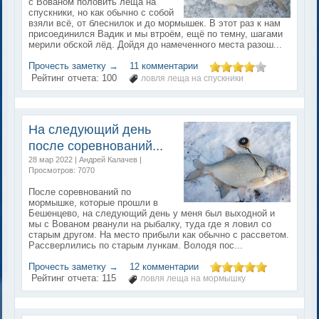
с Вованом половить леща на
спускники, но как обычно с собой
взяли всё, от блеснилок и до мормышек. В этот раз к нам
присоединился Вадик и мы втроём, ещё по темну, шагами
мерили обской лёд. Дойдя до намеченного места разош...
Прочесть заметку →
11 комментарии
Рейтинг отчета:
100
ловля леща на спускники
На следующий день
после соревнований...
28 мар 2022 | Андрей Калачев |
Просмотров: 7070
После соревнований по
мормышке, которые прошли в
Бешенцево, на следующий день у меня был выходной и
мы с Вованом рванули на рыбалку, туда где я ловил со
старым другом. На место прибыли как обычно с рассветом.
Рассверлились по старым лункам. Володя пос...
Прочесть заметку →
12 комментарии
Рейтинг отчета:
115
ловля леща на мормышку