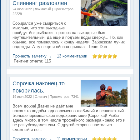
Спиннинг разловлен
24 июл 2022 | Лохматый | Просмотров:
22229
Собирался уже смириться с
мыслью, что эти выходные
пройдут без рыбалки - прогноз на выходные был
неутешительный, да еще и подъем воды сверху... Но, как
обычно, все поменялось к концу недели. Забрезжил лучик
надежды. А тут еще и обнова пришла - Team Dub...
Прочесть заметку →
13 комментарии
Рейтинг отчета:
115
Сорочка наконец-то
покорилась.
19 июл 2022 | Олегыч | Просмотров: 7341
Всем добра! Давно не даёт мне
покоя это водоём: одновременно любимый и ненавистный -
Большечеремшанское водохранилище (Сорочка)! Рыбы
здесь много, в том числе трофейного размера - знаю это и
не раз убеждался сам. С другой стороны настолько
сложный и не...
Прочесть заметку →
11 комментарии