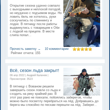
Открытие сезона удачно совпало
с выходными и неплохой погодой,
но неудачно с подъемом воды. Но
ловить бель не хотелось, руки
соскучились по спиннингу и
лодке. В пятницу после работы
выдвинулись с товарищем к Оби
с лодкой на прицепе. В месте
слипа попал...
Прочесть заметку →
10 комментарии
Рейтинг отчета:
155
Всё, сезон льда закрыт!
06 апр 2022 | Андрей Калачев |
Просмотров: 3523
В пятницу с Вованом решили
завершить сезон ловли со льда и
сходить на реку крайний раз. В
этот раз рано не поехали, побоялись заберегов, чтобы
можно было посветлу перебраться на лёд. Добравшись до
берега мы спокойно по пескам перешли на лёд. Заберег...