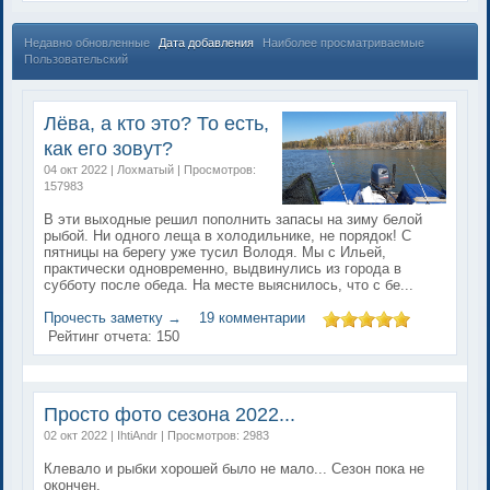
Недавно обновленные
Дата добавления
Наиболее просматриваемые
Пользовательский
Лёва, а кто это? То есть,
как его зовут?
04 окт 2022 | Лохматый | Просмотров:
157983
В эти выходные решил пополнить запасы на зиму белой
рыбой. Ни одного леща в холодильнике, не порядок! С
пятницы на берегу уже тусил Володя. Мы с Ильей,
практически одновременно, выдвинулись из города в
субботу после обеда. На месте выяснилось, что с бе...
Прочесть заметку →
19 комментарии
Рейтинг отчета:
150
Просто фото сезона 2022...
02 окт 2022 | IhtiAndr | Просмотров: 2983
Клевало и рыбки хорошей было не мало... Сезон пока не
окончен.