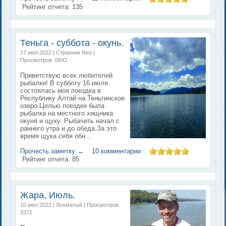
Рейтинг отчета:
135
Теньга - суббота - окунь.
17 июл 2022 | Странник Neo |
Просмотров: 6842
Приветствую всех любителей
рыбалки! В субботу 16 июля
состоялась моя поездка в
Республику Алтай на Теньгинское
озеро.Целью поездки была
рыбалка на местного хищника
окуня и щуку. Рыбачить начал с
раннего утра и до обеда.За это
время щука себя обн...
Прочесть заметку →
10 комментарии
Рейтинг отчета:
85
Жара, Июль.
10 июл 2022 | Лохматый | Просмотров:
3372