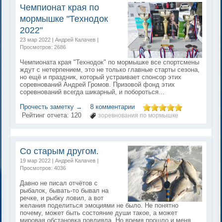
Чемпионат края по
мормышке "Технодок
2022"
23 мар 2022 | Андрей Калачев |
Просмотров: 2686
Чемпионата края "Технодок" по мормышке все спортсмены
ждут с нетерпением, это не только главные старты сезона,
но ещё и праздник, который устраивает спонсор этих
соревнований Андрей Громов. Призовой фонд этих
соревнований всегда шикарный, и побороться...
Прочесть заметку →
8 комментарии
Рейтинг отчета:
120
зоревнования по мормышке
Со старым другом.
19 мар 2022 | Андрей Калачев |
Просмотров: 4036
Давно не писал отчётов с
рыбалок, бывать-то бывал на
речке, и рыбку ловил, а вот
желания поделиться эмоциями не было. Не понятно
почему, может быть состояние души такое, а может
мировая обстановка повлияла. Но время прошло и меня