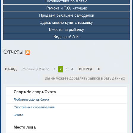
Путешествия по Алтаю
Ремонт и Т.О. катушек
Продаём рыбацкие самоделки
Здесь можно купить наживку
Вместе на рыбалку
Виды рыб А.К.
Отчеты
НАЗАД
ВПЕРЕД
»
Страница 2 из 51
1
2
3
4
Вы не можете добавлять записи в базу данных
Спорт/Не спорт/Охота
Любительская рыбалка
Спортивные соревнования
Охота
Место лова