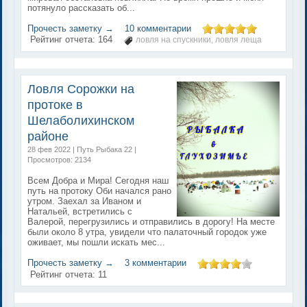
потянуло рассказать об...
Прочесть заметку →
10 комментарии
Рейтинг отчета:
164
ловля на спускники
ловля леща
,
Ловля Сорожки на
протоке в
Шелаболихинском
районе
28 фев 2022 | Путь Рыбака 22 |
Просмотров: 2134
Всем Добра и Мира! Сегодня наш
путь на протоку Оби начался рано
утром. Заехал за Иваном и
Натальей, встретились с
Валерой, перегрузились и отправились в дорогу! На месте
были около 8 утра, увидели что палаточный городок уже
оживает, мы пошли искать мес...
Прочесть заметку →
3 комментарии
Рейтинг отчета:
11