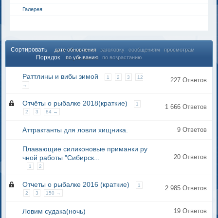
Галерея
Сортировать
дате обновления
заголовку
сообщениям
просмотрам
Порядок
по убыванию
по возрастанию
Раттлины и вибы зимой
1
2
3
12
227 Ответов
→
Отчёты о рыбалке 2018(краткие)
1
1 666 Ответов
2
3
84 →
Аттрактанты для ловли хищника.
9 Ответов
Плавающие силиконовые приманки ру
20 Ответов
чной работы "Сибирск...
1
2
Отчеты о рыбалке 2016 (краткие)
1
2 985 Ответов
2
3
150 →
Ловим судака(ночь)
19 Ответов