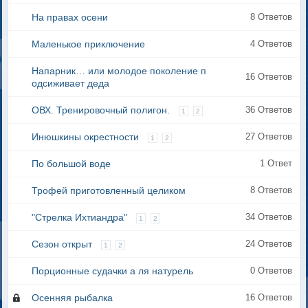
На правах осени
8 Ответов
Маленькое приключение
4 Ответов
Напарник… или молодое поколение п
16 Ответов
одсиживает деда
ОВХ. Тренировочный полигон.
36 Ответов
1
2
Инюшкины окрестности
27 Ответов
1
2
По большой воде
1 Ответ
Трофей приготовленный целиком
8 Ответов
"Стрелка Ихтиандра"
34 Ответов
1
2
Сезон открыт
24 Ответов
1
2
Порционные судачки а ля натурель
0 Ответов
Осенняя рыбалка
16 Ответов