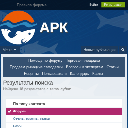
Правила форума
Войти
Регистрация
АРК
Меню
Новые публикации
Помощь по форуму
Торговая площадка
Продаем рыбацкие самоделки
Вопросы к экспертам
Статьи
Рецепты
Пользователи
Календарь
Карты
Результаты поиска
Найдено
18
результатов с тегом
судак
По типу контента
Форумы
Отчеты, рецепты, статьи
Блоги