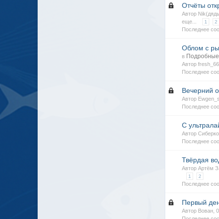
Отчёты отк
Автор Nik(дяд
еще...
1
2
Последнее соо
Облом с ры
Подробные 
в
Автор fresh_6
Последнее соо
Вечерний о
Автор Ewgen_s
Последнее соо
С ультрала
Автор Сиберко
Последнее со
Твёрдая вод
Автор Артём З
1
2
Последнее со
Первый ден
Автор Вован, 
Последнее со