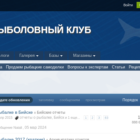
Войти
РЫБОЛОВНЫЙ КЛУБ
Блоги
Галерея
Базы
Магазины
а
Продаем рыбацкие самоделки
Вопросы к экспертам
Статьи
Реце
Порядок
дате обновления
заголовку
сообщениям
просмотрам
ыбалке в Бийске
Бийские отчеты
в
1
отчеты о рыбалке
Бийск
 апр 2015
,
и 1 еще...
1
2
3
83
888 
05 мар 2024
бщение Natali ,
ыбалке 2017 (краткие)
Архив кратких отчетов
в