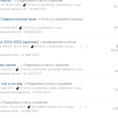
опёрло...
Подробные отчеты о рыбалке
в
Отчеты о рыбалке
спиннинг
 79, 04 авг 2015
,
и 4 еще...
5 
04 авг 2015
бщение Джексон 79 ,
Ставропольском крае.
Отчеты о рыбалке в разных
в
Отчеты о рыбалке
9 
, 18 май 2015
и 5 еще...
18 май 2015
бщение Alekсей ,
а 2014-2015 (краткие)
Архив кратких отчетов
в
2
Отчеты о рыбалке
 BAFER, 28 окт 2014
и 9 еще...
1
2
819 
12 май 2015
общение Жека ,
ам своим....
Подробные отчеты о рыбалке
в
отчеты о рыбалке
рыбалка зимой
30 мар 2015
,
и 4 еще...
4 
01 апр 2015
общение Аксана ,
сне и на яву.
Подробные отчеты о рыбалке
в
отчеты о рыбалке
щука
рыбалка
31 дек 2014
,
,
и 1 еще...
3 
01 янв 2015
бщение Nik(дядьКоля) ,
Подробные отчеты о рыбалке
в
бухтарма
казахстан
nzales, 28 ноя 2014
,
и 2 еще...
1
2
24 
10 дек 2014
бщение shrek ,