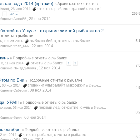
рытая вода 2014 (краткие)
Архив кратких отчетов
в
отчеты о рыбалке
краткий отчет
ьКоля), 23 июн 2014
,
и 1
265 
3
42 →
25 ноя 2014
бщение Alexei55 ,
балкой на Уткуле - открытие зимней рыбалки на 2...
отчеты о рыбалке
рыбалка бийск
отчеты о рыбалке
5 
66, 19 ноя 2014
,
22 ноя 2014
бщение fresh_666 ,
кунь
Подробные отчеты о рыбалке
в
отчеты о рыбалке
ib, 11 ноя 2014
1
2
7 
12 ноя 2014
бщение Nik(дядьКоля) ,
йтом по Бии
Подробные отчеты о рыбалке
в
спиннинг ультралайт микроджиг
, 03 ноя 2014
и 2 еще...
4 
08 ноя 2014
общение Сиберко ,
а! УРА!!!
Подробные отчеты о рыбалке
в
первый лёд
открытие
окунь
ахаров, 03 ноя 2014
,
,
и 5 еще...
8 
06 ноя 2014
общение Финн ,
ь октября
Подробные отчеты о рыбалке
в
отчеты рыбаков
отчеты о рыбалке
02 окт 2014
,
3 
02 окт 2014
общение DSA ,