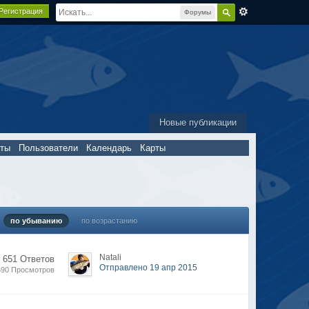
Регистрация
Форумы
Новые публикации
пты
Пользователи
Календарь
Карты
по убыванию
по возрастанию
Natali
 651 Ответов
Отправлено 19 апр 2015
690 Просмотров