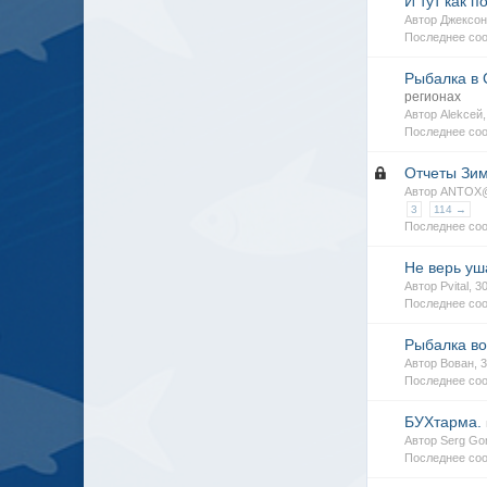
И тут как п
Автор Джексон
Последнее соо
Рыбалка в 
регионах
Автор Alekсей
Последнее соо
Отчеты Зим
Автор ANTOX@
3
114 →
Последнее со
Не верь уш
Автор Pvital, 
Последнее со
Рыбалка во 
Автор Вован, 
Последнее соо
БУХтарма.
Автор Serg Go
Последнее соо