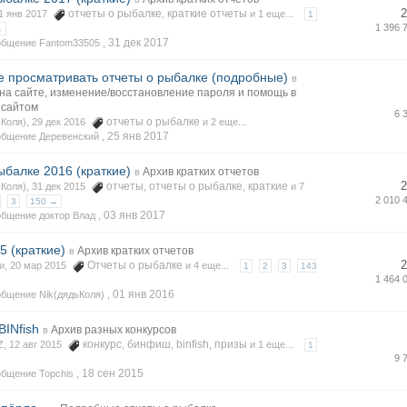
2
отчеты о рыбалке
краткие отчеты
01 янв 2017
,
и 1 еще...
1
1 396 
→
31 дек 2017
общение Fantom33505 ,
е просматривать отчеты о рыбалке (подробные)
в
на сайте, изменение/восстановление пароля и помощь в
 сайтом
6 
отчеты о рыбалке
ьКоля), 29 дек 2016
и 2 еще...
25 янв 2017
общение Деревенский ,
ыбалке 2016 (краткие)
Архив кратких отчетов
в
2
отчеты
отчеты о рыбалке
краткие
ьКоля), 31 дек 2015
,
,
и 7
2 010 
3
150 →
03 янв 2017
бщение доктор Влад ,
5 (краткие)
Архив кратких отчетов
в
2
Отчеты о рыбалке
си, 20 мар 2015
и 4 еще...
1
2
3
143
1 464 
01 янв 2016
бщение Nik(дядьКоля) ,
BINfish
Архив разных конкурсов
в
конкурс
бинфиш
binfish
призы
Z, 12 авг 2015
,
,
,
и 1 еще...
1
9 
18 сен 2015
бщение Topchis ,