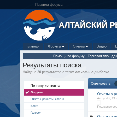
Правила форума
АЛТАЙСКИЙ 
Главная
Форумы
Отчеты
Видео
Помощь по форуму
Торговая площадк
Результаты поиска
Найдено
20
результатов с тегом
отчеты о рыбалке
Сортировать
По типу контента
Форумы
Отчеты о р
Автор skif, 19
Отчеты, рецепты, статьи
→
Блоги
Последнее соо
Галерея
Отчеты о р