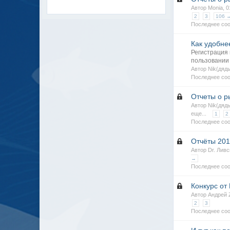
Автор Monia, 
2
3
106 
Последнее со
Как удобне
Регистрация 
пользовании
Автор Nik(дяд
Последнее со
Отчеты о р
Автор Nik(дяд
еще...
1
2
Последнее соо
Отчёты 201
Автор Dr. Лив
→
Последнее соо
Конкурс от 
Автор Андрей 
2
3
Последнее соо