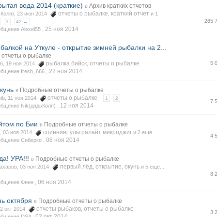
рытая вода 2014 (краткие)
Архив кратких отчетов
в
отчеты о рыбалке
краткий отчет
ьКоля), 23 июн 2014
,
и 1
265 
3
42 →
25 ноя 2014
бщение Alexei55 ,
балкой на Уткуле - открытие зимней рыбалки на 2...
отчеты о рыбалке
рыбалка бийск
отчеты о рыбалке
5 
66, 19 ноя 2014
,
22 ноя 2014
бщение fresh_666 ,
кунь
Подробные отчеты о рыбалке
в
отчеты о рыбалке
ib, 11 ноя 2014
1
2
7 
12 ноя 2014
бщение Nik(дядьКоля) ,
йтом по Бии
Подробные отчеты о рыбалке
в
спиннинг ультралайт микроджиг
, 03 ноя 2014
и 2 еще...
4 
08 ноя 2014
общение Сиберко ,
а! УРА!!!
Подробные отчеты о рыбалке
в
первый лёд
открытие
окунь
ахаров, 03 ноя 2014
,
,
и 5 еще...
8 
06 ноя 2014
общение Финн ,
ь октября
Подробные отчеты о рыбалке
в
отчеты рыбаков
отчеты о рыбалке
02 окт 2014
,
3 
02 окт 2014
общение DSA ,