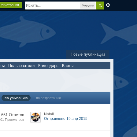
Регистрация
Форумы
Новые публикации
пты
Пользователи
Календарь
Карты
по убыванию
по возрастанию
Natali
 651 Ответов
Отправлено 19 апр 2015
601 Просмотров