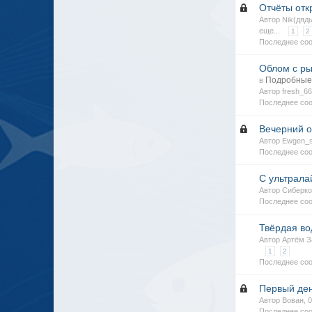
Отчёты отк
Автор Nik(дяд
еще...
1
2
Последнее соо
Облом с ры
Подробные 
в
Автор fresh_6
Последнее соо
Вечерний о
Автор Ewgen_s
Последнее соо
С ультрала
Автор Сиберко
Последнее со
Твёрдая вод
Автор Артём З
1
2
Последнее со
Первый ден
Автор Вован, 
Последнее со