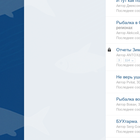
И тут как п
Автор Джексон
Последнее соо
Рыбалка в 
регионах
Автор Alekсей
Последнее соо
Отчеты Зим
Автор ANTOX@
3
114 →
Последнее со
Не верь уш
Автор Pvital, 
Последнее со
Рыбалка во 
Автор Вован, 
Последнее соо
БУХтарма.
Автор Serg Go
Последнее соо