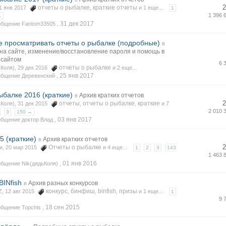
2
отчеты о рыбалке
краткие отчеты
01 янв 2017
,
и 1 еще...
1
1 396 
→
31 дек 2017
общение Fantom33505 ,
е просматривать отчеты о рыбалке (подробные)
в
на сайте, изменение/восстановление пароля и помощь в
 сайтом
6 
отчеты о рыбалке
ьКоля), 29 дек 2016
и 2 еще...
25 янв 2017
общение Деревенский ,
ыбалке 2016 (краткие)
Архив кратких отчетов
в
2
отчеты
отчеты о рыбалке
краткие
ьКоля), 31 дек 2015
,
,
и 7
2 010 
3
150 →
03 янв 2017
бщение доктор Влад ,
5 (краткие)
Архив кратких отчетов
в
2
Отчеты о рыбалке
си, 20 мар 2015
и 4 еще...
1
2
3
143
1 463 
01 янв 2016
бщение Nik(дядьКоля) ,
BINfish
Архив разных конкурсов
в
конкурс
бинфиш
binfish
призы
Z, 12 авг 2015
,
,
,
и 1 еще...
1
9 
18 сен 2015
бщение Topchis ,