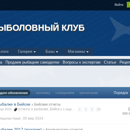
Войти
РЫБОЛОВНЫЙ КЛУБ
Блоги
Галерея
Базы
Магазины
а
Продаем рыбацкие самоделки
Вопросы к экспертам
Статьи
Реце
Порядок
дате обновления
заголовку
сообщениям
просмотрам
ыбалке в Бийске
Бийские отчеты
в
1
отчеты о рыбалке
Бийск
 апр 2015
,
и 1 еще...
1
2
3
83
888 
05 мар 2024
бщение Natali ,
ыбалке 2017 (краткие)
Архив кратких отчетов
в