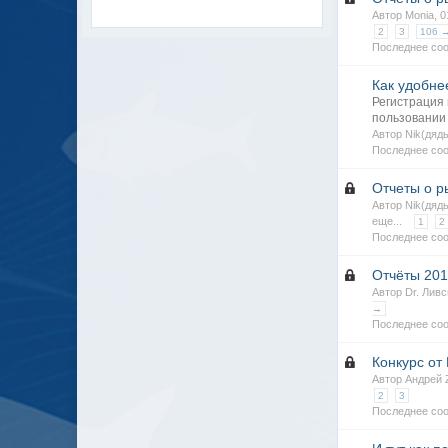
Автор Monia, 
2
3
106 
Последнее со
Как удобне
Регистрация 
пользовании
Автор Nik(дяд
Последнее со
Отчеты о р
Автор Nik(дяд
еще...
1
2
Последнее соо
Отчёты 201
Автор Dr. Лив
→
Последнее соо
Конкурс от 
Автор Андрей 
2
3
Последнее соо