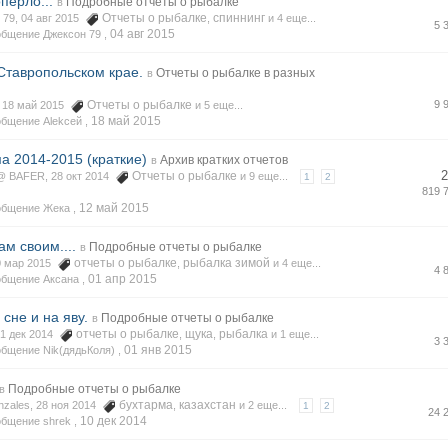
опёрло...
Подробные отчеты о рыбалке
в
Отчеты о рыбалке
спиннинг
 79, 04 авг 2015
,
и 4 еще...
5 
04 авг 2015
бщение Джексон 79 ,
Ставропольском крае.
Отчеты о рыбалке в разных
в
Отчеты о рыбалке
9 
, 18 май 2015
и 5 еще...
18 май 2015
бщение Alekсей ,
а 2014-2015 (краткие)
Архив кратких отчетов
в
2
Отчеты о рыбалке
 BAFER, 28 окт 2014
и 9 еще...
1
2
819 
12 май 2015
общение Жека ,
ам своим....
Подробные отчеты о рыбалке
в
отчеты о рыбалке
рыбалка зимой
30 мар 2015
,
и 4 еще...
4 
01 апр 2015
общение Аксана ,
сне и на яву.
Подробные отчеты о рыбалке
в
отчеты о рыбалке
щука
рыбалка
31 дек 2014
,
,
и 1 еще...
3 
01 янв 2015
бщение Nik(дядьКоля) ,
Подробные отчеты о рыбалке
в
бухтарма
казахстан
nzales, 28 ноя 2014
,
и 2 еще...
1
2
24 
10 дек 2014
бщение shrek ,