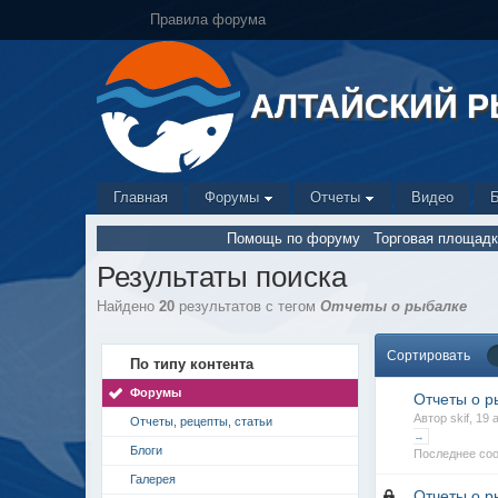
Правила форума
АЛТАЙСКИЙ 
Главная
Форумы
Отчеты
Видео
Помощь по форуму
Торговая площадк
Результаты поиска
Найдено
20
результатов с тегом
Отчеты о рыбалке
Сортировать
По типу контента
Форумы
Отчеты о р
Автор skif, 19
Отчеты, рецепты, статьи
→
Блоги
Последнее соо
Галерея
Отчеты о р