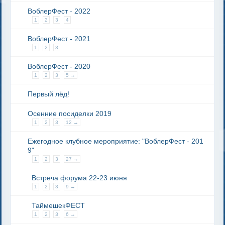
ВоблерФест - 2022
1
2
3
4
ВоблерФест - 2021
1
2
3
ВоблерФест - 2020
1
2
3
5 →
Первый лёд!
Осенние посиделки 2019
1
2
3
12 →
Ежегодное клубное мероприятие: "ВоблерФест - 201
9"
1
2
3
27 →
Встреча форума 22-23 июня
1
2
3
9 →
ТаймешекФЕСТ
1
2
3
6 →