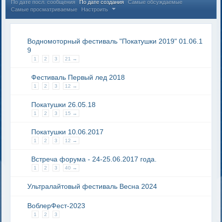
По дате посл. сообщения
По дате создания
Самые обсуждаемые
Самые просматриваемые
Настроить
Водномоторный фестиваль "Покатушки 2019" 01.06.1
9
1
2
3
21 →
Фестиваль Первый лед 2018
1
2
3
12 →
Покатушки 26.05.18
1
2
3
15 →
Покатушки 10.06.2017
1
2
3
12 →
Встреча форума - 24-25.06.2017 года.
1
2
3
40 →
Ультралайтовый фестиваль Весна 2024
ВоблерФест-2023
1
2
3