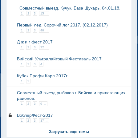
Совместный выезд. Кучук. База Щукарь. 04.01.18.
1
2
3
15 →
Первый лёд. Сорочий лог 2017. (02.12.2017)
1
2
3
40 →
Д ж и г фест 2017
1
2
3
32 →
Бийский Ультралайтовый Фестиваль 2017
1
2
3
4
Кубок Профи Карп 2017г
1
2
Совместный выезд рыбаков г. Бийска и прилегающих
районов.
1
2
3
9 →
ВоблерФест-2017
1
2
3
37 →
Загрузить еще темы