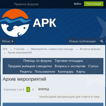
Правила форума
Войти
Регистрация
АРК
Меню
Новые публикации
АРК
→
У костра
→
Мероприятия, совместные выезды
→
Встречи форума
→
Архив мероприятий
Помощь по форуму
Торговая площадка
Продаем рыбацкие самоделки
Вопросы к экспертам
Статьи
Рецепты
Пользователи
Календарь
Карты
Архив мероприятий
ВПЕРЕД
Страница 1 из 2
1
2
Необходима авторизация для ответа в тему