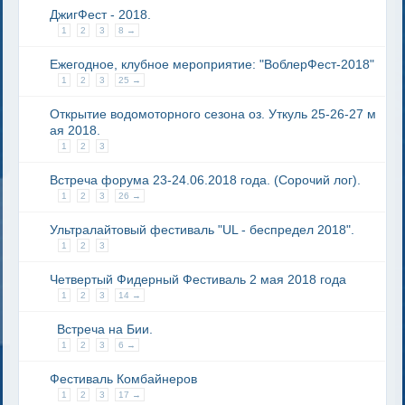
ДжигФест - 2018.
1
2
3
8 →
Ежегодное, клубное мероприятие: "ВоблерФест-2018"
1
2
3
25 →
Открытие водомоторного сезона оз. Уткуль 25-26-27 м
ая 2018.
1
2
3
Встреча форума 23-24.06.2018 года. (Сорочий лог).
1
2
3
26 →
Ультралайтовый фестиваль "UL - беспредел 2018".
1
2
3
Четвертый Фидерный Фестиваль 2 мая 2018 года
1
2
3
14 →
Встреча на Бии.
1
2
3
6 →
Фестиваль Комбайнеров
1
2
3
17 →